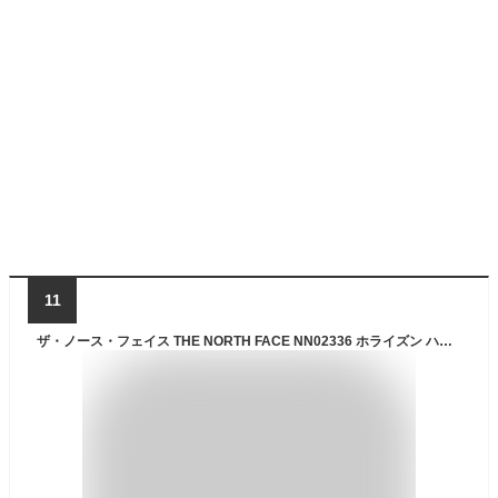
11
ザ・ノース・フェイス THE NORTH FACE NN02336 ホライズン ハット HORIZON HAT トレッキング アドベンチャー アウトドア キャンプ メンズ レディース ユニセックス UVケア 日焼け防止 登山 撥水 帽子 8カラー 国内正規 2023SS