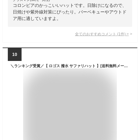
コロンビアのかっこいいハットです。日除けになるので、
日焼けや紫外線対策にぴったり。バーベキューやアウトド
ア用に適していますよ。
全てのおすすめコメント
(
1
件)
>
10
＼ランキング受賞／【 ロゴス 撥水 サファリハット 】[送料無料メール便] 帽子 ロゴス LOGOS hat アドベンチャー 紐付き 撥水 ハット バケット UV 紫外線 UVカット あご紐 メンズ レディース 男女兼用 アウトドア 山海釣り スポーツ 春夏秋冬 おしゃれ 楽天 マラソン セール