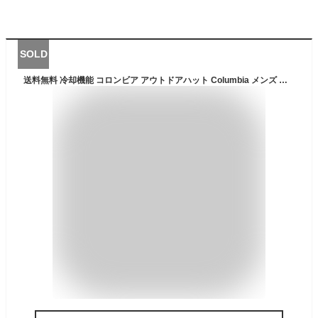
SOLD
送料無料 冷却機能 コロンビア アウトドアハット Columbia メンズ レディース Coolhead II Zero Booney サンシェード UVカット 冷感 速乾 帽子 登山 トレッキング アウトドア キャンプ ハイキング フェス CU0133 2023春夏新色 【あす楽対応】