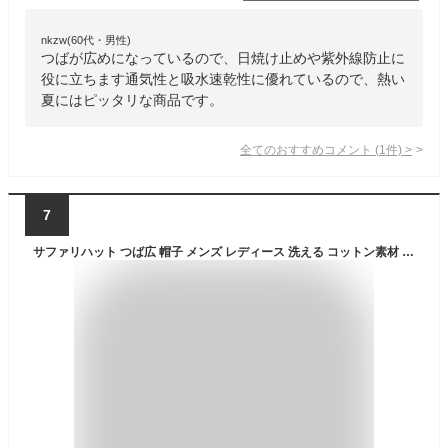
nkzw(60代・男性)
つばが広めになっているので、日焼け止めや紫外線防止に
役に立ちます通気性と吸水速乾性に優れているので、熱い
夏にはピッタリな商品です。
全てのおすすめコメント
(
1
件)
>
7
サファリハット つば広 帽子 メンズ レディース 洗える コットン素材 UVカット 紫外線カット 大きいサイズあり アドベンチャーハット L XL 深め 釣り フィッシング アウトドア 登山 海 キャンプ バーベキュー おしゃれ 無地 ウォッシュ加工 春夏 秋冬