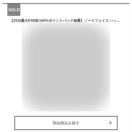
SOLD
【25日最大P38倍!100%ポイントバック抽選】ノースフェイス ハット THE NORTH FACE [ NN01708 ] NOVELTY HORIZON HAT (CC) 帽子 メンズ レディース ノベルティ ホライズンハット northface【Y】 [230216]
類似商品を探す