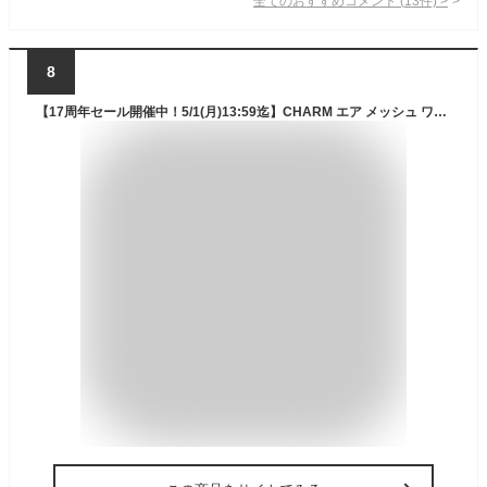
全てのおすすめコメント
(
13
件)
>
8
【17周年セール開催中！5/1(月)13:59迄】CHARM エア メッシュ ワークキャップ | メンズ レディース 春 夏 春夏 春用 夏用 帽子 キャップ メッシュキャップ 大きいサイズ 大きめ 紫外線 UV 日除け帽子 日よけ帽子 おしゃれ アウトドア 自転車 登山 涼しい スポーツ 洗える