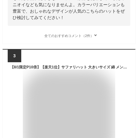
ニオイなども気になりませんよ。カラーバリエーションも
豊富で、おしゃれなデザインが人気のこちらのハットをぜ
ひ検討してみてください！
全てのおすすめコメント（2件）
3
【8/1限定P10倍】【楽天1位】サファリハット 大きいサイズ 綿 メンズ 帽子 UV コットン 親子で被れる キッズ 54cm-63cm 紐 アドベンチャーハット 日よけ 大人 子ども hat-1245 BIG レディース 帽子 暑さ 熱中症対策 洗える キャンプ 釣り 折り畳み 日焼け防止 プレゼント