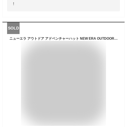
！
SOLD
ニューエラ アウトドア アドベンチャーハット NEW ERA OUTDOOR HAT メンズ レディース 帽子 黒 ナイロン ゴアテックス 大きいサイズ ブランド 深め おしゃれ かっこいい 人気 春 夏 秋 冬 ニューエラー 正規品 ユニセックス 男女兼用 オールシーズン ストリート コーデ