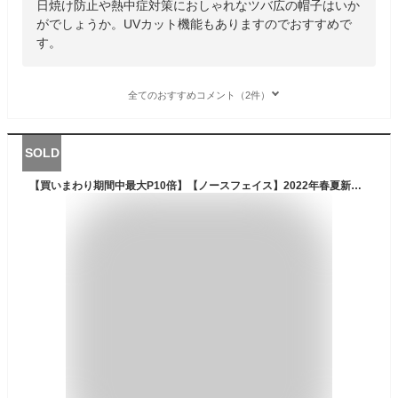
日焼け防止や熱中症対策におしゃれなツバ広の帽子はいか
がでしょうか。UVカット機能もありますのでおすすめで
す。
全てのおすすめコメント（2件）
SOLD
【買いまわり期間中最大P10倍】【ノースフェイス】2022年春夏新作 ウォータープルーフホライズンハット（ユニセックス）NN01909 アウトドア 帽子 キャンプ BBQ 釣り カジュアル タウンユース 登山 トレッキング 撥水 防水 日よけ