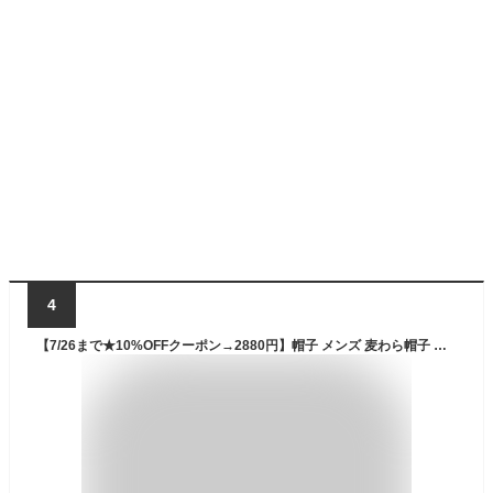
4
【7/26まで★10%OFFクーポン→2880円】帽子 メンズ 麦わら帽子 大きいサイズ 夏用 ハット メンズ帽子 中折れハット 夏 レディース むぎわら帽子 アウトドア 日除け ハンチング ハット帽子 折りたたみ uvカット 母の日 14+ イチヨンプラス 102250 / inak0188