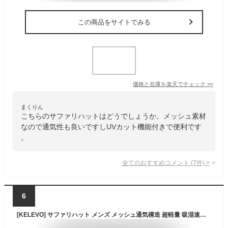
この商品をサイトでみる
価格と在庫を
楽天
でチェック
>>
まくりん
こちらのサファリハットはどうでしょうか。メッシュ素材
なので通気性も良いですしUVカット機能付きで便利です
。
全てのおすすめコメント
(
7
件)
>
6
[KELEVO] サファリハット メンズ メッシュ通気構造 超軽量 吸湿速乾 UVカット 防風あごひも 日焼け防止 2way 折りたたみ おしゃれ 釣り 登山 アウトドア スポーツ ハット (＃01.ブラック)