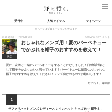
受付中
人気アイテム
マイページ
本ページはプロモーションを含みます
最終更新日：2026/08/01
538
View
18
コメント
おしゃれなメンズ用！夏のバーベキュー
でかぶれる帽子のおすすめを教えて！
決定
夏に、友達と一緒にバーベキューをすることになりました！日射病対策と
して帽子をかぶりたいと思っています！バーベキューに最適なおしゃれな
帽子のおすすめを教えてください！メンズ向けのものでお願いします！
野に行く。編集部
1
サファリハット メンズ レディース レインハット キッズ 釣り 帽子 SUNS(サンズ) 登山 撥水 アウトドア 海 プール キャンプ バーベキュー NEK ★REVLH-051 送料無料 大きいサイズ 子供 UVカット アドベンチャーハット 母の日 父の日 ユニセックス 春 夏 秋 夏フェス 熱中症