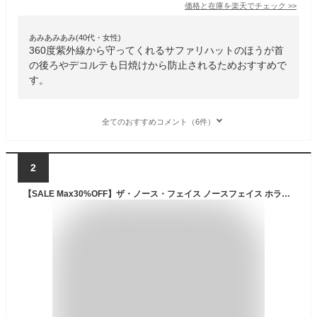
価格と在庫を
楽天
でチェック
>>
あみあみあみ(40代・女性)
360度紫外線から守ってくれるサファリハットのほうが首
の後ろやデコルテも日焼けから防止されるためおすすめで
す。
全てのおすすめコメント（6件）
2
【SALE Max30%OFF】ザ・ノース・フェイス ノースフェイス ホライズンハット THE NORTH FACE Horizon Hat メンズ レディース ユニセックス NN42531 帽子 UVカット 人気 つば広 紫外線対策 撥水 蒸れない あご紐 登山 ハイキング 旅行 ザノースフェイス キャンプ アウトドア