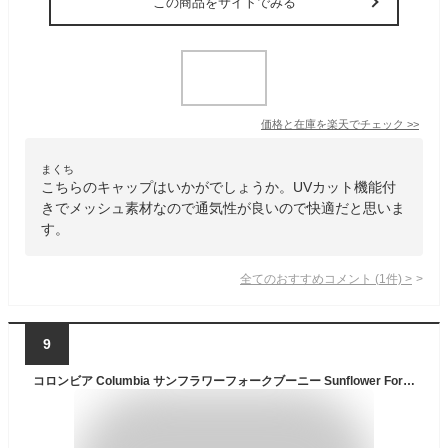
この商品をサイトでみる
価格と在庫を
楽天
でチェック
>>
まくち
こちらのキャップはいかがでしょうか。UVカット機能付
きでメッシュ素材なので通気性が良いので快適だと思いま
す。
全てのおすすめコメント
(
1
件)
>
9
コロンビア Columbia サンフラワーフォークブーニー Sunflower Fork Booney 帽子 日よけ 登山 アウトドア トレイル 帽子 PU5531 012 216