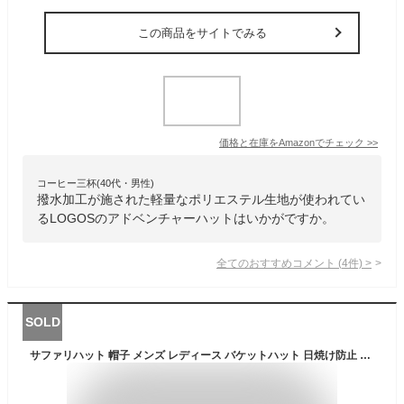
この商品をサイトでみる
価格と在庫を
Amazon
でチェック
>>
コーヒー三杯(40代・男性)
撥水加工が施された軽量なポリエステル生地が使われてい
るLOGOSのアドベンチャーハットはいかがですか。
全てのおすすめコメント
(
4
件)
>
SOLD
サファリハット 帽子 メンズ レディース バケットハット 日焼け防止 釣り ゴルフ ハット ゴルフ帽 つば広 UVカット 日よけ グッズ あご紐付き おしゃれ メンズハット 農作業 メッシュ 折り畳み 登山 スポーツ 男女兼用