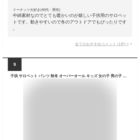
ドーナッツ大好き(40代・男性)
中綿素材なのでとても暖かいのが嬉しい子供用のサロペッ
トです。動きやすいので冬のアウトドアでもぴったりです
。
全てのおすすめコメント
(
1
件)
>
9
子供 サロペット パンツ 秋冬 オーバーオール キッズ 女の子 男の子 オールインワン コーデュロイ 綿 おそろい おしゃれ 可愛い あったか 暖かい レトロ 無地 重ね着 ベビー 幼児 幼稚園 保育園 小学生 カーキ ネイビー 90 100 110 120 130 140cm