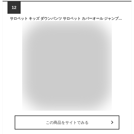
12
サロペット キッズ ダウンパンツ サロペット カバーオール ジャンプスーツ 雪遊び 防寒着 秋服 冬服 子供服 保温 防寒対策 軽量 無地 ロンパース 送料無料 子ども服 男の子 女の子 中綿 ロングパンツ ズボン
この商品をサイトでみる