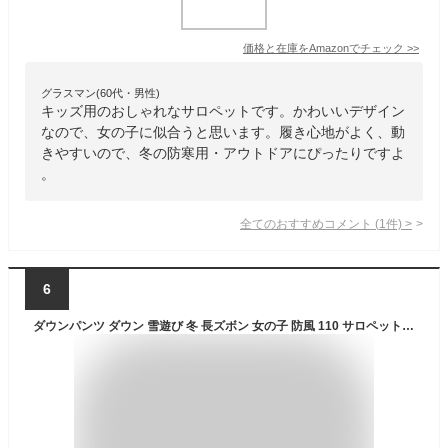
価格と在庫を
Amazon
でチェック
>>
グラスマン(60代・男性)
キッズ用のおしゃれなサロペットです。かわいいデザイン
なので、女の子に似合うと思います。履き心地がよく、動
きやすいので、冬の防寒用・アウトドアにぴったりですよ
。
全てのおすすめコメント
(
1
件)
>
6
ダウンパンツ ダウン 雪遊び 冬 長ズボン 女の子 防風 110 サロペット 男の子 子供ズボン ジャンプスーツ 綿入り 厚手 カバーオール 防寒 ベビー服 通学 通園 登山 アウトドア 秋冬 80 90 100 キッズ服