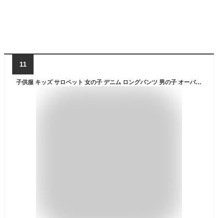
11
子供服 キッズ サロペット 女の子 デニム ロングパンツ 男の子 オーバーオール 子ども ジーンズ ロンパース オールインワン 男女兼用 サスペンダー 可愛い おしゃれ 80-130 (120, A)