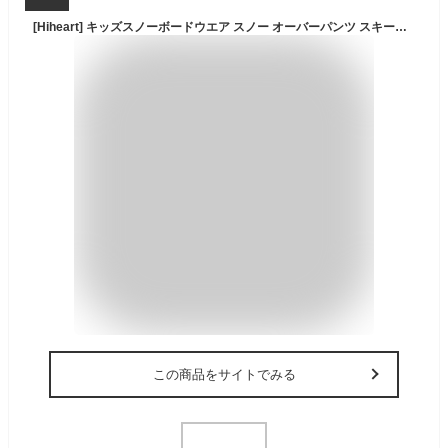
[Hiheart] キッズスノーボードウエア スノー オーバーパンツ スキーウェア ビブパンツ 子供 サロペット ダウンパンツ 雪遊び 防寒着 ベビー レッド 140
この商品をサイトでみる