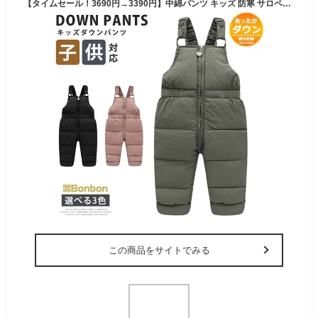
【タイムセール！3690円→3390円】中綿パンツ キッズ 防寒 サロペット 子供 ロングパンツ 厚手 子供服 男の子 女の子 ベビー服 通学 通園 秋冬 アウトドア 雪遊び 80cm 90cm 100cm 110cm 120cm
この商品をサイトでみる