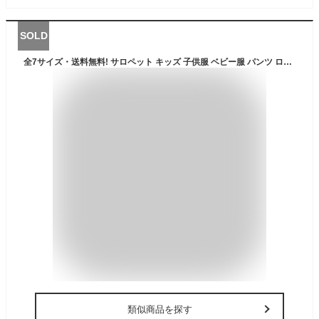
SOLD
全7サイズ・送料無料! サロペット キッズ 子供服 ベビー服 パンツ ロング 女の子 男の子 赤ちゃん バギーパンツ ロンパース 長ズボン オーバーオール カバーオール あったか 綿 軽量 防風 春 秋 冬 通学 通園 イージーパンツ かわいい アウトドア 雪遊び jc-2219-gg
類似商品を探す