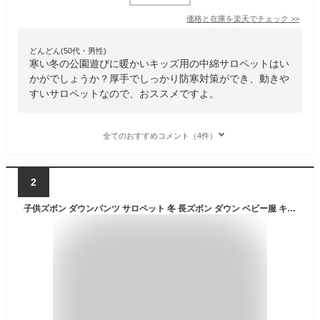
価格と在庫を
楽天
でチェック
>>
どんどん(50代・男性)
寒い冬の公園遊びに暖かいキッズ用の中綿サロペットはい
かがでしょうか？厚手でしっかり防寒対策ができ、動きや
すいサロペットなので、おススメですよ。
全てのおすすめコメント（4件）
2
子供ズボン ダウンパンツ サロペット 冬 長ズボン ダウン ベビー服 キッズ服 女の子 男の子 カバーオール ジャンプスーツ 綿入り 厚手 防寒 防風 雪遊び 通学 通園 登山 アウトドア 秋冬 80 90 100 110 120