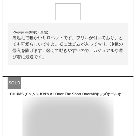
RRgypsies(60代・男性)
裏起毛で暖かいサロペットです。フリルが付いており、と
ても可愛らしいですよ。裾にはゴムが入っており、冷気の
侵入を防げます。軽くて動きやすいので、カジュアルな遊
び着に最適です。
SOLD
CHUMS チャムス Kid's All Over The Short Overall/キッズオールオーバーザショートオーバーオール キッズ サロペット 男の子 女の子 男子 女子 ユニセックス 普段着 カジュアル アウトドア スポーツ キャンプ 2022SS新作 CH23-1074