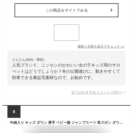
この商品をサイトでみる
価格と在庫を
楽天
でチェック
>>
どんどん(50代・男性)
人気ブランド、ニッセンのかわいい女の子キッズ用のサロ
ペットはどうでしょうか？冬の公園遊びに、動きやすくて
防寒できる裏起毛素材なので、お勧めです。
全てのおすすめコメント
(
1
件)
>
8
中綿入り キッズ ダウン 厚手 ベビー服 ジャンプスーツ 長ズボン ダウン風パンツ カバーオール サロペット 子供服 冬 登山 パンツ 防寒 防風 サロペット 通学 通園 秋冬 男の子 アウトドア 雪遊び 送料無料 80 90 100 女の子