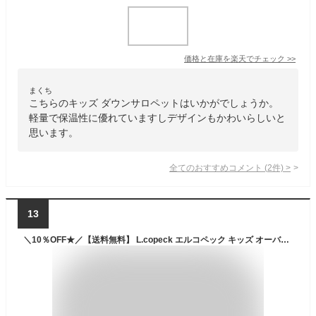
価格と在庫を
楽天
でチェック
>>
まくち
こちらのキッズ ダウンサロペットはいかがでしょうか。
軽量で保温性に優れていますしデザインもかわいらしいと
思います。
全てのおすすめコメント
(
2
件)
>
13
＼10％OFF★／【送料無料】 L.copeck エルコペック キッズ オーバーオール デニム サロペット 男の子 女の子 子供服 サロペット パンツ 岡山デニム 生地 ロングパンツ ストレッチ ストレッチデニム 大きいサイズ 100 110 120 130 140 ジュニア おしゃれ 秋冬 オールシーズン