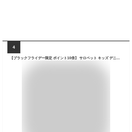
4
【ブラックフライデー限定 ポイント10倍】 サロペット キッズ デニム 子供 パンツ 男の子 女の子 オーバーオール オールインワン デニムパンツ 子供服 ユニセックス かわいい おしゃれ ゆったり カジュアル ジュニア 90 100 110 120 130 140 150