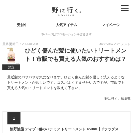
受付中
人気アイテム
マイページ
本ページはプロモーションを含みます
最終更新日：2026/05/08
3483
View
23
コメント
ひどく傷んだ髪に使いたいトリートメン
ト！市販でも買える人気のおすすめは？
決定
最近髪のバサバサが気になります。ひどく傷んだ髪を優しく洗えるような
トリートメントが欲しいです。コスパよくすませたいのですが、市販でも
買える人気のトリートメントを教えて下さい。
野に行く。編集部
1
熊野油脂 ディブ 3種のハチミツ トリートメント 450ml【ドラッグストア】【ゆうパック対応】