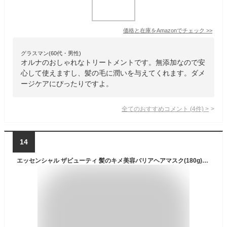
価格と在庫を
Amazon
でチェック
>>
グラスマン(60代・男性)
オルナのおしゃれなトリートメントです。無添加なので安
心して使えますし、髪の毛に潤いを与えてくれます。ダメ
ージケアにぴったりですよ。
全てのおすすめコメント
(
4
件)
>
14
エッセンシャル ザビューティ 髪のキメ美容バリアヘアマスク(180g)【エッセンシャル(Essential)】[トリートメント ヘアマスク 保湿 美容 雨予防]