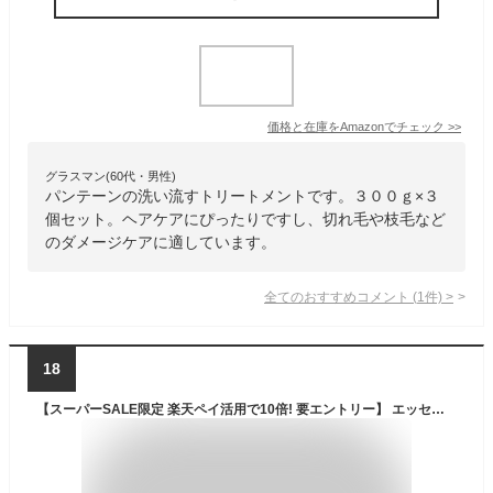
価格と在庫を
Amazon
でチェック
>>
グラスマン(60代・男性)
パンテーンの洗い流すトリートメントです。３００ｇ×３
個セット。ヘアケアにぴったりですし、切れ毛や枝毛など
のダメージケアに適しています。
全てのおすすめコメント
(
1
件)
>
18
【スーパーSALE限定 楽天ペイ活用で10倍! 要エントリー】 エッセンシャル しっとりまとまる トリートメント 250g 【エッセンシャル(Essential)】 トリートメント 枝毛・切れ毛ケア用