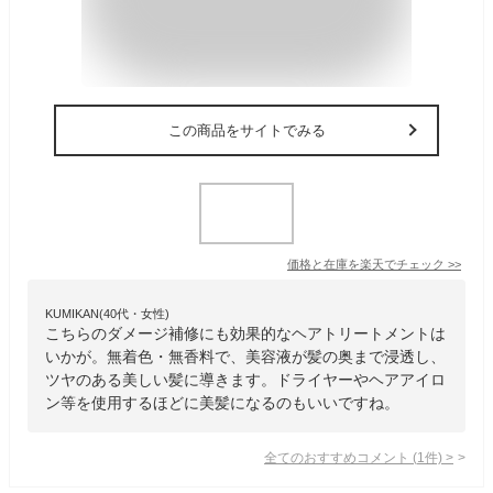
この商品をサイトでみる
価格と在庫を
楽天
でチェック
>>
KUMIKAN(40代・女性)
こちらのダメージ補修にも効果的なヘアトリートメントは
いかが。無着色・無香料で、美容液が髪の奥まで浸透し、
ツヤのある美しい髪に導きます。ドライヤーやヘアアイロ
ン等を使用するほどに美髪になるのもいいですね。
全てのおすすめコメント
(
1
件)
>