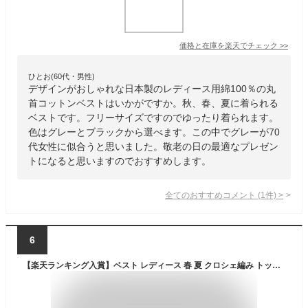
価格と在庫を
楽天
でチェック
>>
ひとお(60代・男性)
デザインがおしゃれな日本製のレディース用綿100％の丸
首コットンベストはいかがですか。秋、春、夏に着られる
ベストです。フリーサイズですのでゆったり着られます。
色はグレーとブラックから選べます。この中でグレーが70
代女性に似合うと思いました。敬老の日の最適なプレゼン
トになると思いますのでおすすめします。
全てのおすすめコメント
(
1
件)
>
6
【楽天ランキング入賞】ベスト レディース 春 夏 クロシェ編み トップス 透かし編み プルオーバー Vネック かぎ編み カジュアル 無地 レイヤード ニットベスト トップス きれいめ カジュアル フェミニン 送料無料 無地 大人かわいい 透け