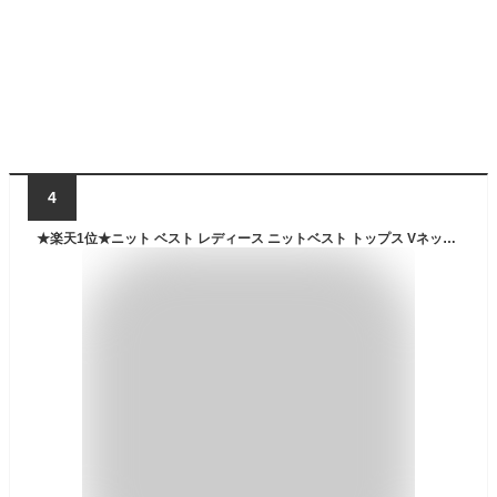
4
★楽天1位★ニット ベスト レディース ニットベスト トップス Vネック ノースリーブ 無地 ニットタンクトップ レイヤード 大人 かわいい 柔らか きれいめ おしゃれ 重ね着 春 秋 冬 ホワイト 白 ベージュ キャメル 黒 ブラック