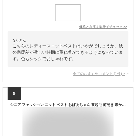
価格と在庫を
楽天
でチェック
>>
なりきん
こちらのレディースニットベストはいかがでしょうか。秋
の寒暖差が激しい時期に重ね着ができるようになっていま
す。色もシックでおしゃれです。
全てのおすすめコメント
(
1
件)
>
9
シニア ファッション ニット ベスト おばあちゃん 裏起毛 前開き 暖かい あったか レディース 4色 80代 70代 60代 90代 秋冬 グッズ プレゼント ギフト お誕生日 婦人服 女性 ハイミセス 祖母 お年寄り 老人 高齢者 大きいサイズ 寒さ対策 防寒アイテム