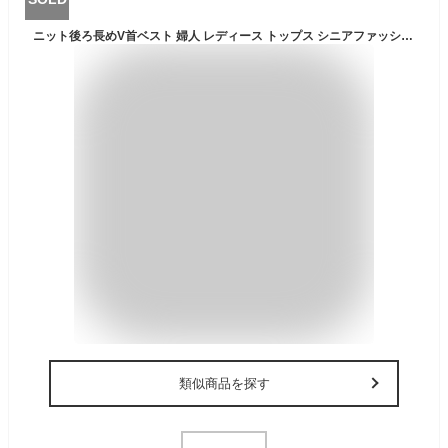
ニット後ろ長めV首ベスト 婦人 レディース トップス シニアファッション 敬老の日 母の日 ギフト シニア プレゼント お祝い 高齢者 70代 80代 90代 介護 おばあちゃん お年寄り春物 夏物 春夏
類似商品を探す