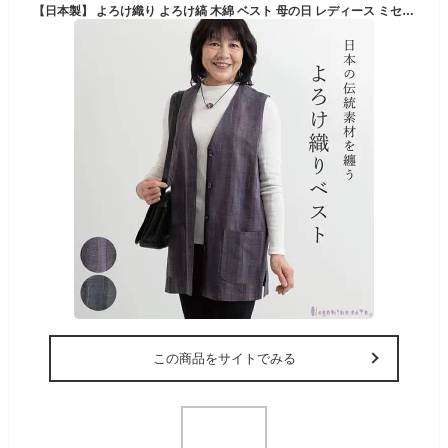
【日本製】 よろけ織り よろけ縞 木綿 ベスト 母の日 レディース ミセス 50代 60代 70代 ファッション 春 夏 秋 婦人服 和風 おしゃれ 母 おばあちゃん 服 プレゼント敬老の日 羽織り 上着
この商品をサイトでみる