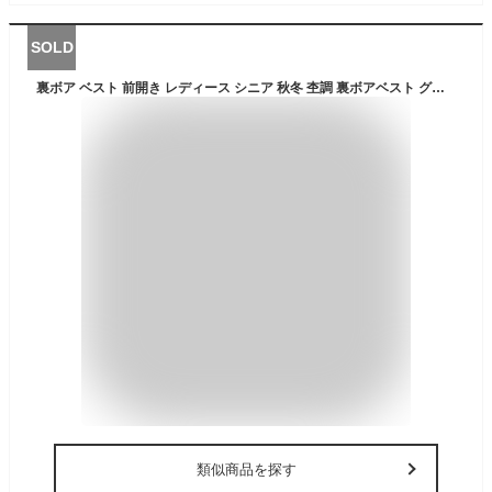
SOLD
裏ボア ベスト 前開き レディース シニア 秋冬 杢調 裏ボアベスト グレー 婦人服 ミセス 防寒 あったかい 前ボタン キルト キルティング スタンドカラー 立襟 暖かい シニアファッション 40代 50代 60代 70代 80代 母の日 お母さん ギフト 秋物 冬物 nss p17873
類似商品を探す