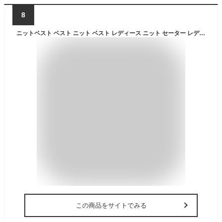
8
ニットベスト ベスト ニット ベスト レディース ニット セーター レディース ノースリーブ 重ね着 トップス プルオーバー ニットチョッキ Vネック 春 秋 冬 無地 セーター 大人 オフィス 新作 フリー きれいめ 上品 通勤 OL カジュアル レイヤード ホワイト 送料無料
この商品をサイトでみる