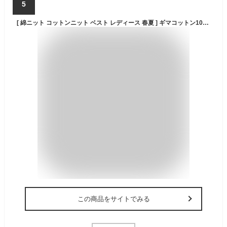
5
[ 綿ニット コットンニット ベスト レディース 春夏 ] ギマコットン100％ ノースリーブ プルオーバー / 日本製 40代 50代 60代 30代 女性 ファッション トップス 綿100 タンクトップ ニット 秋 春 夏 擬麻 麻のようにさらさら サマーニット
この商品をサイトでみる