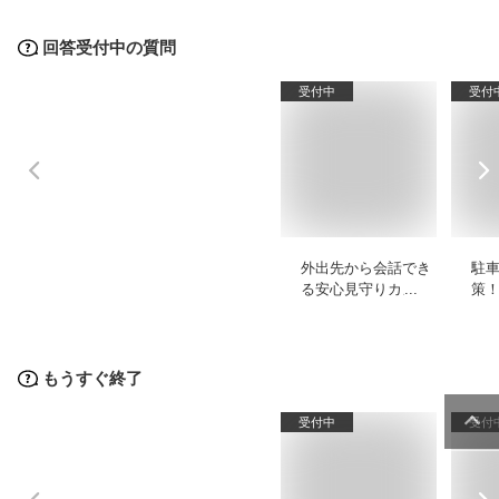
回答受付中の質問
受付中
受付
外出先から会話でき
駐
る安心見守りカメ
策
ラ！通話機能付きの
ー
家庭用カメラのおす
の
すめは？
く
もうすぐ終了
受付中
受付