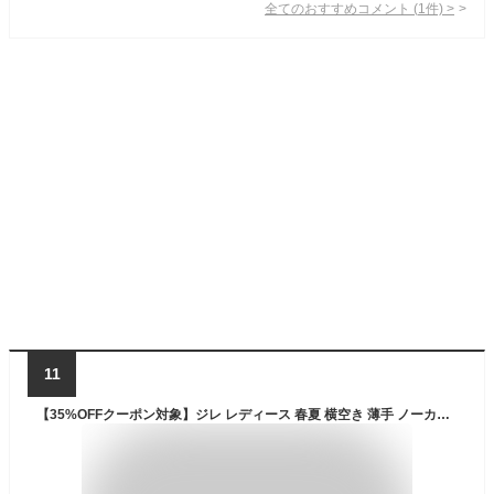
全てのおすすめコメント
(
1
件)
>
11
【35%OFFクーポン対象】ジレ レディース 春夏 横空き 薄手 ノーカラー フォーマル ベスト ベルト付き サイドベルト オーバー ママ Vネック セットアップ ゆったり 袖なし きれいめ ボタン ノースリーブ 前開き サイドオープン オフィス ネイビー オフ 黒