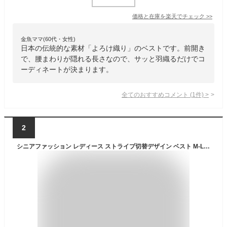
価格と在庫を
楽天
でチェック
>>
金魚ママ(60代・女性)
日本の伝統的な素材「よろけ織り」のベストです。前開き
で、腰まわりが隠れる長さなので、サッと羽織るだけでコ
ーディネートが決まります。
全てのおすすめコメント
(
1
件)
>
2
シニアファッション レディース ストライプ切替デザイン ベスト M-L ネイビー