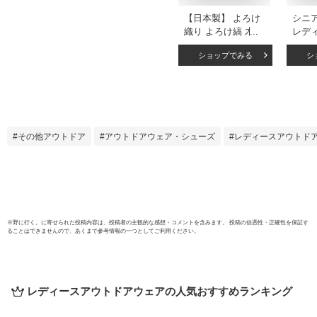
【日本製】 よろけ
シニ
織り よろけ縞 木綿
レデ
ベスト 母の日 レデ
イプ
ショップでみる
シ
ィース ミセス 50代
ベスト
60代 70代 ファッシ
ー
ョン 春 夏 秋 婦人
服 和風 おしゃれ 母
おばあちゃん 服 プ
レゼント敬老の日
その他アウトドア
アウトドアウェア・シューズ
レディースアウトド
羽織り 上着
※
野に行く。
に寄せられた投稿内容は、投稿者の主観的な感想・コメントを含みます。 投稿の信憑性・正確性を保証す
ることはできませんので、あくまで参考情報の一つとしてご利用ください。
レディースアウトドアウェア
の人気おすすめランキング