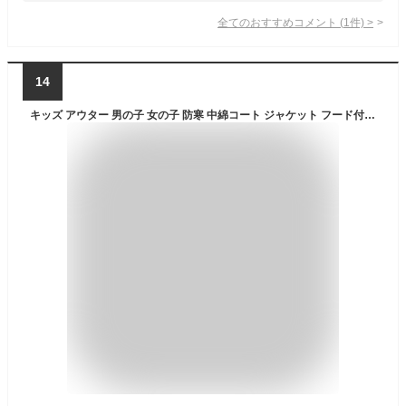
全てのおすすめコメント
(
1
件)
>
14
キッズ アウター 男の子 女の子 防寒 中綿コート ジャケット フード付き ジップアップ 子供服 ジュニア 洗える 上着 あったか 防寒着 防風 シンプル 無地 カジュアル こども服 通園 通学 雪遊び アウトドア お出かけ クリスマス プレゼント ギフト 送料無料