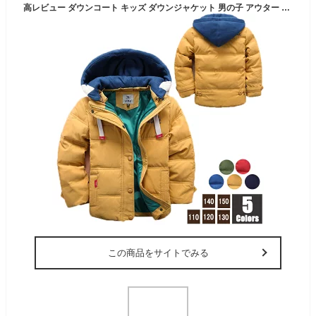
高レビュー ダウンコート キッズ ダウンジャケット 男の子 アウター 女の子 フード付き 子供服 子ども服 子供コート 中綿 オーバー ジャケット キッズコート ボーイ ガール キッズ ダウンジャケット 男の子 上着 女の子110 120 130 140 150 男の子 ダウンコート 女の子
この商品をサイトでみる