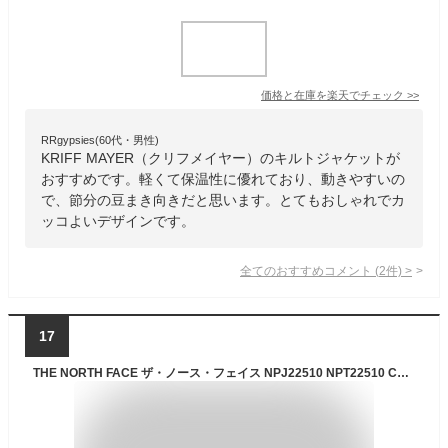
価格と在庫を
楽天
でチェック
>>
RRgypsies(60代・男性)
KRIFF MAYER（クリフメイヤー）のキルトジャケットが
おすすめです。軽くて保温性に優れており、動きやすいの
で、節分の豆まき向きだと思います。とてもおしゃれでカ
ッコよいデザインです。
全てのおすすめコメント
(
2
件)
>
17
THE NORTH FACE ザ・ノース・フェイス NPJ22510 NPT22510 COMPACT JACKET (キッズ) (トドラー) コンパクト ジャケット ウインドブレーカー マウンテンパーカー 撥水 UVカット 上着 アウトドア 男の子 女の子 子供服 キッズ 9カラー 国内正規 2025AW 10%～20%OFF セール