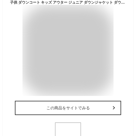
子供 ダウンコート キッズ アウター ジュニア ダウンジャケット ダウン キッズ 子供服 上着 男の子 110 アウター ダウンコート キッズ ダウン 秋冬 通園 子供服 コート 暖かい 秋冬 送料無料 アウトドア 冬用 あったか 保育所 防寒 防風 フード付き レッド ブラック
この商品をサイトでみる