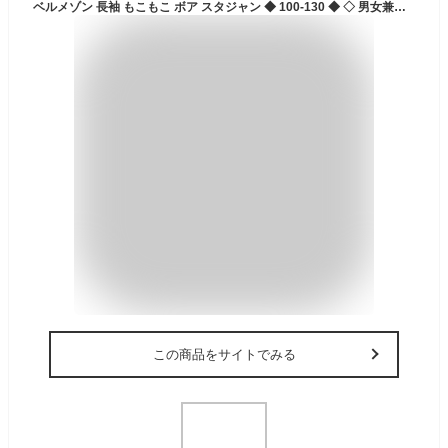
ベルメゾン 長袖 もこもこ ボア スタジャン ◆ 100-130 ◆ ◇ 男女兼用 女児 男児 男の子 女の子 子ども 子供 キッズ KIDS 服 アウター アウターウェア 上着 ジャケット 通園 通学 幼稚園 保育園 園 小学生 シンプル おしゃれ カジュアル
この商品をサイトでみる