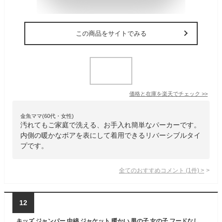
この商品をサイトでみる
価格と在庫を
楽天
でチェック
>>
金魚ママ(60代・女性)
汚れてもご家庭で洗える、お手入れ簡単なパーカーです。
内側の暖かなボアを表にして着用できるリバーシブルタイ
プです。
全てのおすすめコメント
(
1
件)
>
12
キッズ ジャンパー 中綿 ジャケット 暖かい 男の子 女の子 フードなし にできる 防寒 アウター 薄手 軽い フェイクダウン 黒 ネイビー 100〜170cm 小学生 子供 洗える 上着 100 110 120 130 140 150 160 170 ジュニア 大きいサイズ