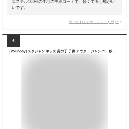
エステル100%の生地の中綿コートで、軽くて着心地がい
いです。
全てのおすすめコメント
(
1
件)
>
6
[Volunboy] スタジャン キッズ 男の子 子供 アウター ジャンパー 秋 冬 長袖 裏起毛 暖かい ベビー コート ジャケット ワンポイント 刺繡 カジュアル 通園 通学 (イエロー(英字柄),100)