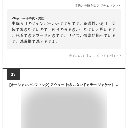
価格と在庫を
楽天
でチェック
>>
RRgypsies(60代・男性)
中綿入りのジャンパーがおすすめです。保温性があり、身
軽で動きやすいので、節分の豆まきがしやすいと思います
。脱着できるフード付きです。サイズが豊富に揃っていま
す。洗濯機で洗えますよ。
全てのおすすめコメント
(
1
件)
>
13
[オーシャンパシフィック] アウター 中綿 スタンドカラー ジャケット セブンツー143122 ボーイズ MTD 160