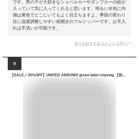
です。男の子が大好きなショベルカーやダンプカーの絵が
入っていて気に入ってくれると思います。明るい水色に内
側は黄色でどこにいてもよく目立ちますよ。季節の変わり
目に温度調整しやすい前開きのフルジッパーです。お手入
れは手洗いが可能です。
全てのおすすめコメント
(
1
件)
>
9
【SALE／30%OFF】UNITED ARROWS green label relaxing 【別注】＜WILD THINGS＞ショート モンスターパーカー / キッズ 110cm-130cm ユナイテッドアローズ グリーンレーベルリラクシング ジャケット・アウター ブルゾン・ジャンパー ブラック カーキグリ【RBA_E】【送料無料】