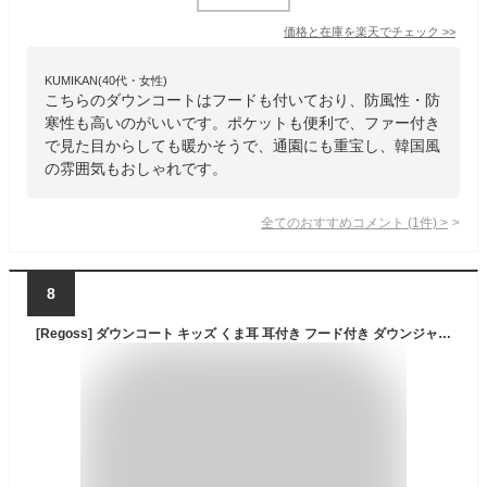
価格と在庫を
楽天
でチェック
>>
KUMIKAN(40代・女性)
こちらのダウンコートはフードも付いており、防風性・防
寒性も高いのがいいです。ポケットも便利で、ファー付き
で見た目からしても暖かそうで、通園にも重宝し、韓国風
の雰囲気もおしゃれです。
全てのおすすめコメント
(
1
件)
>
8
[Regoss] ダウンコート キッズ くま耳 耳付き フード付き ダウンジャケット 男の子 女の子 冬 動物 車 花柄 アウター 長袖 前開き ジップアップ ベビー服 防寒 防風 上着 可愛い 子供服 お出かけ 誕生日 出産祝い 通学 通園(ブルー,120)