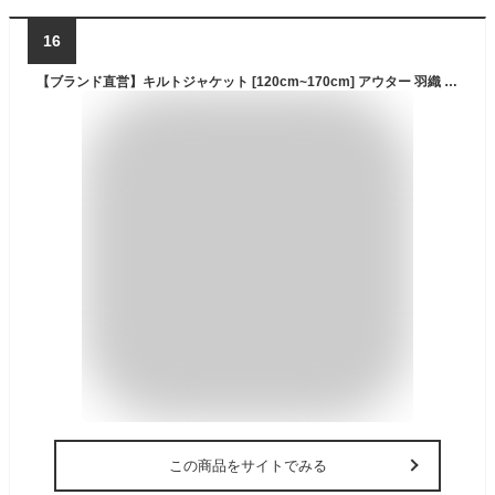
16
【ブランド直営】キルトジャケット [120cm~170cm] アウター 羽織 軽い 中綿 軽アウター キッズ 秋 冬 男の子 女の子 カジュアル 通学 小学生 中学生 KRIFF MAYER KIDS クリフメイヤーキッズ【2023FW】
この商品をサイトでみる