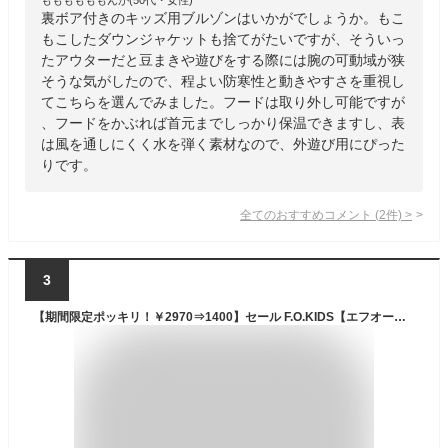
裏ボア付きのキッズ用ブルゾンはいかがでしょうか。もこ
もこしたダウンジャケットも捨てがたいですが、そういっ
たアウターだと豆まきや遊びをする際には腕の可動域が狭
そうな気がしたので、程よい防寒性と動きやすさを重視し
てこちらを選んでみました。フードは取り外し可能ですが
、フードをかぶれば首元までしっかり保温できますし、表
は風を通しにくく水を弾く素材なので、外遊び用にぴった
りです。
全てのおすすめコメント
(
2
件)
>
3
【期間限定ポッキリ！￥2970⇒1400】セール F.O.KIDS【エフオーキッズ】ふわ軽 インサレーション ジャケット【子供服 キッズ ベビー ジュニア アウター 羽織り 上着 ジャンパー 柄 無地 カジュアル おしゃれ 男の子 女の子 マシンウォッシャブル 洗濯機OK 家庭洗い】R401014