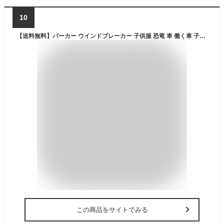
10
【送料無料】パーカー ウインドブレーカー 子供服 恐竜 車 働く車 子ども 子ども服 キッズ 男の子 フード付き ジップアップ 裏地メッシュ ウィンドブレーカー ナイロン 上着 アウター キッズ こども 男の子 女の子 ボーイズ ガールズ 乗り物 保育園 薄手 アウター
この商品をサイトでみる