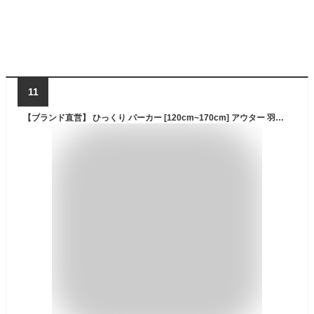
11
【ブランド直営】 ひっくり パーカー [120cm~170cm] アウター 羽織 上着 ボア 洗える 洗濯可能 リバーシブル 2way 長袖 ジップアップ 保温 子供服 キッズ ジュニア 秋 冬 男の子 女の子 小学生 中学生 KRIFF MAYER KIDS クリフメイヤーキッズ【2024FW】