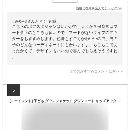
価格と在庫を
楽天
でチェック
>>
うみのやまさん歩(30代・女性)
こちらのボアスタジャンはいかがでしょうか？保育園はフ
ード禁止のところも多いので、フードがないタイプのアウ
ターをおすすめします。色味もすごくかわいいので、男の
子のどんなコーディネートにも合いますよ。もこもこであ
ったかくて、デザインもいいので喜んでもらえそうですね
。
全てのおすすめコメント
(
1
件)
>
5
[ユートレンド] 子ども ダウンジャケット ダウンコート キッズアウター 中綿コート 冬 キッズ 防寒 子供服 アウター 軽量 男の子 ボーイズ 入園 ギフト 164 グレー