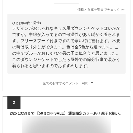
価格と在庫を
楽天
でチェック
>>
ひとお(60代・男性)
デザインがおしゃれなキッズ用ダウンジャケットはいかが
ですか。中綿が入ってるので保温性があり暖かく着られま
す。フリースフード付きですので寒い時に被れます。不要
の時は取り外しができます。色は全5色から選べます。こ
の中でブルーがおしゃれで男の子に似合うと思いました。
このダウンジャケットでしたら屋外での節分行事で暖かく
着られると思いますのでおすすめします。
全てのおすすめコメント（4件）
2
2/25 13:59まで 【50％OFF SALE】 通販限定カラーあり 親子お揃い 中綿 ブルゾン 8644K 撥水 ベビードール BABYDOLL 子供服 ベビー キッズ 男の子 女の子 中綿アウター セール