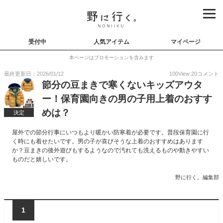
受付中
人気アイテム
マイページ
本ページはプロモーションを含みます
最終更新日：2026/01/12
100
View
20
コメント
節分の豆まきで寒くないキッズアウタ
ー！保育園向きの男の子用上着のおすす
めは？
決定
屋外での節分行事にいつもより暖かい防寒着が必要です。普段保育園に行
く時にも着せたいです。男の子が喜びそうな上着のおすすめはあります
か？豆まきの後外遊びもするようなので汚れても洗えるものや動きやすい
ものだと嬉しいです。
野に行く。編集部
1