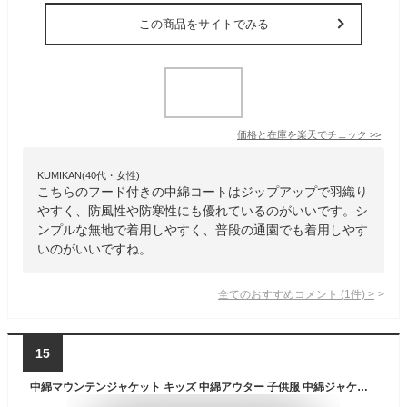
この商品をサイトでみる
価格と在庫を
楽天
でチェック
>>
KUMIKAN(40代・女性)
こちらのフード付きの中綿コートはジップアップで羽織り
やすく、防風性や防寒性にも優れているのがいいです。シ
ンプルな無地で着用しやすく、普段の通園でも着用しやす
いのがいいですね。
全てのおすすめコメント
(
1
件)
>
15
中綿マウンテンジャケット キッズ 中綿アウター 子供服 中綿ジャケット 子供服 男の子 女の子 防寒 暖かい フードあり フードなし フェイクダウンジャケット ジャンパー 無地 切替 冬物 冬服 ジュニア 韓国子供服 110cm 120cm 130cm 140cm 150cm 160cm「943-100.101」