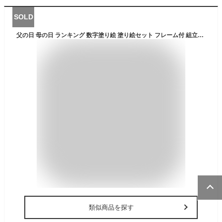
SOLD
父の日 母の日 ランキング 数字塗り絵 塗り絵セット フレーム付 組立不要 桟橋 数字油絵 油絵塗り絵 大人の塗り絵 油絵 風景 Infinity bridge 30x40cm 絵画 海 ビーチ 壁飾り インテリア雑貨 おしゃれ アートパネル 退職祝い 暇つぶしグッズ ギフト アートボード パネル 脳活
類似商品を探す