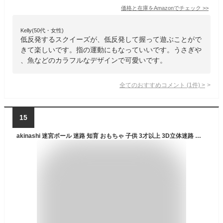
価格と在庫を
Amazon
でチェック
>>
Kelly(50代・女性)
低反発するスクイーズが、低反発して握って遊ぶことがで
きて楽しいです。指の運動にもなっていいです。うさぎや
、魚などのカラフルなデザインで可愛いです。
全てのおすすめコメント
(
1
件)
>
15
akinashi 迷宮ボール 迷路 知育 おもちゃ 子供 3才以上 3D立体迷路 バランスゲーム 脳トレ IQ 暇つぶし 知育パズル 知能ゲーム 立体パズル ギフト ブルー