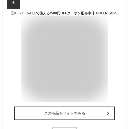
6
【スーパーSALEで使える!500円OFFクーポン配布中!】GiiKER SUPER SLIDE スライド パズル ゲーム 双方向型パズル 知育 脳トレ 子供 大人 入学 クリスマス プレゼント
この商品をサイトでみる