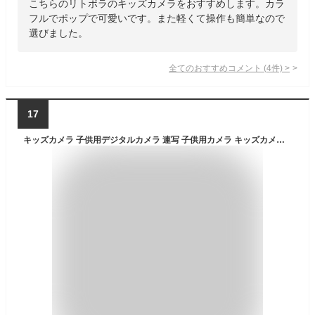
こちらのリトポラのキッズカメラをおすすめします。カラ
フルでポップで可愛いです。また軽くて操作も簡単なので
選びました。
全てのおすすめコメント
(
4
件)
>
17
キッズカメラ 子供用デジタルカメラ 連写 子供用カメラ キッズカメラ レンズ180°反転可能 2.4インチIPS画面 2022 4000万画素 1080P HD録画 ゲーム 音楽 4倍ズーム USB充電 32GB カード付き 日本語説明書 自撮可能 誕生日 プレゼント クリスマス 贈り物