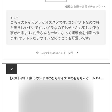
価格と在庫を
楽天
でチェック
>>
トモチ
こちらのトイカメラがオススメです｡コンパクトなので持
ち歩きしやすいです｡カメラなのでお子さんも楽しく使う
事が出来ます｡お子さんも一緒になって運動会を撮影出来
ます｡オシャレなデザインなのでとても可愛いです｡
全てのおすすめコメント（2件）
2
【人気】平和工業 ラウンド 手のひらサイズ 木のおもちゃ ゲーム GA-12 人気 おすすめ こども 子供 キッズ 木製 知育玩具 mocco モッコ ミニゲーム 旅行 親子 game 持ち運び パズル puzzle 迷路 めいろ 集中力 空間認識 遊び 幼児 木育 脳トレ 右脳 刺激 オススメ シニア