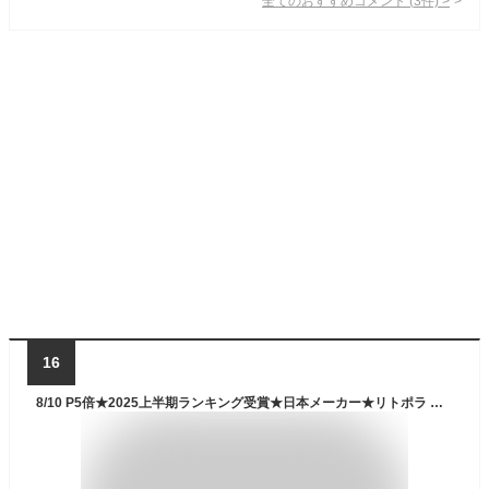
全てのおすすめコメント
(
3
件)
>
16
8/10 P5倍★2025上半期ランキング受賞★日本メーカー★リトポラ キッズカメラ 1年保証 32GBカード付き トイカメラ 子供用 カメラ デジタルカメラ 自撮り おもちゃ 簡単 日本語 日本製 男の子 女の子 誕生日 プレゼント 知育玩具 進級祝い 入園 おしゃれ 祝い