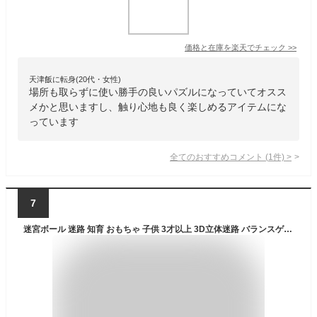
価格と在庫を
楽天
でチェック
>>
天津飯に転身(20代・女性)
場所も取らずに使い勝手の良いパズルになっていてオスス
メかと思いますし、触り心地も良く楽しめるアイテムにな
っています
全てのおすすめコメント
(
1
件)
>
7
迷宮ボール 迷路 知育 おもちゃ 子供 3才以上 3D立体迷路 バランスゲーム 脳トレ IQ 暇つぶし 知育パズル 知能ゲーム 立体パズル ギフト ブルー