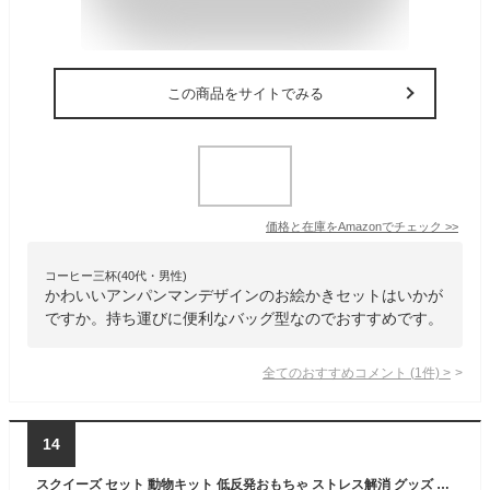
この商品をサイトでみる
価格と在庫を
Amazon
でチェック
>>
コーヒー三杯(40代・男性)
かわいいアンパンマンデザインのお絵かきセットはいかが
ですか。持ち運びに便利なバッグ型なのでおすすめです。
全てのおすすめコメント
(
1
件)
>
14
スクイーズ セット 動物キット 低反発おもちゃ ストレス解消 グッズ 握る 顔表情 可愛い 減圧 子供 景品おもちゃ 暇つぶし おもしろグッズ ランダム出荷 (5PCS 透明)