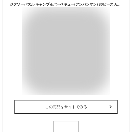
ジグソーパズル キャンプ＆バーベキュー(アンパンマン) 80ピース AGA-31963 パズル Puzzle 子供用 幼児 知育玩具 知育パズル 知育 ギフト 誕生日 プレゼント 誕生日プレゼント
この商品をサイトでみる