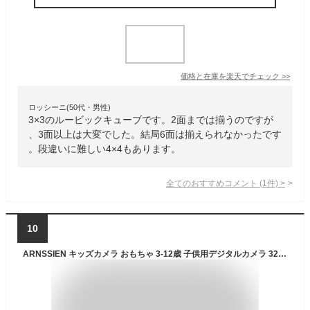
価格と在庫を
楽天
でチェック
>>
ロッシーニ(50代・男性)
3×3のルービックキューブです。2面までは揃うのですが
、3面以上は大変でした。結局6面は揃えられなかったです
。段違いに難しい4×4もあります。
全てのおすすめコメント
(
1
件)
>
10
ARNSSIEN キッズカメラ おもちゃ 3-12歳 子供用デジタルカメラ 32GB TFカード付き 誕生日クリスマスプレゼント 自撮り動画対応 X101