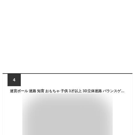
4
迷宮ボール 迷路 知育 おもちゃ 子供 3才以上 3D立体迷路 バランスゲーム 脳トレ IQ 暇つぶし 知育パズル 知能ゲーム 立体パズル ギフト (青)