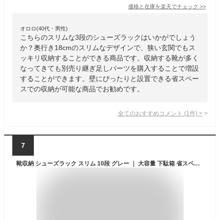
価格と在庫を
楽天
でチェック
>>
オロロ(40代・男性)
こちらのスリムな3段のシューズラックはいかがでしょう
か？奥行き18cmのスリムなデザインで、狭い玄関でもス
ッキリ収納することができる商品です。収納する靴が多く
なってきても別売り継ぎ足しパーツを購入することで増設
することができます。壁にぴったりと設置できる省スペー
スでの収納が可能な商品でお勧めです。
全てのおすすめコメント
(
1
件)
>
7
靴収納 シューズラック スリム 10段 グレー ｜ 大容量 下駄箱 省スペース 玄関 靴箱 整理 収納グッズ