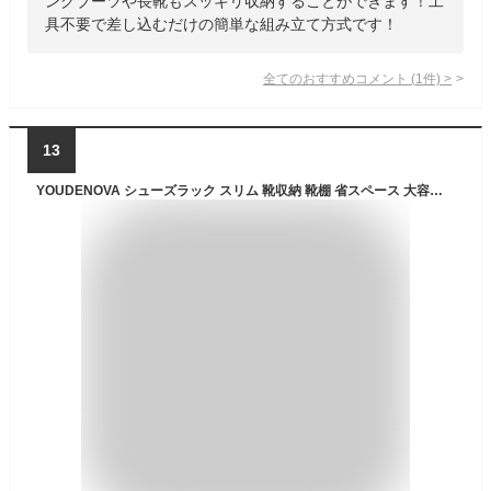
ングブーツや長靴もスッキリ収納することができます！工
具不要で差し込むだけの簡単な組み立て方式です！
全てのおすすめコメント
(
1
件)
>
13
YOUDENOVA シューズラック スリム 靴収納 靴棚 省スペース 大容量 組み立て式 靴置き タワー コンパクト ポリプロピレン製 斜め置き 滑り止め トレー 狭い 玄関 廊下 クローゼット アパート用 靴箱 下駄箱 靴入れ(ホワイト・8段・26x33x112cm)