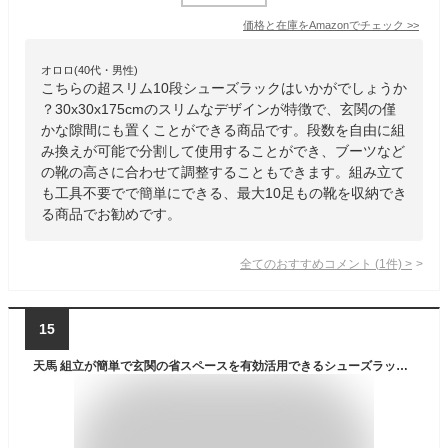
価格と在庫を
Amazon
でチェック
>>
オロロ(40代・男性)
こちらの超スリム10段シューズラックはいかがでしょうか
？30x30x175cmのスリムなデザインが特徴で、玄関の僅
かな隙間にも置くことができる商品です。段数を自由に組
み換えが可能で分割して使用することができ、ブーツなど
の靴の高さに合わせて調整することもできます。組み立て
も工具不要でで簡単にできる、最大10足もの靴を収納でき
る商品でお勧めです。
全てのおすすめコメント
(
1
件)
>
15
天馬 組立が簡単で玄関の省スペースを有効活用できるシューズラック くつ置けるん棚 5段 傘も一緒に収納できるスリム靴箱 シューズボックス 靴棚 【簡単組立】【幅36×奥行31×高さ85cm】