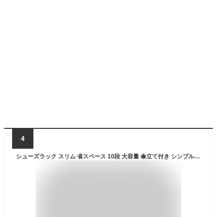
4
シューズラック スリム 省スペース 10段 大容量 傘立て付き シンプル ブラック ホワイト グレー ブラウン 黒 白 おしゃれ シューズボックス コンパクト 2列 薄型 玄関収納 一人暮らし【送料無料】