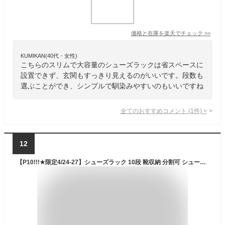
価格と在庫を
楽天
でチェック
>>
KUMIKAN(40代・女性)
こちらのスリムで大容量のシューズラックは省スペースに
設置できず、玄関もすっきり見えるのがいいです。段数も
選ぶことができ、シンプルで馴染みやすいのもいいですね
全てのおすすめコメント
(
1
件)
>
12
【P10!!!★限定4/24-27】シューズラック 10段 靴収納 分割可 シューズラック スリム 省スペース 組み立て式 10足 不織布 玄関に靴を効率収納 送料無料(北海道 沖縄 離島など除く)