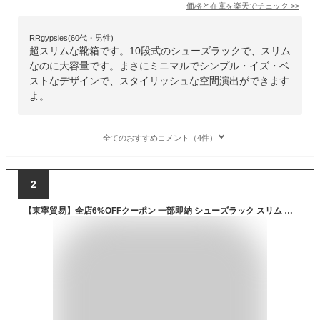
価格と在庫を
楽天
でチェック
>>
RRgypsies(60代・男性)
超スリムな靴箱です。10段式のシューズラックで、スリム
なのに大容量です。まさにミニマルでシンプル・イズ・ベ
ストなデザインで、スタイリッシュな空間演出ができます
よ。
全てのおすすめコメント（4件）
2
【東寧貿易】全店6%OFFクーポン 一部即納 シューズラック スリム 組立不要 靴箱 靴棚 下駄箱 靴 収納 シューズボックス 完成品 玄関収納 下足箱 折畳式 省 スペース 靴 ラック 竹製 コンパクト 8段 伸縮 シューズ収納 玄関家具 大容量 会社 ベランダ 伸縮 しっかり