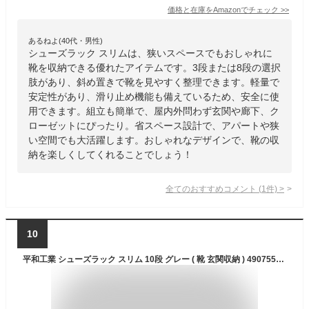
価格と在庫を
Amazon
でチェック
>>
あるねよ(40代・男性)
シューズラック スリムは、狭いスペースでもおしゃれに
靴を収納できる優れたアイテムです。3段または8段の選択
肢があり、斜め置きで靴を見やすく整理できます。軽量で
安定性があり、滑り止め機能も備えているため、安全に使
用できます。組立も簡単で、屋内外問わず玄関や廊下、ク
ローゼットにぴったり。省スペース設計で、アパートや狭
い空間でも大活躍します。おしゃれなデザインで、靴の収
納を楽しくしてくれることでしょう！
全てのおすすめコメント
(
1
件)
>
10
平和工業 シューズラック スリム 10段 グレー ( 靴 玄関収納 ) 4907556213617 収納 棚 省スペース 日本製