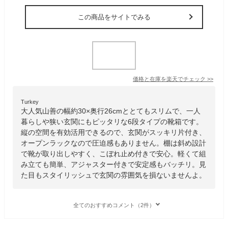
この商品をサイトでみる
価格と在庫を
楽天
でチェック
>>
Turkey
大人気山善の幅約30×奥行26cmととてもスリムで、一人
暮らしや狭い玄関にもピッタリな6段タイプの靴箱です。
縦の空間を有効活用できるので、玄関がスッキリ片付き、
オープンラックなので圧迫感もありません。棚は斜め設計
で靴が取り出しやすく、こぼれ止め付きで安心。軽くて組
み立ても簡単、アジャスター付きで安定感もバッチリ。見
た目もスタイリッシュで玄関の雰囲気を損ないませんよ。
全てのおすすめコメント（2件）