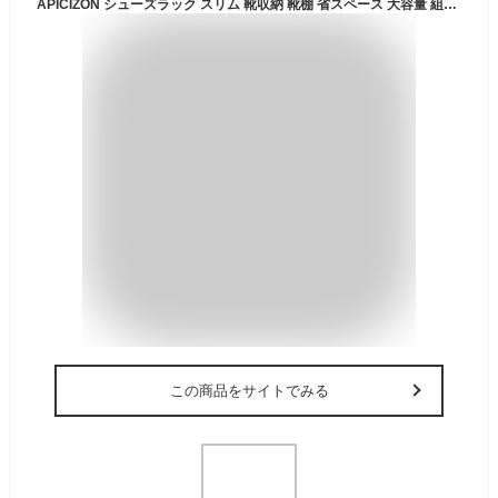
APICIZON シューズラック スリム 靴収納 靴棚 省スペース 大容量 組み立て式 靴置き コンパクト 分割可能 取っ手付き 狭い 玄関 廊下 クローゼット アパート用 靴箱 下駄箱 靴入れ(ブラック・10段・30x30x175cm)
この商品をサイトでみる