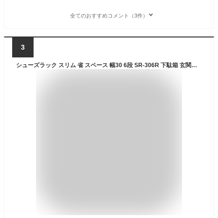
全てのおすすめコメント（3件）
3
シューズラック スリム 省 スペース 幅30 6段 SR-306R 下駄箱 玄関収納 おしゃれ 靴収納 靴箱 オープン モノトーン すき間 すきま 隙間 山善 YAMAZEN 【送料無料】