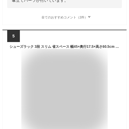
傘立てパーツが付いています。
全てのおすすめコメント（2件）
5
シューズラック 3段 スリム 省スペース 幅45×奥行17.5×高さ60.5cm （ シューズスタンド 6足 靴収納 玄関 下駄箱 靴 収納 ラック 簡単 組み立て 玄関収納 シューズ シューズボックス 継ぎ足し可能 ）