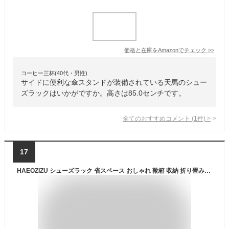
価格と在庫を
Amazon
でチェック
>>
コーヒー三杯(40代・男性)
サイドに便利な傘スタンドが装備されている天馬のシュー
ズラックはいかがですか。高さは85.0センチです。
全てのおすすめコメント
(
1
件)
>
17
HAEOZIZU シューズラック 省スペース おしゃれ 靴箱 収納 折り畳み式 斜め 靴収納ラック 大容量 つっぱり 靴収納ボックス 組み立て式 下駄箱 収納 安定 軽量 靴 収納コンパクト 靴棚 耐久性 スリム 靴箱 スリム シューズボックス 狭い 玄関収納 長靴 スニーカー (ブラック8段)