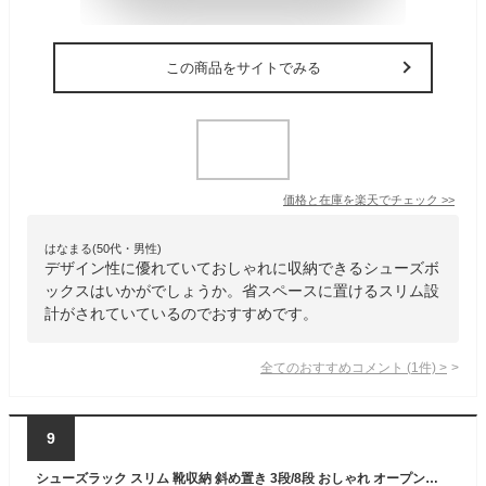
この商品をサイトでみる
価格と在庫を
楽天
でチェック
>>
はなまる(50代・男性)
デザイン性に優れていておしゃれに収納できるシューズボ
ックスはいかがでしょうか。省スペースに置けるスリム設
計がされていているのでおすすめです。
全てのおすすめコメント
(
1
件)
>
9
シューズラック スリム 靴収納 斜め置き 3段/8段 おしゃれ オープンラック 玄関収納 靴入れ 靴棚 省スペース 下駄箱 スリム コンパクト 組立式 安定 軽量 滑り止め 耐久性 狭い空間向け 組立簡単 屋内 屋外 玄関 廊下 クローゼット アパート用 [並行輸入品]