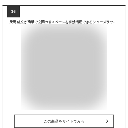
16
天馬 組立が簡単で玄関の省スペースを有効活用できるシューズラック くつ置けるん棚 5段 傘も一緒に収納できるスリム靴箱 シューズボックス 靴棚 【簡単組立】【幅36×奥行31×高さ85cm】
この商品をサイトでみる