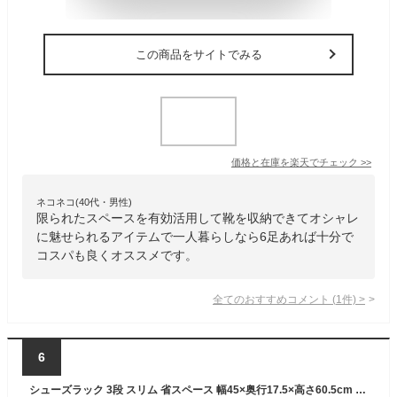
この商品をサイトでみる
価格と在庫を
楽天
でチェック
>>
ネコネコ(40代・男性)
限られたスペースを有効活用して靴を収納できてオシャレ
に魅せられるアイテムで一人暮らしなら6足あれば十分で
コスパも良くオススメです。
全てのおすすめコメント
(
1
件)
>
6
シューズラック 3段 スリム 省スペース 幅45×奥行17.5×高さ60.5cm （ シューズスタンド 6足 靴収納 玄関 下駄箱 靴 収納 ラック 簡単 組み立て 玄関収納 シューズ シューズボックス 継ぎ足し可能 ）【39ショップ】