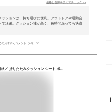
価格と在庫を
楽天
でチェック
>>
クッションは、持ち運びに便利。アウトドアや運動会
ンで活躍。クッション性が高く、長時間座っても快適
てのおすすめコメント（4件）
＼マラソン限定特別価格／ 折りたたみクッション シート ポータブルクッション 防水 撥水 おりたたみ座布団 スタジアムクッション コンパクト 旅行 観戦 アウトドア 軽量 おしゃれ 防水 断熱 コンパクト 収納 旅行 試合観戦 公園 野球観戦 折りたたみ クッション