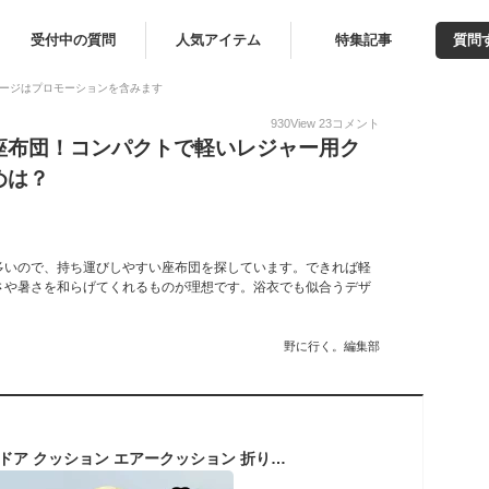
受付中の質問
人気アイテム
特集記事
質問
ージはプロモーションを含みます
930
View
23
コメント
座布団！コンパクトで軽いレジャー用ク
めは？
多いので、持ち運びしやすい座布団を探しています。できれば軽
さや暑さを和らげてくれるものが理想です。浴衣でも似合うデザ
野に行く。編集部
【楽天1位！】アウトドア クッション エアークッション 折りたたみ クッションマット 折り畳み おしりマット 携帯 座布団 運動会 スポーツ観戦 レジャー キャンプ マット シート オフィス レジャーシート