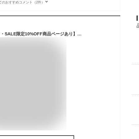
てのおすすめコメント（2件）
【LINE追加で5%OFF・SALE限定10%OFF商品ページあり】 アウトドア クッション 折りたたみ クッションマット 折り畳み おしりマット 携帯 座布団 クッション 低反発 運動会 スポーツ観戦 レジャー キャンプ マット シート オフィス