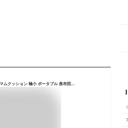
折りたたみ 携帯 ミニマムクッション 極小 ポータブル 座布団 ファスナー付き コンパクト 軽量 持ち運び 極厚 低反発 クッションマット かわいい アウトドア キャンプ 釣り テーマパーク 旅行 カナロア ウェットスーツ素材 CARESTAR