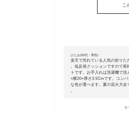
こ
ひとお(60代・男性)
楽天で売れている人気の折りた
。低反発クッションですので長
トです。お手入れは洗濯機で洗え
×横20×厚さ3.5Cmです。コ
な色が選べます。夏の花火大会
。
全