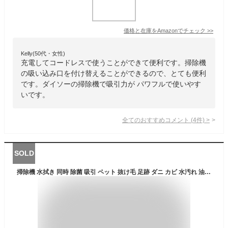
価格と在庫を
Amazon
でチェック
>>
Kelly(50代・女性)
充電してコードレスで使うことができて便利です。掃除機
の吸い込み口を付け替えることができるので、とても便利
です。ダイソーの掃除機で吸引力が パワフルで使いやす
いです。
全てのおすすめコメント
(
4
件)
>
SOLD
掃除機 水拭き 同時 除菌 吸引 ペット 抜け毛 足跡 ダニ カビ 水汚れ 油汚れ 花粉 黄砂 PM2.5 洗浄 軽量 コードレス 特許取得 自走式 セルフクリーン 充電 強力吸引ブラシ 自動 選べるモード 高速遠心脱水 収納 軽い