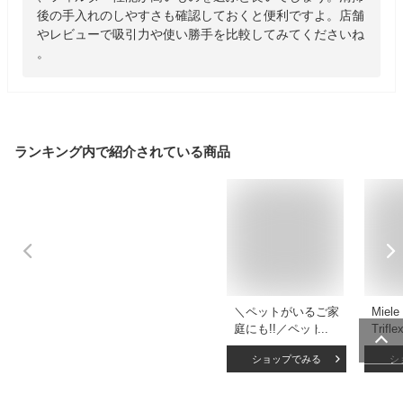
後の手入れのしやすさも確認しておくと便利ですよ。店舗
やレビューで吸引力や使い勝手を比較してみてくださいね
。
ランキング内で紹介されている商品
＼ペットがいるご家
Mie
庭にも!!／ペット 抜
Trifl
け毛 犬 猫 掃除機
Cat
ショップでみる
シ
紙パック式 紙パッ
し 新
ク 一人暮らし 軽い
越し 
コードレス 自走式
粉対