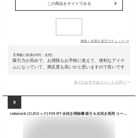
この商品をサイトでみる
価格と在庫を
楽天
でチェック
>>
天津飯に転身(20代・女性)
吸引力が高めで、お掃除もお手軽に使えて、便利なアイテ
ムになっていて、満足度も高いかと思いますので良いです
全てのおすすめコメント
(
1
件)
>
9
roborock (ロボロック) F25 RT 水拭き掃除機 吸引＆水拭き両用 コードレス掃除機 ローラーブラシ毛がらみゼロ 20000Paピーク吸引力 90℃自動洗浄&乾燥 細菌抑え エッジ清掃対応 180°フラットリーチ2.0 40分稼働可能 乾湿両用掃除機 大容量清水＆汚水タンク 日本語音声案内 お手入れ簡単