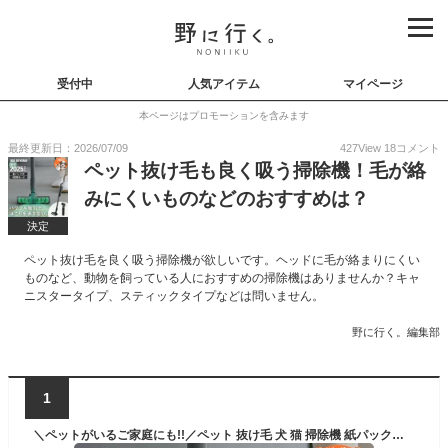
受付中
人気アイテム
マイページ
本ページはプロモーションを含みます
最終更新日：2026/07/09
427
View
18
コメント
ペット抜け毛も良く吸う掃除機！毛が絡
みにくいものなどのおすすめは？
決定
ペット抜け毛を良く吸う掃除機が欲しいです。ヘッドに毛が絡まりにくい
ものなど、動物を飼っている人におすすめの掃除機はありませんか？キャ
ニスタータイプ、スティックタイプなどは問いません。
野に行く。編集部
1
＼ペットがいるご家庭にも!!／ペット 抜け毛 犬 猫 掃除機 紙パック式 紙パック 一人暮らし 軽い コードレス 自走式 コンパクト 軽量 スティッククリーナー シンプル 1人暮らし 新生活 単身赴任 黒 ブラック アイリスオーヤマ【SA】