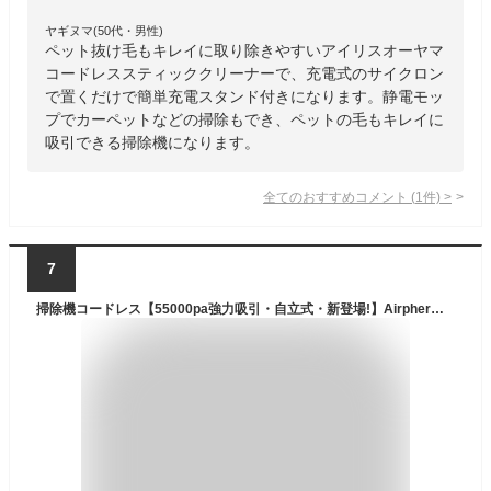
ヤギヌマ(50代・男性)
ペット抜け毛もキレイに取り除きやすいアイリスオーヤマ
コードレススティッククリーナーで、充電式のサイクロン
で置くだけで簡単充電スタンド付きになります。静電モッ
プでカーペットなどの掃除もでき、ペットの毛もキレイに
吸引できる掃除機になります。
全てのおすすめコメント
(
1
件)
>
7
掃除機コードレス【55000pa強力吸引・自立式・新登場!】Airpherコードレス掃除機強力55kPA60分連働LED液晶ディスプレイ軽量低騒音伸縮パイプ5重濾過システム1L集塵自立可能着脱式バッテリー…