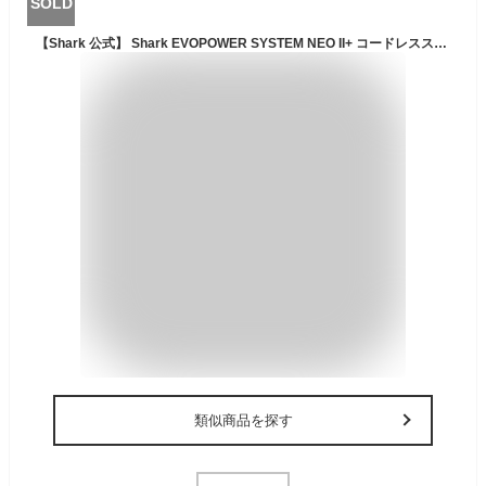
SOLD
【Shark 公式】 Shark EVOPOWER SYSTEM NEO II+ コードレススティッククリーナー 追加アクセサリー セット （ブラシ2種 ＋ プレシジョンダスター ） LC551J-SET3A / 掃除機 コードレス コードレスクリーナー ハンディー スタンド付き 吸引力 強力
類似商品を探す