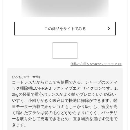
この商品をサイトでみる
価格と在庫を
Amazon
でチェック
>>
ひろち(50代・女性)
コードレスだからどこでも使用できる、シャープのスティ
ック掃除機EC-FR9-B ラクティブエア サイクロンです。1.
2kgの軽量で重心バランスがよく軸がブレにくいため扱い
やすく、小回りがきく吸込口で快適に掃除ができます。軽
量モーター搭載で細かいゴミもしっかり吸引し、密度が高
く縮れたブラシは髪の毛などがからまりにくく、バッテリ
ーを取り外して充電できるため、置き場所を選ばず使用で
きます。