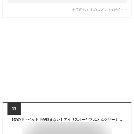
全てのおすすめコメント
(
2
件)
>
11
【髪の毛・ペット毛が絡まない】アイリスオーヤマ ふとんクリーナー ダニ対策 ペット毛対応 猫 犬 抜け毛 ほこり感知センサー ソファ カーペット FCA-31PZ1-W