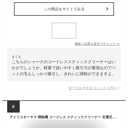
この商品をサイトでみる
価格と在庫を
楽天
でチェック
>>
まくち
こちらのシャークのコードレススティッククリーナーはい
かがでしょうか。軽量で扱いやすく吸引力が最強なのでペ
ットの毛もしっかり吸引し、きれいに掃除ができますよ。
全てのおすすめコメント
(
1
件)
>
6
アイリスオーヤマ 掃除機 コードレス スティッククリーナー 充電式 サイクロン 置くだけ充電スタンド 静電モップ カーペット掃除 最長43分運転 SUUZE ホワイト IRIS OHYAMA SCD-210P-W