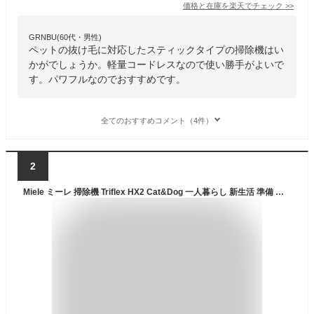
価格と在庫を
楽天
でチェック
>>
GRNBU(60代・男性)
ペットの抜け毛に対応したスティックタイプの掃除機はい
かがでしょうか。軽量コードレスなので使い勝手がよいで
す。パワフルなのでおすすめです。
全てのおすすめコメント（4件）
2
Miele ミーレ 掃除機 Triflex HX2 Cat&Dog 一人暮らし 新生活 準備 引っ越し 家電 ペット 花粉対策 スティック式 スティック型 吸引力 コンパクト ペット 犬 猫 カーペット 【メーカー公式店】