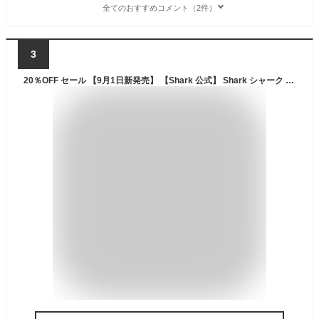
全てのおすすめコメント（2件）
3
20％OFF セール 【9月1日新発売】 【Shark 公式】 Shark シャーク EVOPOWER SYSTEM BOOST コードレススティッククリーナー LC600J プレシジョンダスターセット LC600J-XCCKLC400J / 掃除機 コードレス コードレスクリーナー ハンディ スタンド付き 吸引力