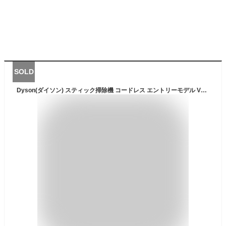
SOLD
Dyson(ダイソン) スティック掃除機 コードレス エントリーモデル V8 Origin (SV25 RD2)【2年間のメーカー (ご購入製品の登録が必要)】