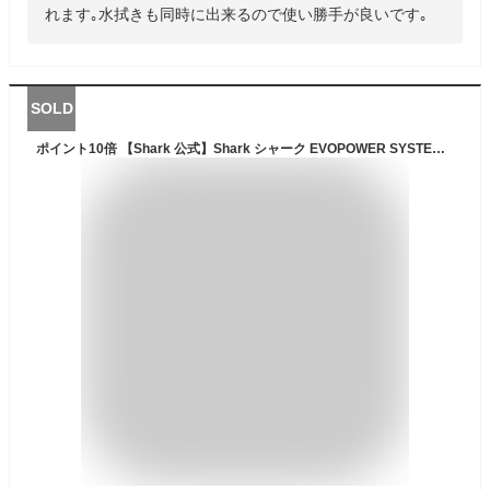
れます｡水拭きも同時に出来るので使い勝手が良いです｡
SOLD
ポイント10倍 【Shark 公式】Shark シャーク EVOPOWER SYSTEM iQ コードレススティッククリーナー ブラシセット エヴォパワーシステムアイキュー CS851J-XKIT07CS200J / 掃除機 コードレス スティック ハンディークリーナー ハンドクリーナー コードレスクリーナー