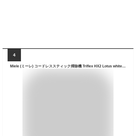
4
Miele (ミーレ) コードレススティック掃除機 Triflex HX2 Lotus white (正規販売店) 本体+付属ノズル3点+アクセサリーホルダー 強力吸引 スティック型掃除機