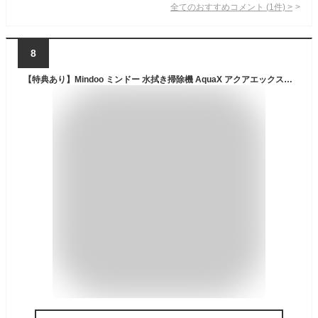
全てのおすすめコメント
(
1
件)
>
8
【特典あり】Mindoo ミンドー 水拭き掃除機 AquaX アクアエックス[水拭きができる 掃除機 水拭き 水拭き兼用 吸引式 コードレス 充電式 自走式 吸引力 強力 猫の毛 床拭き掃除機 電動 床拭き 水ぶき掃除機] 1-2W