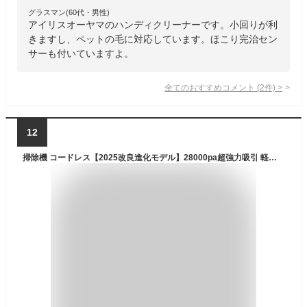
グラスマン(60代・男性)
アイリスオーヤマのハンディクリーナーです。小回りが利
きますし、ペットの毛に対応しています。ほこり完治セン
サーも付いていますよ。
全てのおすすめコメント
(
2
件)
>
12
掃除機 コードレス【2025改良進化モデル】28000pa超強力吸引 軽量 コードレス掃除機 Type-C usb充電式 LEDライト付 スティッククリーナー ハンディークリーナー そうじき 車用そうじき HEPA多重濾過 多種類ノズル 省エネ 2WAY 静音設計 家庭用/一人暮らし/フロア/カーペット/車に適用（Deep Purple）