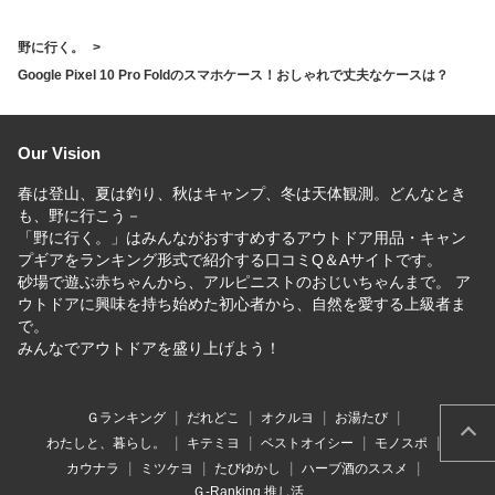
すすめは？
野に行く。
Google Pixel 10 Pro Foldのスマホケース！おしゃれで丈夫なケースは？
Our Vision
春は登山、夏は釣り、秋はキャンプ、冬は天体観測。どんなとき
も、野に行こう－
「野に行く。」はみんながおすすめするアウトドア用品・キャン
プギアをランキング形式で紹介する口コミQ＆Aサイトです。
砂場で遊ぶ赤ちゃんから、アルピニストのおじいちゃんまで。 ア
ウトドアに興味を持ち始めた初心者から、自然を愛する上級者ま
で。
みんなでアウトドアを盛り上げよう！
Ｇランキング
だれどこ
オクルヨ
お湯たび
わたしと、暮らし。
キテミヨ
ベストオイシー
モノスポ
カウナラ
ミツケヨ
たびゆかし
ハーブ酒のススメ
Ｇ-Ranking 推し活