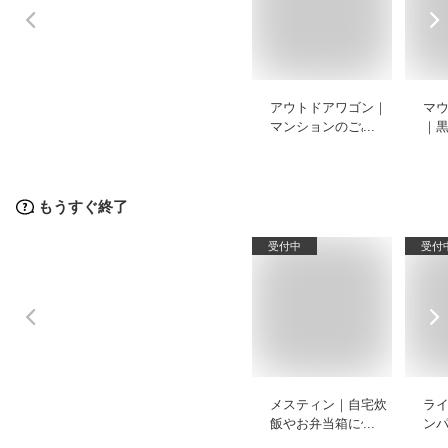
アウトドアワゴン｜
マ
マンションのごみ出
｜
しや買い物に普段使
いしやすいおすすめ
は？
もうすぐ終了
受付中
受付
メスティン｜自宅炊
ラ
飯やお弁当箱に使え
ン
る普段使い向きのお
め