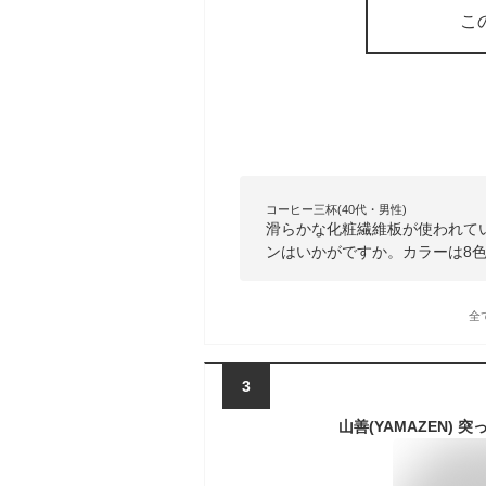
こ
コーヒー三杯(40代・男性)
滑らかな化粧繊維板が使われて
ンはいかがですか。カラーは8
全
3