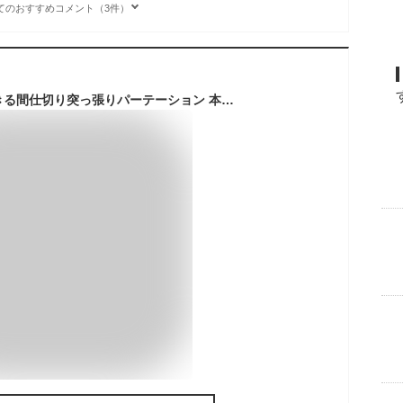
てのおすすめコメント（3件）
並べて使うことができる間仕切り突っ張りパーテーション 本体用 幅90cm ホワイト 白 パーテーション 衝立 家具 事務所 オフィス 仕切り 商談スペース 日本製