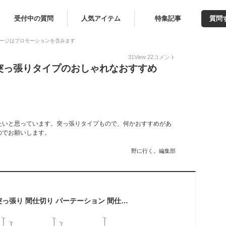
受付中の質問
人気アイテム
特集記事
質問
ージはプロモーションを含みます
31
View
22
コメント
突っ張りタイプのおしゃれなおすすめ
たいと思っています。突っ張りタイプもので、何かおすすめがあ
のでお願いします。
野に行く。編集部
【クーポン配布中】突っ張り 間仕切り パーテーション 間仕切り専用 幅90cm 【送料無料】