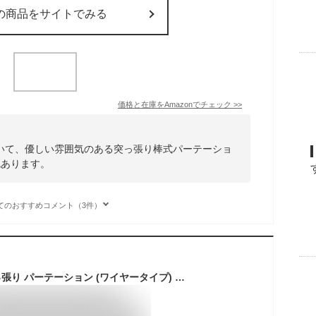
の商品をサイトでみる
価格と在庫を
Amazon
でチェック
>>
いて、優しい雰囲気のある突っ張り棒式パーテーショ
色あります。
てのおすすめコメント（3件）
山善(YAMAZEN) 突っ張り パーテーション (ワイヤータイプ) 幅60×奥行5×高さ166.5-295.5cm (フック4個付き) 壁掛け 収納 壁面収納 天井 間仕切り 組立品 ブラック SP-60(MBK)