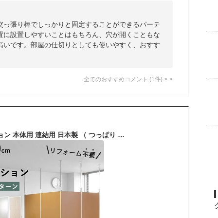
突っ張り棒でしっかりと固定することができるパーテ
置に設置しやすいことはもちろん、穴が開くこともな
高いです。部屋の仕切りとしても使いやすく、おすす
全てのおすすめコメント
(
1
件)
>
突っ張り パーテーション 本体用 連結用 日本製 （ つっぱり 間仕切り 幅65cm 幅90cm 幅62.5cm 幅87.5cm クリア 有孔ボード 国産 衝立 自立 目隠し パーティション 木製 パネル 半透明 ペグボード オフィス リフォーム 工事不要 ）