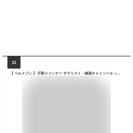
11
【 ベルメゾン 】 汗取りインナー サラリスト・綿混キャミソール（大汗さん）◆ S M L LL 3L ◆◇ 汗取りインナー レディース 女性 インナー 肌着 キャミソール キャミ インナーシャツ ノースリーブ 大汗 脇汗 汗取り 春夏 夏 防臭 ◇