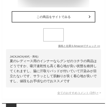
この商品をサイトでみる
価格と在庫を
Amazon
でチェック
>>
JACKJACK(40代・男性)
夏のレディース用のインナーならグンゼのコチラの商品は
どうですか、吸汗速乾性も高く着心地が良い状態を維持し
てくれますし、脇に汗取りパッドが付いていて汗染みが目
立たないです、サラッとして肌触りが良く着心地が良いで
すし、値段もお手頃なのでおススメです
全てのおすすめコメント
(
3
件)
>