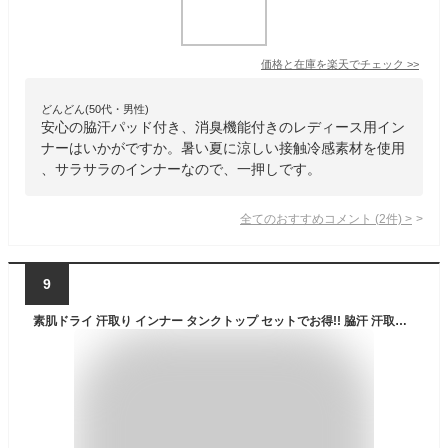
価格と在庫を
楽天
でチェック
>>
どんどん(50代・男性)
安心の脇汗パッド付き、消臭機能付きのレディース用イン
ナーはいかがですか。暑い夏に涼しい接触冷感素材を使用
、サラサラのインナーなので、一押しです。
全てのおすすめコメント
(
2
件)
>
9
素肌ドライ 汗取り インナー タンクトップ セットでお得!! 脇汗 汗取り インナーシャツ パッド付き レディース 女性 30代 40代 50代 60代 婦人 春夏 汗染み 防止 汗 対策 ノースリーブ シャツ 綿混 汗とり パット付き 吸汗速乾 送料無料 白鷺ニット S5021B-RT