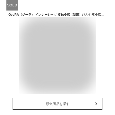
SOLD
GeeRA（ジーラ） インナーシャツ 接触冷感【制菌】ひんやり冷感！汗取りパッド付クールシリーズ (M～5L) レディース 下着 吸水速乾 キャミソール タンクトップ フレンチ ストレッチ
類似商品を探す