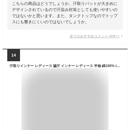
こちらの商品はどうでしょうか。汗取りパットが大きめに
デザインされているので汗染み対策としても使いやすいの
ではないかと思います。また、タンクトップなのでトップ
スにも響きにくいのではないでしょうか。
全てのおすすめコメント
(
4
件)
>
14
汗取りインナー レディース 脇汗 インナー レディース 半袖 綿100% tシャツ 下着 汗取りパッド 脇汗パット 半袖インナー セット 2枚[M:1/1]大きいサイズ ll L M 消臭 汗じみ防止 背中 吸汗 肌着 春 夏 涼しい 冬 暖かい 日本製 ボディフィルター 母の日 ギフト