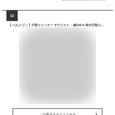
12
【 ベルメゾン 】汗取りインナー サラリスト ・綿100％ 特大汗取りパッド付き 三分袖［ 吸水速乾 ・ 消臭 ］◆ S M L LL 3L ◆◇ レディース 女性 インナー 肌着 汗取り 汗ジミ 汗染み 半袖 インナーシャツ 汗取りインナー 綿 綿100% 脇汗 ◇
この商品をサイトでみる