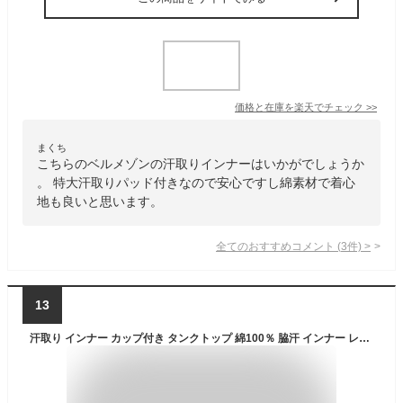
価格と在庫を
楽天
でチェック
>>
まくち
こちらのベルメゾンの汗取りインナーはいかがでしょうか
。 特大汗取りパッド付きなので安心ですし綿素材で着心
地も良いと思います。
全てのおすすめコメント
(
3
件)
>
13
汗取り インナー カップ付き タンクトップ 綿100％ 脇汗 インナー レディース 綿100％ わき汗取りパッド付き 汗ジミ対策 汗染み防止 大きいサイズ 汗対策 汗取りパッド付き 春夏 綿素材 レディース ノースリーブ シャツ 吸汗速乾 白 ホワイト ベージュ オフホワイト M/L/LL