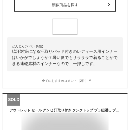
類似商品を探す
どんどん(50代・男性)
脇汗対策になる汗取りパッド付きのレディース用インナー
はいかがでしょうか？暑い夏でもサラサラで着ることがで
きる速乾素材のインナーなので、一押しです。
全てのおすすめコメント（2件）
SOLD
アウトレット セール グンゼ 汗取り付き タンクトップ ブラ紐隠し ブラ紐 見えない インナー 汗取りパッド 汗取り付ラン型インナー レディース 春夏 クールマジック 吸汗速乾 除湿 涼しい トップス 下着 肌着 汗じみ防止 わき汗 脇汗対策 COOLMAGIC MC8153 M-LL GUNZE13