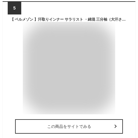
5
【 ベルメゾン 】汗取りインナー サラリスト ・綿混 三分袖（大汗さん）◆ S M L LL 3L ◆◇ 汗取りインナー レディース 女性 インナー 肌着 フレンチ袖 半袖 インナーシャツ 脇汗 大汗 三分袖 綿混 吸水速乾 接触冷感 春夏 夏 汗じみ防止 ◇
この商品をサイトでみる