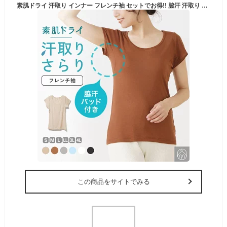
素肌ドライ 汗取り インナー フレンチ袖 セットでお得!! 脇汗 汗取り インナーシャツ パッド付き レディース 女性 婦人 春夏 汗染み 防止 汗 対策 半袖 シャツ 綿混 汗とり パット付き 吸汗速乾 送料無料 白鷲ニット工業 S5022B-RT
この商品をサイトでみる