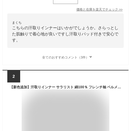
価格と在庫を
楽天
でチェック
>>
まくち
こちらの汗取りインナーはいかがでしょうか。さらっとし
た肌触りで着心地が良いですし汗取りパッド付きで安心で
す。
全てのおすすめコメント（3件）
2
【新色追加】汗取りインナー サラリスト 綿100％ フレンチ袖 ベルメゾン ◆ S M L LL 3L ◆◇ レディース インナー 肌着 汗取り 吸水速乾 消臭 速乾 半袖 綿 脇汗 夏 汗じみ防止 汗ジミ 汗取りパッド付きインナー ◇