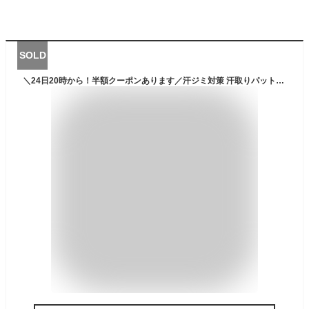
SOLD
＼24日20時から！半額クーポンあります／汗ジミ対策 汗取りパット付き 脇汗 防臭 インナー オールシーズン 速乾 フレンチ袖 レディース わき汗 汗取り 脇汗パッド インナー 汗じみ防止 汗染み防止 汗取りインナー