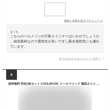
価格と在庫を
楽天
でチェック
>>
まくち
こちらのベルメゾンの汗取りインナーはいかがでしょうか
。綿混素材なので通気性が良いですし吸水速乾性にも優れ
ています。
全てのおすすめコメント
(
3
件)
>
6
送料無料 同色3枚セット COOLMAGIC クールマジック 素肌さらり 汗取り付ラン型インナー タンクトップ グンゼ GUNZE | 汗取りインナー 汗とり 汗取り 脇汗 インナー 脇汗パッド 汗脇パッド 汗とりパット 汗染み防止 シャツ 下着 レディース レディス 女性 クール ノースリーブ