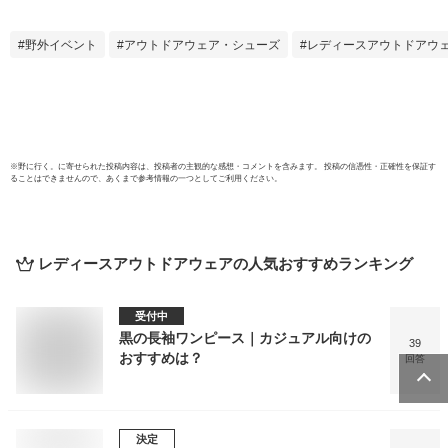
止 汗 対策 半袖 シ
乾 消
ャツ 綿混 汗とり パ
綿 脇
野外イベント
アウトドアウェア・シューズ
レディースアウトドアウ
ット付き 吸汗速乾
止 汗
送料無料 白鷲ニッ
ッド
ト工業 S5022B-RT
◇
※
野に行く。
に寄せられた投稿内容は、投稿者の主観的な感想・コメントを含みます。 投稿の信憑性・正確性を保証す
ることはできませんので、あくまで参考情報の一つとしてご利用ください。
レディースアウトドアウェア
の人気おすすめランキング
受付中
黒の長袖ワンピース｜カジュアル向けの
39
おすすめは？
回答
決定