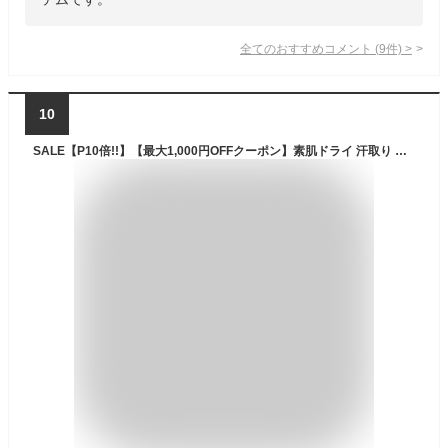
全てのおすすめコメント
(
9
件)
>
10
SALE【P10倍!!】【最大1,000円OFFクーポン】素肌ドライ 汗取り インナー キャミソール セットでお得!! 脇汗 汗取り インナーシャツ パッド付き レディース 女性 婦人 春夏 汗染み 防止 汗 対策 シャツ 綿混 汗とり パット付き 吸汗速乾 送料無料 S5020B-RT