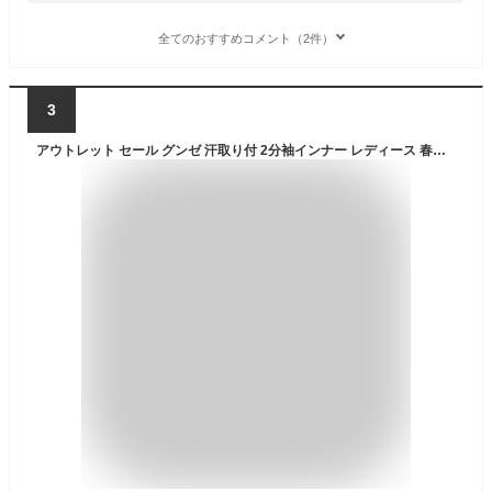
全てのおすすめコメント（2件）
3
アウトレット セール グンゼ 汗取り付 2分袖インナー レディース 春夏 クールマジック 半袖 夏インナー UV 夏肌着 下着 肌着 汗取りパッド 汗じみ防止 脇汗対策 わき汗 脇汗 日焼け止め 吸汗速乾 抗菌防臭 定番 無地 シンプル COOLMAGIC MC6051 M-LL GUNZE13