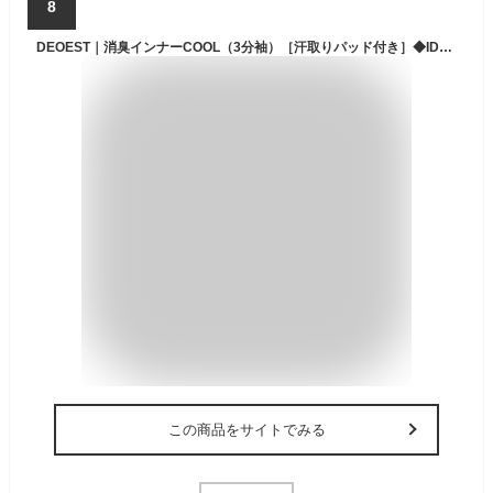
8
DEOEST｜消臭インナーCOOL（3分袖）［汗取りパッド付き］◆IDG02◆消臭シャツ 消臭下着 消臭インナー 半袖 体臭 汗臭 加齢臭 脇臭 生乾き臭 脇汗 汗脇 汗じみ 女性 婦人 レディース 接触冷感 涼感 クールビズ
この商品をサイトでみる