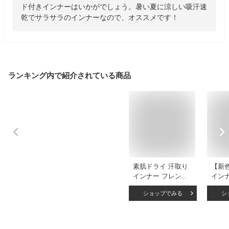
ド付きインナーはいかがでしょう。暑い夏に涼しい吸汗速
乾でサラサラのインナーなので、オススメです！
ランキング内で紹介されている商品
素肌ドライ 汗取り
【新
インナー フレンチ
イン
袖 セットでお得!!
ト 綿
ショップでみる
シ
脇汗 汗取り インナ
チ袖 
ーシャツ パッド付
S M L
き レディース 女性
ディ
婦人 春夏 汗染み 防
肌着 