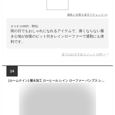
価格と在庫を
楽天
でチェック
>>
ネコネコ(40代・男性)
雨の日でもおしゃれになれるアイテムで、痛くならない履
き心地が自慢のビット付きレインローファーで通勤にも便
利です。
全てのおすすめコメント
(
1
件)
>
14
[ルームナイン] 撥水加工 ローヒール レイン ローファー パンプス レディース 大人 雨晴れ兼用 (le-2061) ブラックスムース LLサイズ