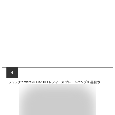
4
フワラク fuwaraku FR-1103 レディース プレーンパンプス 黒 防水 静音 クッション性 就活 リクルート フォーマル 大きいサイズ対応 25.0cm ブラック TSRC