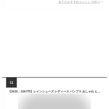
全てのおすすめコメント
(
1
件)
>
11
【3630→3267円】レインシューズ レディース パンプス おしゃれ ヒール 幅広 雨靴 防水 大きいサイズ 5cm 走れる 痛くない 快適 レインパンプス ローヒール フォーマル エナメル ポインテッドトゥ 小さいサイズ 通勤 ビジネス リクルート オフィス ブラック 黒