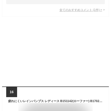
全てのおすすめコメント
(
1
件)
>
16
疲れにくいレインパンプス レディース B151142(ローファー) B17025(バックル) 3cm防水 幅広 3E 3cmヒール 晴雨兼用 ビジネスシューズ オフィスカジュアル エナメル ブラック オーク ネイビー スムース RECONTI design B151142/B17025