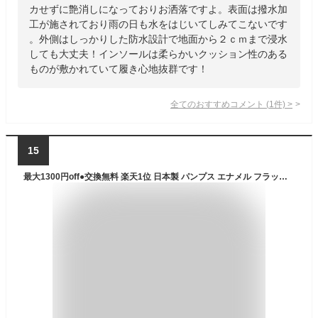
カせずに艶消しになっておりお洒落ですよ。表面は撥水加
工が施されており雨の日も水をはじいてしみてこないです
。外側はしっかりした防水設計で地面から２ｃｍまで浸水
しても大丈夫！インソールは柔らかいクッション性のある
ものが敷かれていて履き心地抜群です！
全てのおすすめコメント
(
1
件)
>
15
最大1300円off●交換無料 楽天1位 日本製 パンプス エナメル フラット ぺたんこ 痛くない クッション 歩きやすい 履きやすい 走れる 長時間 足 疲れない ローヒール ビジュー きらきら 飾り 靴 レディース シューズ 楽ちん 幅広 オフィス 仕事 フォーマル 防水