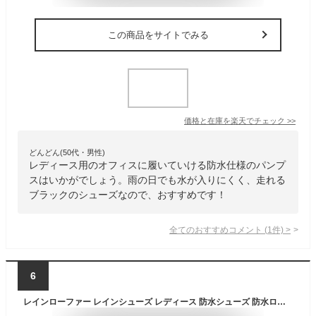
この商品をサイトでみる
価格と在庫を
楽天
でチェック
>>
どんどん(50代・男性)
レディース用のオフィスに履いていける防水仕様のパンプ
スはいかがでしょう。雨の日でも水が入りにくく、走れる
ブラックのシューズなので、おすすめです！
全てのおすすめコメント
(
1
件)
>
6
レインローファー レインシューズ レディース 防水シューズ 防水ローファー ローファー カフェースッタフ ホール用シューズ 耐滑 通気性 疲れない おしゃれ かわいい 軽い 柔らかい 痛くない 飲食店 完全防水 学生 通