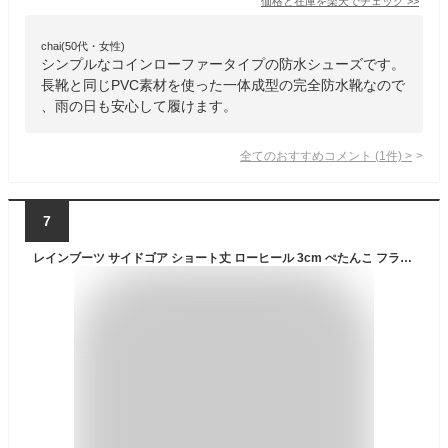
価格と在庫を
楽天
でチェック
>>
chai(50代・女性)
シンプルなコインローファータイプの防水シューズです。
長靴と同じPVC素材を使った一体成型の完全防水靴なので
、雨の日も安心して履けます。
全てのおすすめコメント
(
1
件)
>
7
レインブーツ サイドゴア ショート丈 ローヒール 3cm ぺたんこ フラットシューズ 雨靴 くつ シンプル 無地 美脚 脚長 軽量 軽いレディース ベーシック オールシーズン アーモンドトゥ インソール オフィス OL 通勤通学