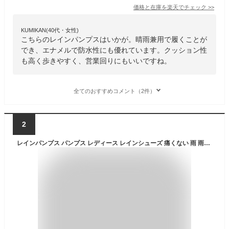
価格と在庫を
楽天
でチェック
>>
KUMIKAN(40代・女性)
こちらのレインパンプスはいかが。晴雨兼用で履くことが
でき、エナメルで防水性にも優れています。クッション性
も高く歩きやすく、営業回りにもいいですね。
全てのおすすめコメント（2件）
2
レインパンプス パンプス レディース レインシューズ 痛くない 雨 雨の日 雨靴 黒 ブラック ベージュ エナメル ローファー ビット 通勤 オフィス おしゃれ 防水 婦人靴 梅雨 疲れない 人気 ヒール 3cm リコンティデザイン RECONTI design B151142 B17025 B18131