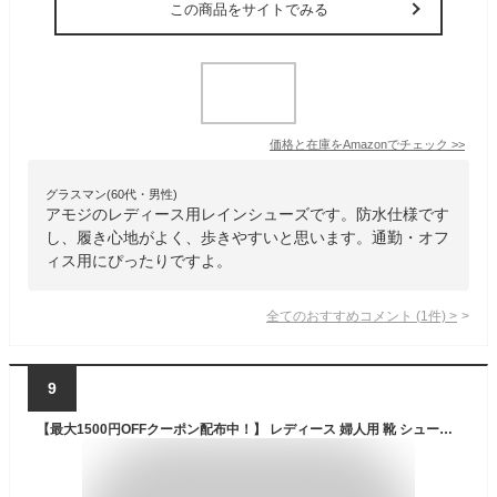
この商品をサイトでみる
価格と在庫を
Amazon
でチェック
>>
グラスマン(60代・男性)
アモジのレディース用レインシューズです。防水仕様です
し、履き心地がよく、歩きやすいと思います。通勤・オフ
ィス用にぴったりですよ。
全てのおすすめコメント
(
1
件)
>
9
【最大1500円OFFクーポン配布中！】 レディース 婦人用 靴 シューズ 生活防水 水ぬれOK 晴雨兼用 毎日履ける パンプス シンプル 普段使い 黒 履きやすい ローヒール お仕事 オフィス 3E パンジー pansy [2323]