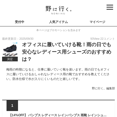
受付中
人気アイテム
マイページ
本ページはプロモーションを含みます
最終更新日：2025/09/30
93
View
22
コメント
オフィスに履いていける靴！雨の日でも
安心なレディース用シューズのおすすめ
は？
決定
梅雨の時期になると、仕事に履いていく靴を迷います。雨の日でもオフィ
スに履いていけるおしゃれなレディース用の靴でおすすめを教えてくださ
い。防水仕様で水が入りにくいものだと嬉しいです。
野に行く。編集部
1
【14%OFF】 パンプス レディース レインパンプス 雨靴 レインシューズ 晴雨兼用 ローファー RECONTI 22.5 23 23.5 24 24.5 雨の日 パンプス ウェッジソール オフィス 通勤 通学 学生 カジュアル エナメル