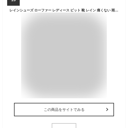
レインシューズ ローファー レディース ビット 靴 レイン 痛くない 雨 雨靴 黒 ブラック ベージュ エナメル パンプス 通勤 オフィス おしゃれ 防水 疲れない 人気 キレイ ヒール 3.5cm リコンティデザイン RECONTI design B18131
この商品をサイトでみる