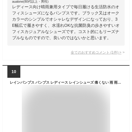
aualone(80代以上・男性)
レディース向け晴雨兼用タイプで毎日履ける生活防水のオ
フィスシューズになるパンプスです。ブラック又はオーク
カラーのシンプルでオシャレなデザインになっており、3
E幅広で履きやすく、水濡れOKな抗菌防臭の歩きやすいオ
フィスカジュアルなシューズです。コスト的にもリーズナ
ブルなものですので、良いのではないかと思います。
全てのおすすめコメント
(
1
件)
>
10
レインパンプス パンプス レディース レインシューズ 痛くない 雨 雨の日 雨靴 黒 ブラック ベージュ エナメル ローファー ビット 通勤 オフィス おしゃれ 防水 婦人靴 梅雨 疲れない 人気 ヒール 3cm リコンティデザイン RECONTI design B151142 B17025 B18131