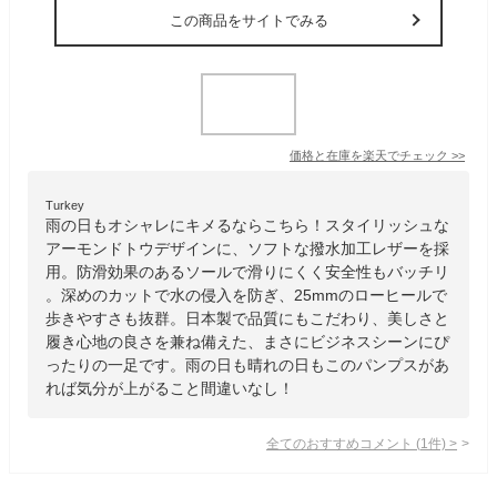
この商品をサイトでみる
価格と在庫を
楽天
でチェック
>>
Turkey
雨の日もオシャレにキメるならこちら！スタイリッシュな
アーモンドトウデザインに、ソフトな撥水加工レザーを採
用。防滑効果のあるソールで滑りにくく安全性もバッチリ
。深めのカットで水の侵入を防ぎ、25mmのローヒールで
歩きやすさも抜群。日本製で品質にもこだわり、美しさと
履き心地の良さを兼ね備えた、まさにビジネスシーンにぴ
ったりの一足です。雨の日も晴れの日もこのパンプスがあ
れば気分が上がること間違いなし！
全てのおすすめコメント
(
1
件)
>