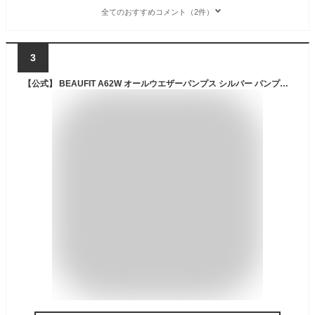
全てのおすすめコメント（2件）
3
【公式】 BEAUFIT A62W オールウエザーパンプス シルバー パンプス レディース ビューフィット REGAL CORPORATION リーガル コーポレーション 日本製 | 靴 ビジネス くつ シューズ 女性用 オフィス レインパンプス レインシューズ 雨 撥水 ヒール 低い ローヒール