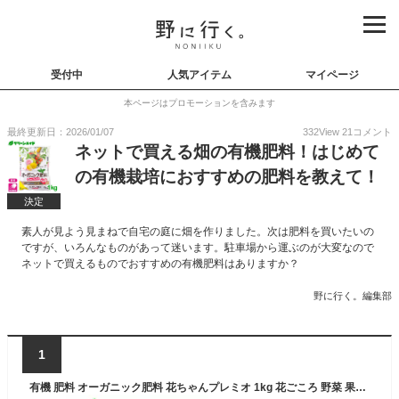
受付中
人気アイテム
マイページ
本ページはプロモーションを含みます
最終更新日：2026/01/07
332
View
21
コメント
ネットで買える畑の有機肥料！はじめて
の有機栽培におすすめの肥料を教えて！
決定
素人が見よう見まねで自宅の庭に畑を作りました。次は肥料を買いたいの
ですが、いろんなものがあって迷います。駐車場から運ぶのが大変なので
ネットで買えるものでおすすめの有機肥料はありますか？
野に行く。編集部
1
有機 肥料 オーガニック肥料 花ちゃんプレミオ 1kg 花ごころ 野菜 果樹 果物 園芸 ガーデニング ビギナー向け 初心者向け 応援セール