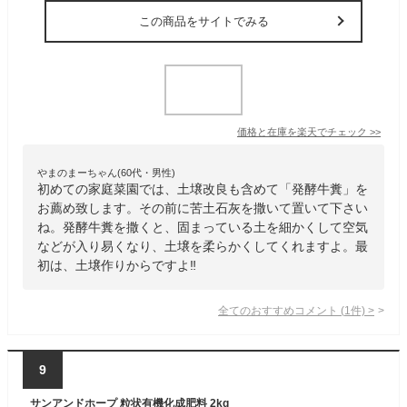
この商品をサイトでみる
価格と在庫を
楽天
でチェック
>>
やまのまーちゃん(60代・男性)
初めての家庭菜園では、土壌改良も含めて「発酵牛糞」を
お薦め致します。その前に苦土石灰を撒いて置いて下さい
ね。発酵牛糞を撒くと、固まっている土を細かくして空気
などが入り易くなり、土壌を柔らかくしてくれますよ。最
初は、土壌作りからですよ‼️
全てのおすすめコメント
(
1
件)
>
9
サンアンドホープ 粒状有機化成肥料 2kg