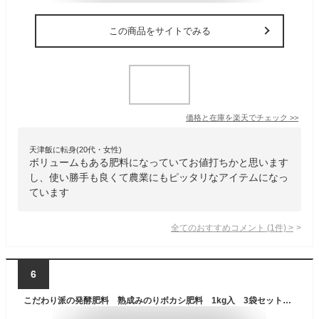
この商品をサイトでみる
価格と在庫を
楽天
でチェック
>>
天津飯に転身(20代・女性)
ボリュームもある肥料になっていてお値打ちかと思います
し、使い勝手も良くて農業にもピッタリなアイテムになっ
ています
全てのおすすめコメント
(
1
件)
>
6
こだわり派の発酵肥料 熟成みのりボカシ肥料 1kg入 3袋セット 野菜・バラ・果樹に！【減・無農薬の基本】 有機発酵肥料 ［有機肥料 肥料 有機栽培 / 家庭菜園 ぼかし肥料 油かす ばら バラ 野菜 米ぬか 魚粉 骨粉］