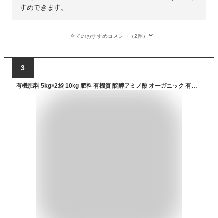
すめできます。
全てのおすすめコメント（2件）
3
有機肥料 5kg×2袋 10kg 肥料 有機質 醗酵アミノ酸 オーガニック 有機栽培 有機100% 野菜 果樹 水稲 草花 家庭菜園 畑 園芸 ガーデニング