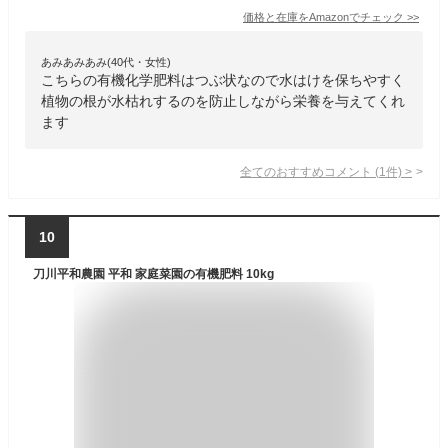
価格と在庫を
Amazon
でチェック
>>
あみあみあみ(40代・女性)
こちらの有機化学肥料はつぶ状なので水はけを保ちやすく
植物の根が水枯れするのを防止しながら栄養を与えてくれ
ます
全てのおすすめコメント
(
1
件)
>
10
刀川平和農園 平和 家庭菜園の有機肥料 10kg