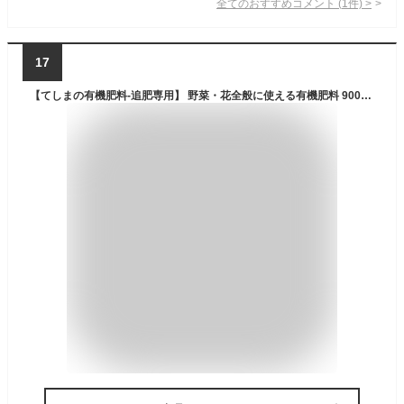
全てのおすすめコメント
(
1
件)
>
17
【てしまの有機肥料-追肥専用】 野菜・花全般に使える有機肥料 900g ※代引き不可 元肥に 緩効性チッ素 苦土入り トマト ナス ピーマン スイカ メロン キュウリ ゴーヤ トウガラシ ブロッコリー キャベツ カリフラワー