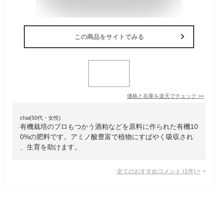
この商品をサイトでみる
価格と在庫を
楽天
でチェック
>>
chai(50代・女性)
有機栽培のプロもつかう酒粕などを原料に作られた有機10
0%の肥料です。アミノ酸豊富で植物にすばやく吸収され
、生育を助けます。
全てのおすすめコメント
(
1
件)
>