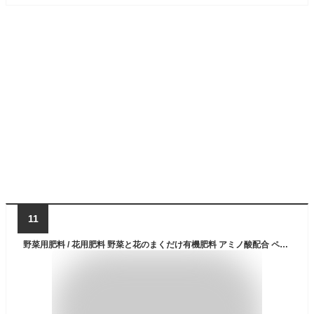
11
野菜用肥料 / 花用肥料 野菜と花のまくだけ有機肥料 アミノ酸配合 ペレットタイプ 500グラム 自然応用化学 有機 粒状肥料 緩効性肥料 粒 簡単 手軽