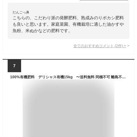
だんごっ鼻
こちらの、こだわり派の発酵肥料、熟成みのりボカシ肥料
も良いと思います。家庭菜園、有機栽培に適した油かすや
魚粉、米ぬかなどの肥料です。
全てのおすすめコメント
(
2
件)
>
7
100%有機肥料 デリシャス有機15kg 〜送料無料 同梱不可 離島不可 花 野菜 果樹 花木 ペレット肥料