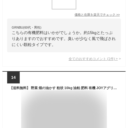
価格と在庫を
楽天
でチェック
>>
GRNBU(60代・男性)
こちらの有機肥料はいかがでしょうか。約15kgとたっぷ
りありますのでおすすめです。臭いが少なく風で飛ばされ
にくい顆粒タイプです。
全てのおすすめコメント
(
1
件)
>
14
【送料無料】 野菜 畑の油かす 粒状 10kg 油粕 肥料 有機 JOYアグリスN:4.8 P:2.5 K:2.5