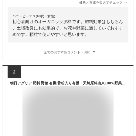
価格と在庫を
楽天
でチェック
>>
ハニービーナス(60代・女性)
初心者向けのオーガニック肥料です。肥料効果はもちろん
、土壌改良にも効果的で、お花や野菜に適していておすす
めです。顆粒で使いやすいと思います。
全てのおすすめコメント（3件）
2
朝日アグリア 肥料 野菜 有機 骨粉入り有機・天然原料由来100%野菜の肥料 5kg 化学肥料不使用のあやゆる野菜に使える肥料