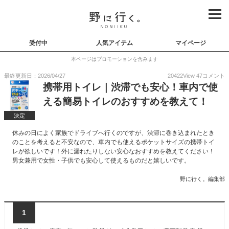
受付中
人気アイテム
マイページ
本ページはプロモーションを含みます
最終更新日：2026/04/27
20422
View
47
コメント
携帯用トイレ｜渋滞でも安心！車内で使
える簡易トイレのおすすめを教えて！
決定
休みの日によく家族でドライブへ行くのですが、渋滞に巻き込まれたとき
のことを考えると不安なので、車内でも使えるポケットサイズの携帯トイ
レが欲しいです！外に漏れたりしない安心なおすすめを教えてください！
男女兼用で女性・子供でも安心して使えるものだと嬉しいです。
野に行く。編集部
1