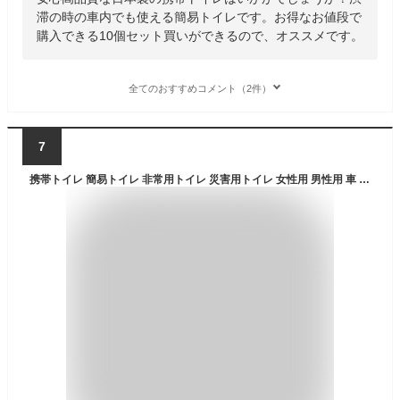
滞の時の車内でも使える簡易トイレです。お得なお値段で
購入できる10個セット買いができるので、オススメです。
全てのおすすめコメント（2件）
7
携帯トイレ 簡易トイレ 非常用トイレ 災害用トイレ 女性用 男性用 車 登山 片手で秒速トイレ 3個セット 男女兼用 大便 小便 日本製 抗菌 消臭 防災 防災セット 防災グッズ 避難 災害 コンパクト 便利 凝固剤 長期保存