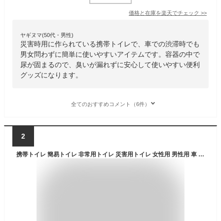
価格と在庫を
楽天
でチェック
>>
ヤギヌマ(50代・男性)
災害時用に作られている携帯トイレで、車での渋滞時でも
男女問わずに簡単に使いやすいアイテムです。容器の中で
尿が固まるので、臭いが漏れずに安心して使いやすい便利
グッズになります。
全てのおすすめコメント（6件）
2
携帯トイレ 簡易トイレ 非常用トイレ 災害用トイレ 女性用 男性用 車 登山 片手で秒速トイレ 男女兼用 5個セット 大便 小便 日本製 抗菌 消臭 防災 防災セット 防災グッズ 避難 災害 コンパクト 便利 凝固剤 長期保存