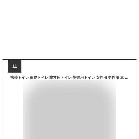
11
携帯トイレ 簡易トイレ 非常用トイレ 災害用トイレ 女性用 男性用 車 登山 片手で秒速トイレ 10個セット 男女兼用 大便 小便 日本製 防災 防災セット 防災グッズ 避難 災害 コンパクト