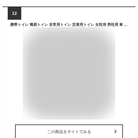
12
携帯トイレ 簡易トイレ 非常用トイレ 災害用トイレ 女性用 男性用 車 登山 片手で秒速トイレ 3個セット 男女兼用 大便 小便 日本製 抗菌 消臭 防災 防災セット 防災グッズ 避難 災害 コンパクト
この商品をサイトでみる