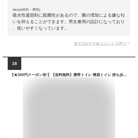
nkzw(60代・男性)
吸水性凝固剤に殺菌性があるので、菌の増加による嫌な匂
いを抑えることができます。男女兼用の設計になっており
、使いやすくなっています。
全てのおすすめコメント
(
1
件)
>
18
【★300円クーポン有!】【送料無料】携帯トイレ 簡易トイレ 持ち歩くトイレ ミニセル≪10個≫ 非常用トイレ ワンタッチ 簡易トイレキット 日本製 持ち運び 備蓄 防災グッズ 災害 震災 車 渋滞 防災 停電 断水 登山 アウトドア コンパクト 凝固剤 脱臭剤 セルレットR