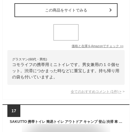
この商品をサイトでみる
価格と在庫を
Amazon
でチェック
>>
グラスマン(60代・男性)
コモライフの携帯用ミニトイレです。男女兼用の１０個セ
ット。渋滞につかまった時などに重宝します。持ち帰り用
の袋も付いていますよ。
全てのおすすめコメント
(
1
件)
>
17
SAKUTTO 携帯トイレ 簡易トイレ アウトドア キャンプ 登山 渋滞 車 10個セット