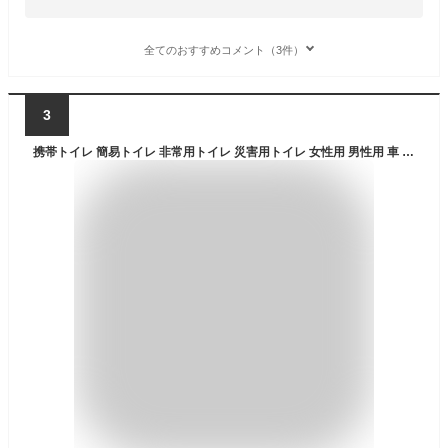
全てのおすすめコメント（3件）
3
携帯トイレ 簡易トイレ 非常用トイレ 災害用トイレ 女性用 男性用 車 登山 片手で秒速トイレ 男女兼用 5個セット 大便 小便 日本製 抗菌 消臭 防災 防災セット 防災グッズ 避難 災害 コンパクト