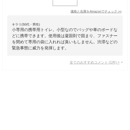
価格と在庫を
Amazon
でチェック
>>
キラリ(50代・男性)
小専用の携帯用トイレ。小型なのでバッグや車のボードな
どに携帯できます。使用後は凝固剤で固まり、ファスナー
を閉めて専用の袋に入れれば臭いもしません。渋滞などの
緊急事態に威力を発揮します。
全てのおすすめコメント
(
1
件)
>