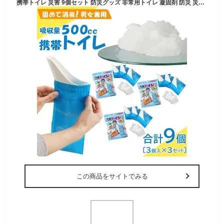
携帯トイレ 災害 9個セット 防災グッズ 非常用トイレ 凝固剤 防災 災害対策 渋滞 渋滞時 登山 山登り ドライブ 消臭 大人 子供 男性 女性用 小便 緊急用トイレ 屋外 車 トイレ 地震 非常 使い捨てトイレ 災害用トイレ ETC001276
この商品をサイトでみる