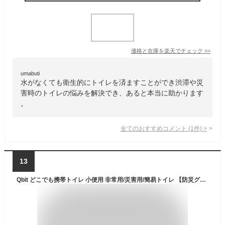
価格と在庫を
楽天
でチェック
>>
umabuti
水がなくても衛生的にトイレを済ますことができ渋滞や災
害時のトイレの悩みを解決でき、あると本当に助かります
。
全てのおすすめコメント
(
1
件)
>
13
Qbit どこでも携帯トイレ 小便用 非常用/災害用/簡易トイレ 【防災グッズ大賞2023 大賞ブランド】 選べる形 エチケット袋 車 渋滞 登山 防災グッズ 廃棄袋付 男女兼用 (受け口付 Mサイズ 6回分)