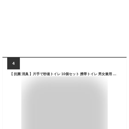
4
【 抗菌 消臭 】片手で秒速トイレ 10個セット 携帯トイレ 男女兼用 大便 小便 利用可能 防災グッズ 日本製