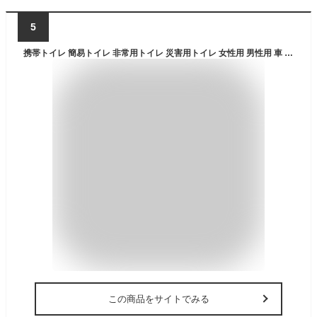
5
携帯トイレ 簡易トイレ 非常用トイレ 災害用トイレ 女性用 男性用 車 登山 片手で秒速トイレ 10個セット 男女兼用 大便 小便 日本製 防災 防災セット 防災グッズ 避難 災害 コンパクト 便利 消臭 抗菌 凝固剤 長期保存
この商品をサイトでみる