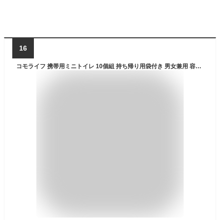
16
コモライフ 携帯用ミニトイレ 10個組 持ち帰り用袋付き 男女兼用 容量600cc 凝固剤入 防災 アウトドア 渋滞 ドライブ レジャー ソフトな受け口 ジッパー付きでにおい漏れ防止 車 災害 簡易トイレ 非常用トイレ ブルー サイズ/約29.7×13.5×厚0.4cm