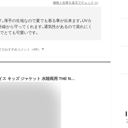
価格と在庫を
楽天
でチェック
>>
｡薄手の生地なので夏でも着る事が出来ます｡UVカ
外線から守ってくれます｡通気性があるので蒸れにく
でとても可愛いです｡
てのおすすめコメント（4件）
送料無料 ノースフェイス キッズ ジャケット 水陸両用 THE NORTH FACE サンシェード フルジップ アウター 120-150cm 子供服 耐塩素 紫外線・日焼け対策 アウトドアウェア ウェア キャンプ 水遊び プール 海 子ども 男の子 女の子 こども ブランド アパレル/NTJ12340