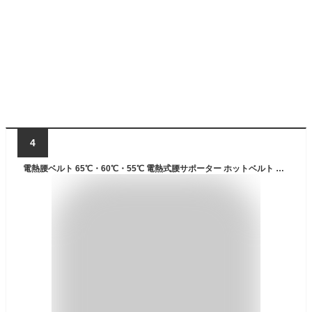
4
電熱腰ベルト 65℃・60℃・55℃ 電熱式腰サポーター ホットベルト 遠赤外線加熱 腹巻き 腰用 サポーター ウエストサポート 自宅用＆オフィス用 月経 背中 お腹 腰 65℃過熱保護 オートオフ機能