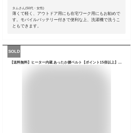
タムさん(50代・女性)
薄くて軽く、アウトドア用にも在宅ワーク用にもお勧めで
す。モバイルバッテリー付きで便利な上、洗濯機で洗うこ
ともできます。
SOLD
【送料無料】ヒーター内蔵 あったか腰ベルト【ポイント15倍以上】巻くだけで腰まわりがポカポカ♪ 腰ベルト お腹 腰 温め あったか グッズ あったか usb オフィス 腰 温かい あったかい あったかグッズ 防寒グッズ 防寒 防災 寒さ対策 部屋 寒さ グッズ 冷え 暖房 暖房器具