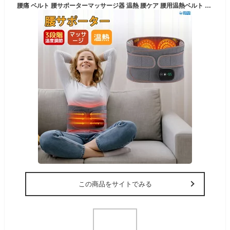
腰痛 ベルト 腰サポーターマッサージ器 温熱 腰ケア 腰用温熱ベルト 3段階温度調整 お腹 温熱治療器 温め帯 家庭用 温熱マット 腰 お腹用 温熱 シート 温熱パッド 温熱 ヒーター 腹巻 あっためたい 温か ポカポカ 生理痛 腰痛 解消グッズ 対策
この商品をサイトでみる