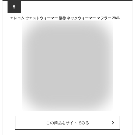
5
エレコム ウエストウォーマー 腹巻 ネックウォーマー マフラー 2WAY 電熱 USB給電式 100×13cm 3段階温度調整 最大約45℃ 温めタイマー機能付 グレージュ HCW-BA02BE
この商品をサイトでみる