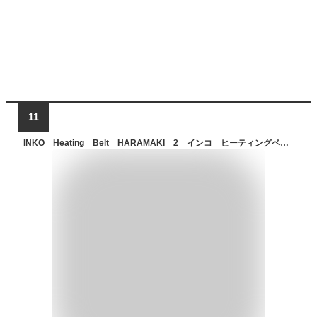
11
INKO Heating Belt HARAMAKI 2 インコ ヒーティングベルト ハラマキ2 人工スエード（ROA）【送料無料】【海外×】【あす楽】【s18】