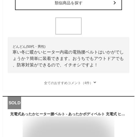
類似商品を探す
どんどん(50代・男性)
寒い冬に暖かいヒーター内蔵の電熱腰ベルトはいかがでし
ょうか？簡単に装着できます。おうちでもアウトドアでも
、防寒対策ができるので、イチオシですよ！
全てのおすすめコメント（4件）
SOLD
充電式あったかヒーター腰ベルト - あったかボディベルト 充電式 ヒーター 付き 電気ヒーター 内臓 電気 ボディベルト 腰 防寒 暖め あったか 腹巻 冬 暖房 電熱 遠赤外線 ギフト プレゼント 母の日 敬老の日 クマガイ SUNART SHW-01