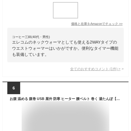
価格と在庫を
Amazon
でチェック
>>
コーヒー三杯(40代・男性)
エレコムのネックウォーマとしても使える2WAYタイプの
ウエストウォーマーはいかがですか。便利なタイマー機能
も装備しています。
全てのおすすめコメント
(
1
件)
>
6
お腹 温める 腹巻 USB 屋外 防寒 ヒーター 腰ベルト 巻く 湯たんぽ【ヒーター内蔵 あったか腰ベルト】冷え性グッズ 防寒着 デスクワーク 腰痛 冷え 対策 家事 オフィス 寒さ対策 初詣 便利 グッズ 腰 ウォーマー 血行改善 生理痛 緩和 冷え取り 冬 あったかグッズ プレゼント