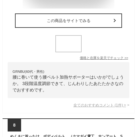
この商品をサイトでみる
価格と在庫を
楽天
でチェック
>>
GRNBU(60代・男性)
腰に巻いて使う腰ベルト加熱サポーターはいかがでしょう
か。 3段階温度調節できて、じんわりしたあたたかさなの
でおすすめです。
全てのおすすめコメント
(
1
件)
>
8
ぬくさに首ったけ ボディベルト （クマガイ電工 サンアート SUNART) 【ヒーター内蔵 ベルト】【あったか家電】【送料無料】【代引料無料】【smtb-k】【ky】