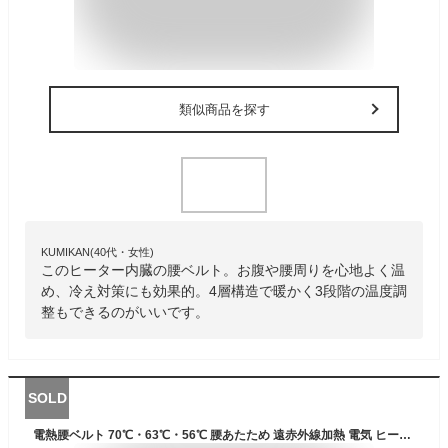
類似商品を探す
KUMIKAN(40代・女性)
このヒーター内臓の腰ベルト。お腹や腰周りを心地よく温
め、冷え対策にも効果的。4層構造で暖かく3段階の温度調
整もできるのがいいです。
SOLD
電熱腰ベルト 70℃・63℃・56℃ 腰あたため 遠赤外線加熱 電気 ヒーター パッド 腹巻き 腰用 サポーター 自宅 オフィス 車 マジックテープ S/L/2XL ブラック