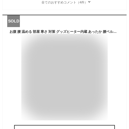
全てのおすすめコメント（4件）
SOLD
お腹 腰 温める 部屋 寒さ 対策 グッズヒーター内蔵 あったか 腰ベルト お腹まわり 暖かい USB 冷え性 冷え対策 オフィス お家 あったかグッズ 冬物 家庭 モバイルバッテリーポケット付き 【328434】