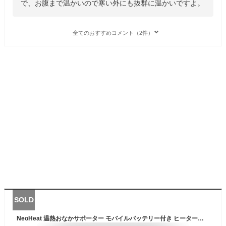
で、お腹まで温かいので寒い外にも抜群に温かいですよ。
全てのおすすめコメント（2件）
SOLD
NeoHeat 温熱おなかサポーター モバイルバッテリー付き ヒーター内蔵 生理痛 冷え 腰 ベルト 発熱 洋服の下に 温める 洗濯機 OK ヒーター 在宅ワーク 防寒