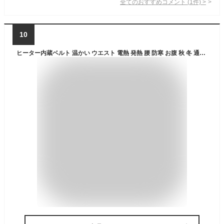
全てのおすすめコメント
(
1
件)
>
10
ヒーター内蔵ベルト 温かい ウエスト 電熱 発熱 腰 防寒 お腹 秋 冬 通勤 ぽかぽか 男女兼用 3段階調整 あったか ny352