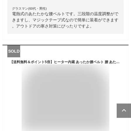
グラスマン(60代・男性)
電熱式のあたたかな腰ベルトです。三段階の温度調整がで
きますし、マジックテープ式なので簡単に装着ができます
。アウトドアの寒さ対策にぴったりですよ。
SOLD
【送料無料＆ポイント5倍】ヒーター内蔵 あったか腰ベルト 腰 あたため 腰 温める グッズ 電気 お腹 腰ベルト 腹巻 暖かい 腰用 腰 ベルト あったか ぽかぽか お腹まわり 冬 寒さ対策 冷え対策 PC モバイルバッテリー USB ポケット オフィス 腹巻き はらまき ウォーマー 起毛