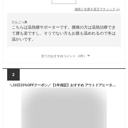
価格と在庫を
楽天
でチェック
>>
だんごっ鼻
こちらは温熱腰サポーターです。腰痛の方は温熱治療でき
て腰も楽ですし、そうでない方もお腹も温めれるので冬は
温かいです。
全てのおすすめコメント（4件）
2
＼10日15%OFFクーポン／【1年保証】おすすめ アウトドアヒーターベルト ヒーター付き ベルト ヒーター内蔵ベルト あったか 電熱 腰巻 腹巻 はら巻き インナー ベルト 温かい ウエスト 電熱 発熱 腰 防寒 お腹 秋 冬 通勤 ぽかぽか 男女兼用 3段階調整 USB電源 ny352