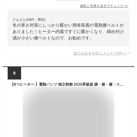
価格と在庫を
楽天
でチェック
>>
どんどん(50代・男性)
冬の寒さ対策にしっかり暖かい簡単装着の電熱腰ベルトが
ありました！ヒーター内蔵ですぐに暖かくなり、締め付け
感が小さい腰ベルトなので、お勧めです。
全てのおすすめコメント
(
1
件)
>
9
【8つヒーター 】電熱パンツ 独立制御 2020昇級版 腰・腹・膝・スネ同暖 前後独立温度設定 3段温度調整 USB式給電 急速発熱 電熱弾力ズボン 防寒着 水洗い可能 釣り バイク ワークマン スキー 男女兼用 ベルト付き (L, グレー)