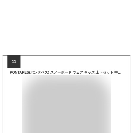
11
PONTAPES(ポンタペス) スノーボード ウェア キッズ 上下セット 中綿多め サイズ調節可能 PONJR-108 PJW17(2LN-5015*M-837) 140サイズ スノーウェア スノボウェア スキーウェア ウエア 子供用 ジュニア 男の子用 女の子用