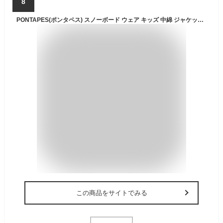
8
PONTAPES(ポンタペス) スノーボード ウェア キッズ 中綿 ジャケット 単品 6サイズ 100-150 耐水圧20,000mm PPJJ-122NW スカイブルー 110サイズ スノーウェア スノボウェア スキーウェア ウエア 子供用 スノボーウェア 20-21 スノボ ウェア スキー ウェア ジャケット 滑雪服
この商品をサイトでみる