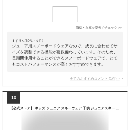
価格と在庫を
楽天
でチェック
>>
すずりん(30代・女性)
ジュニア用スノーボードウェアなので、成長に合わせてサ
イズを調整できる機能が複数備わっています。そのため、
長期間使用することができるスノーボードウェアで、とて
もコストパフォーマンスが高くおすすめできます。
全てのおすすめコメント
(
1
件)
>
13
【公式ストア】 キッズ ジュニア スキーウェア 子供 ジュニアスキー ジュニアスキーウエア スノーウェア スノボウエア スノボーウェア 耐水圧10000mm 男の子 ボーイズ 子供用 小学生 上下セット サイズ調節 人気 おしゃれ 130 140 150 160 ONYONE オンヨネ