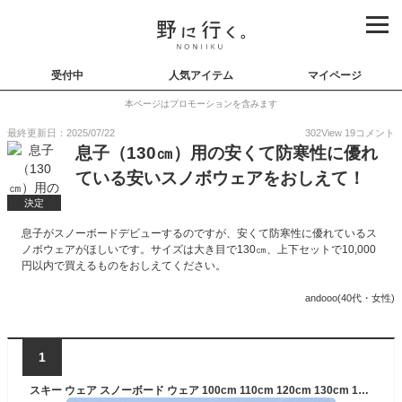
受付中
人気アイテム
マイページ
本ページはプロモーションを含みます
最終更新日：2025/07/22
302
View
19
コメント
息子（130㎝）用の安くて防寒性に優れ
ている安いスノボウェアをおしえて！
決定
息子がスノーボードデビューするのですが、安くて防寒性に優れているス
ノボウェアがほしいです。サイズは大き目で130㎝、上下セットで10,000
円以内で買えるものをおしえてください。
andooo(40代・女性)
1
スキー ウェア スノーボード ウェア 100cm 110cm 120cm 130cm 140cm 150cm キッズ ボードウェア スノボウェア ジュニア スノボ スノボー ウエア スノーウェア 上下セット ジャケット パンツ 激安 子供用 メンズ レディース PJS-110PR