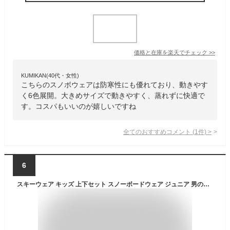
価格と在庫を
楽天
でチェック
>>
KUMIKAN(40代・女性)
こちらのスノボウェアは防寒性にも優れており、動きやす
く6色展開。大きめサイズで動きやすく、蒸れずに快適で
す。コスパもいいのが嬉しいですね
全てのおすすめコメント
(
1
件)
>
6
スキーウェア キッズ 上下セット スノーボードウェア ジュニア 男の子女の子 子供 子ども こども 120 130 140 150 160 雪遊び スキー ソリ スノーボード スノボ スノボー スノー ウェア ジャケット パンツ 上下 セット 送料無料 新作