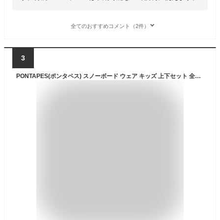
全てのおすすめコメント（2件）
3
PONTAPES(ポンタペス) スノーボード ウェア キッズ 上下セット 全18色 100～150サイズ 耐水圧10,000mm サイズ調節可能 PONJR-107PR PJS-15(D-4051*M-780) 100サイズ スノーウェア スノボウェア スキーウェア ウエア 子供用 ジュニア 男の子 女の子