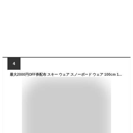
4
最大2000円OFF券配布 スキー ウェア スノーボード ウェア 100cm 110cm 120cm 130cm 140cm 150cm キッズ ボードウェア スノボウェア ジュニア スノボ スノボー ウエア スノーウェア 上下セット ジャケット パンツ 激安 子供用 メンズ レディース PJS-107PR