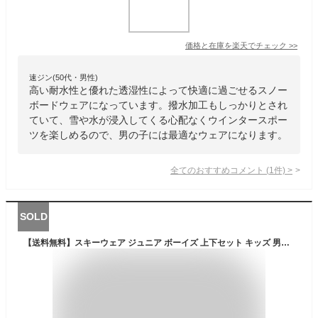
価格と在庫を
楽天
でチェック
>>
速ジン(50代・男性)
高い耐水性と優れた透湿性によって快適に過ごせるスノー
ボードウェアになっています。撥水加工もしっかりとされ
ていて、雪や水が浸入してくる心配なくウインタースポー
ツを楽しめるので、男の子には最適なウェアになります。
全てのおすすめコメント
(
1
件)
>
SOLD
【送料無料】スキーウェア ジュニア ボーイズ 上下セット キッズ 男の子 130 140 150 160 cm 子供用 スキーウエア 撥水 スノーボードウェア 冬 雪遊び 防寒 小学生 小学校 オリジナル BANNNE バンネ BNSJ-301/BNS-89J Snow Fresh Junior Suit スーツ 通学