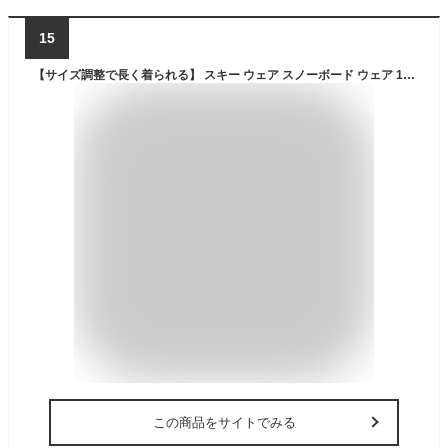
15
【サイズ調整で長く着られる】 スキー ウェア スノーボード ウェア 100cm 110cm 120cm 130cm 140cm 150cm キッズ ジュニア メンズ レディース スノボ スノボー スノボ スノボー スノー ボード ジャケット パンツ ウエア 男の子 女の子 激安 子供用 PJS-109
この商品をサイトでみる