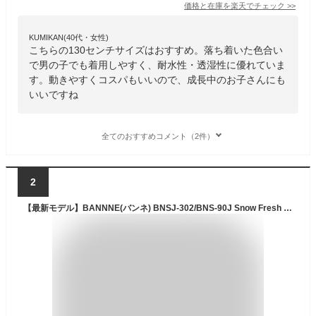
価格と在庫を
楽天
でチェック
>>
KUMIKAN(40代・女性)
こちらの130センチサイズはおすすめ。落ち着いた色合い
で男の子でも着用しやすく、耐水性・透湿性に優れていま
す。動きやすくコスパもいいので、成長中のお子さんにも
いいですね
全てのおすすめコメント（2件）
2
【最新モデル】BANNNE(バンネ) BNSJ-302/BNS-90J Snow Fresh Junior Snow Suits ボーイズ スキーウェア 130 140 150 160 スノーボードウェア 上下セット キッズ ジュニア スノボ スノボー スキー スノーウェア ボードウェア ジャケット パンツ ウェア ウエア 激安 子供用