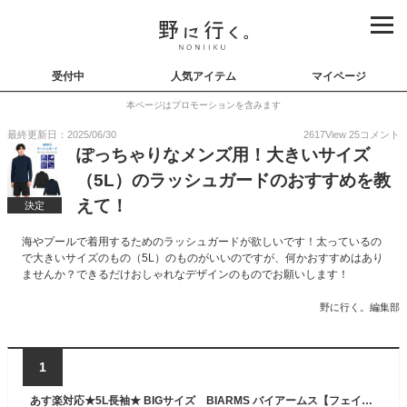
受付中
人気アイテム
マイページ
本ページはプロモーションを含みます
最終更新日：2025/06/30
2617
View
25
コメント
ぽっちゃりなメンズ用！大きいサイズ
（5L）のラッシュガードのおすすめを教
えて！
決定
海やプールで着用するためのラッシュガードが欲しいです！太っているの
で大きいサイズのもの（5L）のものがいいのですが、何かおすすめはあり
ませんか？できるだけおしゃれなデザインのものでお願いします！
野に行く。編集部
1
あす楽対応★5L長袖★ BIGサイズ BIARMS バイアームス【フェイサー】メンズ ラッシュガード長袖UVカット 水着 インナー プール