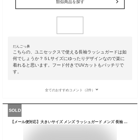
類似商品を探す
だんごっ鼻
こちらの、ユニセックスで使える長袖ラッシュガードは如
何でしょうか？５Lサイズにゆったりデザインなので楽に
着れると思います。フード付きでUVカットもバッチリで
す。
全てのおすすめコメント（2件）
SOLD
【メール便対応】大きいサイズ メンズ ラッシュガード メンズ 長袖 水着 夏 ブランド 4L 5L 6L 7L XL 2XL 3XL 4XL 5XL ロンt 体系カバー 撥水加工 UVカット b系 ファッション ストリート系