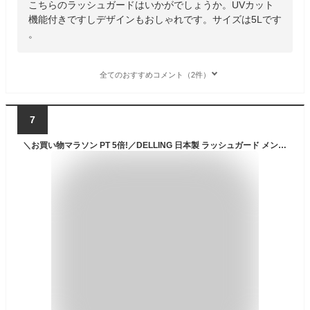
こちらのラッシュガードはいかがでしょうか。UVカット
機能付きですしデザインもおしゃれです。サイズは5Lです
。
全てのおすすめコメント（2件）
7
＼お買い物マラソン PT 5倍!／DELLING 日本製 ラッシュガード メンズ 半袖（大きいサイズ 5L）UVカット 紫外線カット 日焼け防止 Tシャツ ラッシュTシャツ ラッシュ半袖 水着 ウェットスーツ ドライスーツ インナー サーフィン ダイビング 体型カバー 水陸両用