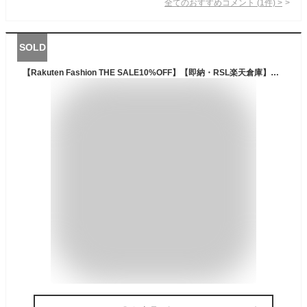
全てのおすすめコメント
(
1
件)
>
SOLD
【Rakuten Fashion THE SALE10%OFF】【即納・RSL楽天倉庫】UVカット パーカー グラデーション UPF40+ 接触冷感 ゆったり 紫外線対策 フード付き M~5L 軽量 冷感パーカー メンズ 体型カバー 長袖 薄手 春夏 大きいサイズ 通気 吸湿速乾 日焼け止め 涼しい ラッシュガード