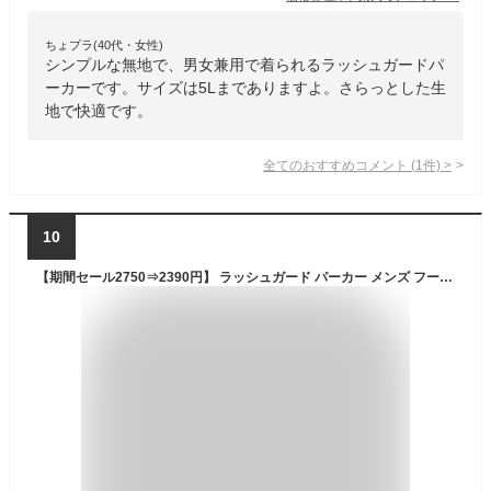
ちょプラ(40代・女性)
シンプルな無地で、男女兼用で着られるラッシュガードパ
ーカーです。サイズは5Lまでありますよ。さらっとした生
地で快適です。
全てのおすすめコメント
(
1
件)
>
10
【期間セール2750⇒2390円】 ラッシュガード パーカー メンズ フード 水着 長袖 ジップ 冷感 水陸両用 UVパーカー 大きいサイズ 体型カバー UVカット 黒 おしゃれ S~4XL PONTAPES PR-4200