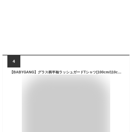
4
【BABYGANG】グラス柄半袖ラッシュガードTシャツ[100cm/110cm/120cm/130cm/140cm/150cm/レディースS/M/L/メンズSS/S/M/L/XL/3L/4L/5L] 男の子 女の子 半袖 ビキニ トランクス 海水パンツ 海パン 水着 無地 めがね サングラス