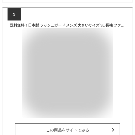
5
送料無料！日本製 ラッシュガード メンズ 大きいサイズ 5L 長袖 ファスナー付き ジップアップ シンプル 無地 ジップ付き ZIP UVカット 紫外線カット 日焼け防止 ラッシュTシャツ スポーツ 体型カバー ランニング ジョギング
この商品をサイトでみる