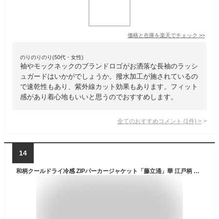
価格と在庫を
楽天
でチェック
>>
のりのりのり(50代・女性)
袖やモックネックのブランドロゴがお洒落な長袖のラッシ
ュガードはいかがでしょうか。撥水加工が施されているの
で速乾性もあり、紫外線カット効果もあります。フィット
感があり着心地もいいと思うのでおすすめします。
全てのおすすめコメント
(
1
件)
>
14
和柄クールドライ冷感 ZIPパーカージャケット「藤立涌」華 江戸柄 長袖 ラッシュガード 送料無料 メンズ レディース 大きいサイズ 手染 京都 最大5L