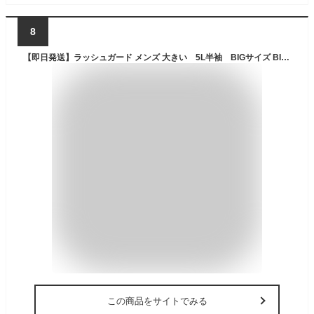
8
【即日発送】ラッシュガード メンズ 大きい 5L半袖 BIGサイズ BIARMS バイアームス 【フェイサー】メンズ ラッシュガード半袖ビッグサイズ キングサイズ仕様 UVカット 水着 プール インナー ●楽天ランキング人気商品●
この商品をサイトでみる