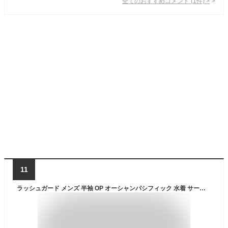
全てのおすすめコメント
(
1
件)
>
11
ラッシュガード メンズ 半袖 OP オーシャンパシフィック 水着 サーフブランド UPF50+ 大きなサイズ 3L 4L 5L XXL XXXL XXXXL【あす楽対応】513482