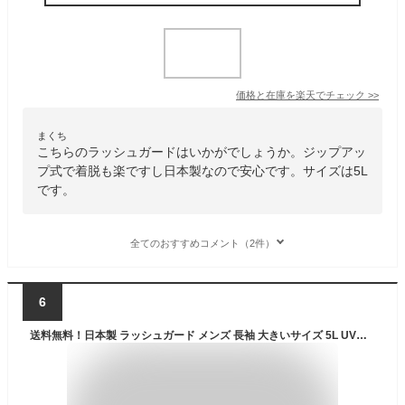
価格と在庫を
楽天
でチェック
>>
まくち
こちらのラッシュガードはいかがでしょうか。ジップアッ
プ式で着脱も楽ですし日本製なので安心です。サイズは5L
です。
全てのおすすめコメント（2件）
6
送料無料！日本製 ラッシュガード メンズ 長袖 大きいサイズ 5L UVカット 紫外線カット 日焼け防止 Tシャツ ラッシュTシャツ ラッシュ半袖 水着 ウェットスーツ ドライスーツ インナー サーフィン ダイビング マリンスポーツ 体型カバー