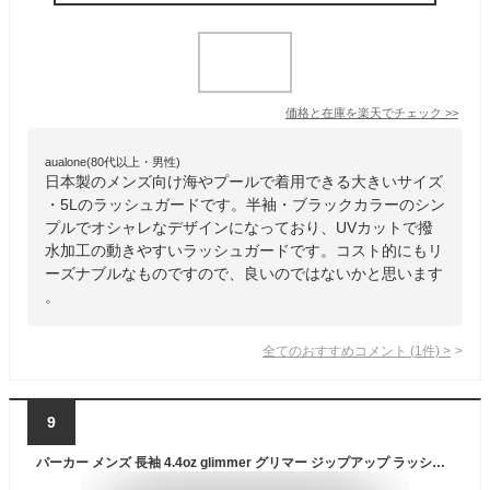
価格と在庫を
楽天
でチェック
>>
aualone(80代以上・男性)
日本製のメンズ向け海やプールで着用できる大きいサイズ
・5Lのラッシュガードです。半袖・ブラックカラーのシン
プルでオシャレなデザインになっており、UVカットで撥
水加工の動きやすいラッシュガードです。コスト的にもリ
ーズナブルなものですので、良いのではないかと思います
。
全てのおすすめコメント
(
1
件)
>
9
パーカー メンズ 長袖 4.4oz glimmer グリマー ジップアップ ラッシュガード 00338-AMZ 送料無料 大きいサイズ ユニセックス 男女兼用 夏 紫外線対策 UV対策 UVカット 日焼け防止 お揃い カップル スポーツ SS S M L LL 3L 4L 5L