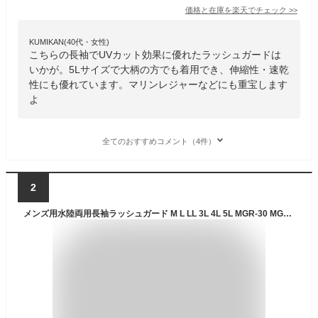
価格と在庫を
楽天
でチェック
>>
KUMIKAN(40代・女性)
こちらの長袖でUVカット効果に優れたラッシュガードは
いかが。5Lサイズで大柄の方でも着用でき、伸縮性・速乾
性にも優れています。マリンレジャーなどにも重宝します
よ
全てのおすすめコメント（4件）
2
メンズ用水陸両用長袖ラッシュガード M L LL 3L 4L 5L MGR-30 MGR-30B 紳士用 男性 無地 シンプル ジッパー ジップアップ ファスナー フルジップ UPF50+ UVカット 紫外線防止 吸水速乾 接触冷感 黒 紺 ブラック ネイビー 大きいサイズあり メール便送料無料