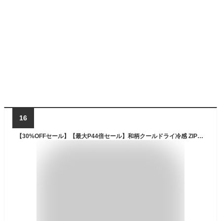
16
【30%OFFセール】【最大P44倍セール】和柄クールドライ冷感 ZIPパーカージャケット「手描き友禅 桜」手描き友禅 華 長袖 ラッシュガード 送料無料 メンズ レディース 大きいサイズ 手染 京都 最大5L