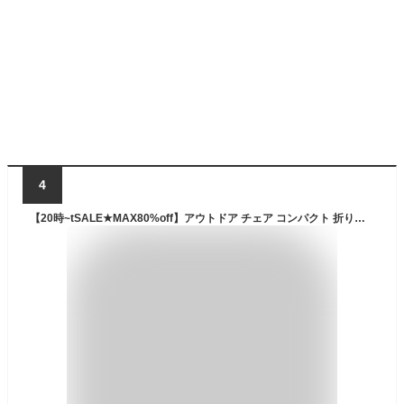
4
【20時~tSALE★MAX80%off】アウトドア チェア コンパクト 折り畳み 椅子 小型 バーベキュー BBQ レジャーチェア ポータブルチェア ローチェア 耐荷重100kg キャンプ 軽量 折りたたみチェア 1人用 収納袋付き 赤 青 オレンジ 父の日 ラッピング可