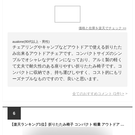
価格と在庫を
楽天
でチェック
>>
aualone(80代以上・男性)
チェアリングやキャンプなどアウトドアで使える折りたた
み出来るアウトドアチェアです。コンパクトサイズのシン
プルでオシャレなデザインになっており、アルミ製の軽く
て丈夫で耐久性のある座りやすい折りたたみ椅子です。コ
ンパクトに収納でき、持ち運びしやすく、コスト的にもリ
ーズナブルなものですので、良いと思います。
全てのおすすめコメント
(
1
件)
>
6
【楽天ランキング1位】折りたたみ椅子 コンパクト 軽量 アウトドア アウトドアチェア 折りたたみチェア ポータブル 折り畳み椅子 イス いす 持ち運び 携帯 アルミ ミニ 軽い 子供 小さい キャンプ スポーツ観戦 室内 運動会 おしゃれ 釣り イベント フェス 収納袋