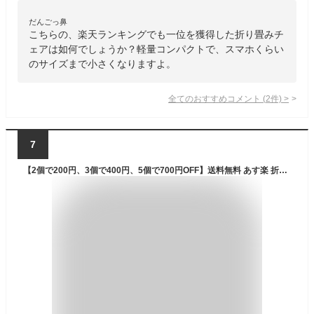
だんごっ鼻
こちらの、楽天ランキングでも一位を獲得した折り畳みチ
ェアは如何でしょうか？軽量コンパクトで、スマホくらい
のサイズまで小さくなりますよ。
全てのおすすめコメント
(
2
件)
>
7
【2個で200円、3個で400円、5個で700円OFF】送料無料 あす楽 折りたたみ椅子 アウトドア コンパクト 軽量 折りたたみチェア 椅子 折りたたみ チェア スツール おしゃれ 携帯 持ち運び ゴルフ観戦 キャンプ 釣り 踏み台 屋外 イベント 運動会 バーベキュー BBQ 旅行 GW 海