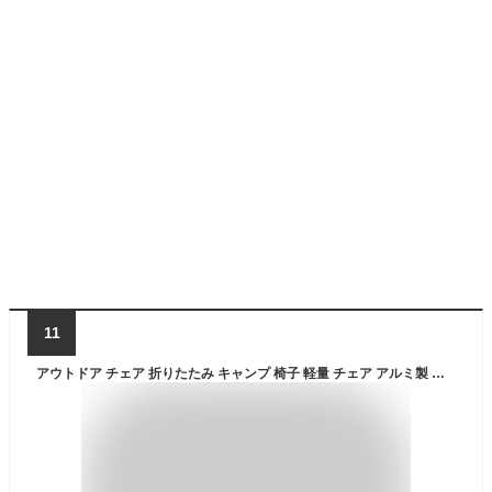
11
アウトドア チェア 折りたたみ キャンプ 椅子 軽量 チェア アルミ製 コンパクト ポータブルチェア 折りたたみチェア キャンプ バーベキュー BBQ お花見 いす ポータブル アウトドアチェア 収納ポーチ付 1年保証 ●[送料無料]