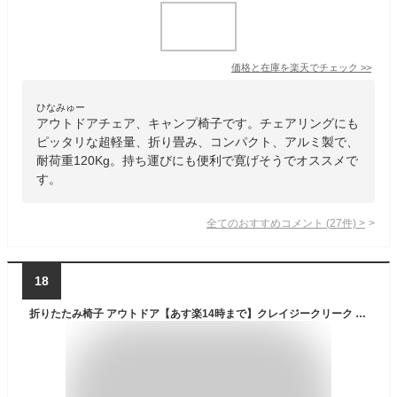
価格と在庫を
楽天
でチェック
>>
ひなみゅー
アウトドアチェア、キャンプ椅子です。チェアリングにも
ピッタリな超軽量、折り畳み、コンパクト、アルミ製で、
耐荷重120Kg。持ち運びにも便利で寛げそうでオススメで
す。
全てのおすすめコメント
(
27
件)
>
18
折りたたみ椅子 アウトドア【あす楽14時まで】クレイジークリーク ザ チェア 2.0 CRAZY CREEK THE CHAIRイス コンパクト 軽量 背もたれ 高い 座いす 座椅子 キャンプ用品 プレゼント 屋外 持ち運び◇レジャー plywood おしゃれ デザイン 雑貨 オシャレ