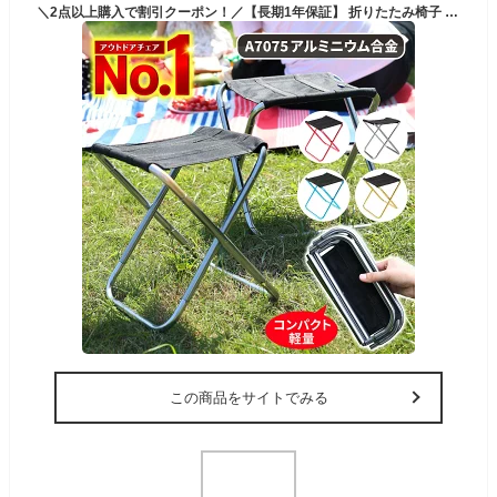
＼2点以上購入で割引クーポン！／【長期1年保証】 折りたたみ椅子 軽量 持ち運び コンパクト アウトドア アウトドアチェア 折りたたみ椅子軽量コンパクト 折り畳み椅子 簡易椅子 折りたたみチェア 携帯椅子 キャンプ 軽い ポータブルチェア アルミ 運動会 ゴルフ観戦
この商品をサイトでみる