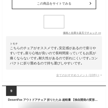
この商品をサイトでみる
価格と在庫を
楽天
でチェック
>>
トモチ
こちらのチェアがオススメです｡安定感があるので座りや
すいです｡座り心地が良いので長時間座っていてもお尻が
痛くならないです｡耐久性があるので折れにくいです｡コン
パクトに折り畳めるので持ち運びしやすいです｡
全てのおすすめコメント
(
10
件)
>
9
DesertFox アウトドアチェア 折りたたみ 超軽量 【独自開発の変形枕/マット】 【ハイバック】 【耐荷重150kg】 コンパクト イス 椅子 収納袋付属 お釣り 登山 携帯便利 キャンプ椅子 0068 (豪華版/ブラウン)