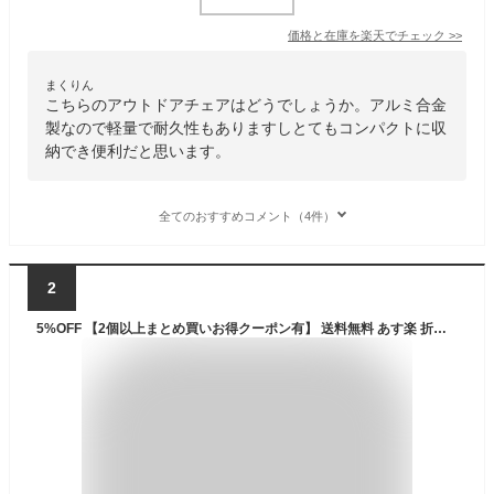
価格と在庫を
楽天
でチェック
>>
まくりん
こちらのアウトドアチェアはどうでしょうか。アルミ合金
製なので軽量で耐久性もありますしとてもコンパクトに収
納でき便利だと思います。
全てのおすすめコメント（4件）
2
5%OFF 【2個以上まとめ買いお得クーポン有】 送料無料 あす楽 折りたたみ椅子 アウトドア 軽量 コンパクト 携帯 高さ調整 折りたたみ いす チェア ポータブル 椅子 野外 フェス 運動会 釣り 遊園地 海 プール 災害 避難 簡単 便利 初期不良交換 8色 折り畳み