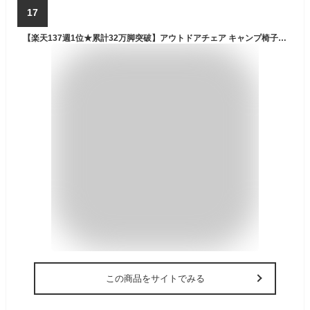
17
【楽天137週1位★累計32万脚突破】アウトドアチェア キャンプ椅子 キャンプチェア ハイバック 軽量 折りたたみ椅子 アウトドア チェア コンパクト キャンプ おしゃれ 椅子 イス チェアー 室内 ソファ代わり / ウルトラライト ハイバックチェア 超軽量 ポンコタンチェア
この商品をサイトでみる