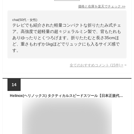
価格と在庫を
楽天
でチェック
>>
chai(50代・女性)
テレビでも紹介された軽量コンパクトな折りたたみ式チェ
ア。高強度で超軽量の超々ジェラルミン製で、背もたれも
ありゆったりとくつろげます。折りたたむと長さ35cmほ
ど、重さもわずか1kgほどでリュックにも入るサイズ感で
す。
全てのおすすめコメント
(
15
件)
>
14
Helinox(ヘリノックス) タクティカルスピードスツール【日本正規代理店】 (Coyote)