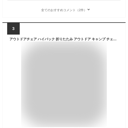
全てのおすすめコメント（2件）
3
アウトドアチェア ハイバック 折りたたみ アウトドア キャンプ チェア 椅子 イス キャンプ用品 アウトドア用品 キャンプ道具 折り畳み椅子 キャンプ用椅子 おしゃれ いす 人気 おりたたみ コンパクト ソロキャンプ バーベキュー 防災 収納袋付き LAD WEATHER ラドウェザー