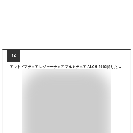
16
アウトドアチェア レジャーチェア アルミチェア ALCH-5662折りたたみチェア 折りたたみ チェア 折り畳みチェア 椅子 イス コンパクト アウトドア アルミ 軽量 キャンプ レジャー バーベキュー チェアリング BBQ タン ブラウン オリーブ【D】