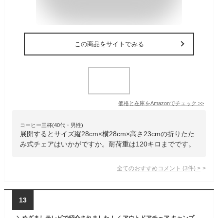
この商品をサイトでみる
価格と在庫を
Amazon
でチェック
>>
コーヒー三杯(40代・男性)
展開するとサイズ縦28cm×横28cm×高さ23cmの折りたた
み式チェアはいかがですか。耐荷重は120キロまでです。
全てのおすすめコメント
(
3
件)
>
13
＼めざましテレビで紹介されました！／ アウトドアチェア キャンプ椅子 キャンプチェア 軽量 折りたたみ椅子 アウトドア チェア コンパクト アルミ キャンプ 運動会 椅子 イス キャンプ椅子 携帯 送料無料 超軽量 YMBSTORE ハンモック オシャレ ロータイプ チェアリング