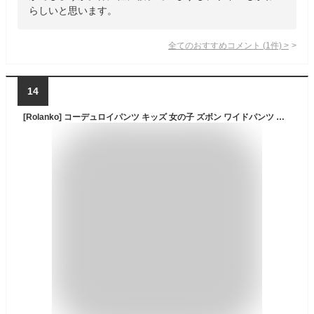
らしいと思います。
全てのおすすめコメント
(
1
件)
>
14
[Rolanko] コーデュロイパンツ キッズ 女の子 ズボン ワイドパンツ カジュアルパンツ 厚手 ゆったり 無地 暖かい 秋冬 ピンク 140