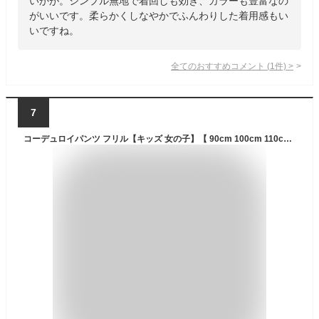
いかが。シンプル無地で着回しも効き、カラーも豊富なの
がいいです。柔らかくしなやかでふんわりした着用感もい
いですね。
全てのおすすめコメント
(
1
件)
>
7
コーデュロイパンツ フリル【キッズ 女の子】【 90cm 100cm 110cm 120cm 】ピンク nicorito ニコリト【 233611102 】【ロングパンツ 長ズボン ボトムス 子供 子供服 秋冬】【メール便対象】