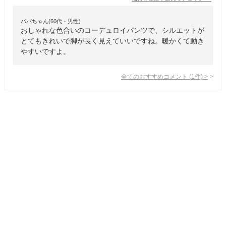
パパちゃん(60代・男性)
おしゃれな色合いのコーデュロイパンツで、シルエットが
とてもきれいで脚が長く見えていいですね。暖かくて動き
やすいですよ。
全てのおすすめコメント
(
1
件)
>