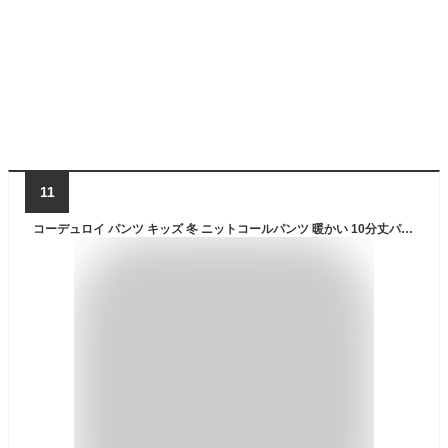
11
コーデュロイ パンツ キッズ 冬 ニットコールパンツ 暖かい 10分丈パンツ おしゃれ 女の子 子供 こども こども服 無地 男の子 男児 キッズ ボトムス パンツ 100cm 110cm 120cm 130cm 140cm アンパサンド Ampersand L420033