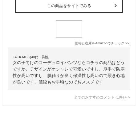
この商品をサイトでみる
価格と在庫を
Amazon
でチェック
>>
JACKJACK(40代・男性)
女の子向けのコーデュロイパンツならコチラの商品はどう
ですか、デザインがオシャレで可愛いですし、厚手で防寒
性が高いですし、肌触りが良く保温性も高いので履き心地
が良いです、値段もお手頃なのでおススメです
全てのおすすめコメント
(
1
件)
>