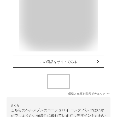
この商品をサイトでみる
価格と在庫を
楽天
でチェック
>>
まくち
こちらのベルメゾンのコーデュロイ ロング パンツはいか
がでしょうか。保温性に優れていますしデザインもかわい