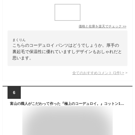
価格と在庫を
楽天
でチェック
>>
まくりん
こちらのコーデュロイ パンツはどうでしょうか。厚手の
裏起毛で保温性に優れていますしデザインもおしゃれだと
思います。
全てのおすすめコメント
(
1
件)
>
6
富山の職人がこだわって作った『極上のコーデュロイ。』コットン100％16ウェールコーデュロイ≪8カラー≫生地幅：約100cm無地/女の子/男の子/キッズ/ベビー/大人服/ワンピース/ブラウス/スカート/パンツ/綿/生地/ハンドメイド/小物/