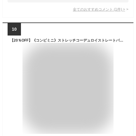
全てのおすすめコメント
(
1
件)
>
10
【20％OFF】《コンビミニ》ストレッチコーデュロイストレートパンツ（りんご） : 女の子 80cm 90cm 100cm 110cm 120cm | ベビー 秋冬 秋服 冬服 子ども服 子供服 ズボン ボトムス 長ズボン ロングパンツ 裏起毛 ストレッチパンツ 赤ちゃん服 おしゃれ キッズ パンツ