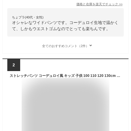
価格と在庫を
楽天
でチェック
>>
ちょプラ(40代・女性)
オシャレなワイドパンツです。コーデュロイ生地で温かく
て、しかもウエストゴムなのでとっても楽ちんです。
全てのおすすめコメント（2件）
2
ストレッチパンツ コーデュロイ風 キッズ 子供 100 110 120 130cm レギンス スパッツ ダンスパンツ ストレッチ パンツ 韓国子供服 男の子 女の子