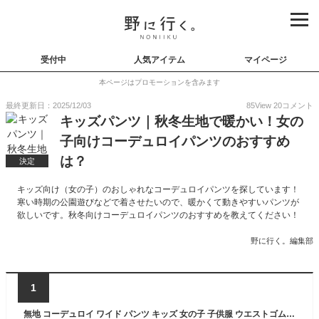
受付中
人気アイテム
マイページ
本ページはプロモーションを含みます
最終更新日：2025/12/03
85
View
20
コメント
キッズパンツ｜秋冬生地で暖かい！女の
子向けコーデュロイパンツのおすすめ
は？
決定
キッズ向け（女の子）のおしゃれなコーデュロイパンツを探しています！
寒い時期の公園遊びなどで着させたいので、暖かくて動きやすいパンツが
欲しいです。秋冬向けコーデュロイパンツのおすすめを教えてください！
野に行く。編集部
1
無地 コーデュロイ ワイド パンツ キッズ 女の子 子供服 ウエストゴム ジュニア ボトムス 小学生 中学生 幼稚園 ガールズ 子供 服 おしゃれ かっこいい 可愛い 流行 プチプラ ファッション 春 秋 冬 子ども服 ダンス 韓国子供服 110cm 120cm 130cm 140cm 150cm 160cm