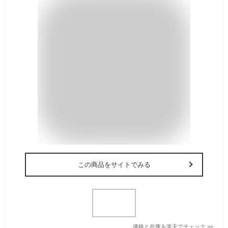
この商品をサイトでみる
価格と在庫を
楽天
でチェック
>>