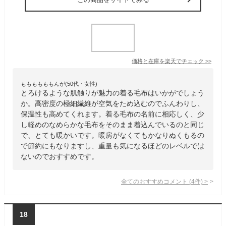
価格と在庫を
楽天
でチェック
>>
ももももももんが(50代・女性)
とろけるような肌触りが魅力の着る毛布はいかがでしょう
か。高密度の極細繊維が空気をため込むのでふんわりし、
保温性も高めてくれます。着る毛布の名前に相応しく、少
し軽めのなめらかな毛布をそのまま着込んでいるのと同じ
で、とても暖かいです。暖房がなくてもかなりぬくもるの
で節約にもなりますし、重量も気になるほどのレベルでは
ないのでおすすめです。
全てのおすすめコメント
(
4
件)
>
18