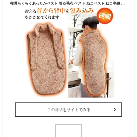
極暖らくらくあったかベスト 着る毛布 ベスト ねこベスト ねこ半纏 防寒着 冷え性 毛布 着る 暖かい あたたかい 子供 防災 グッズ アイテム 冷え 対策 寒さ対策 デスクワーク テレワーク あったかグッズ 前あき 冷えとり 首 背中 腰
この商品をサイトでみる