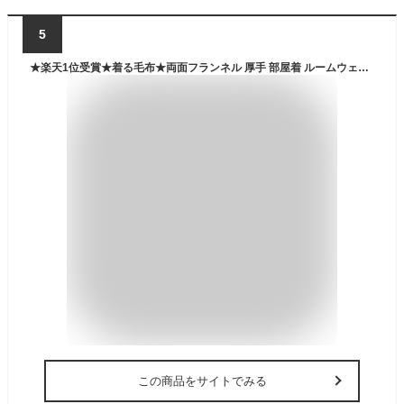
5
★楽天1位受賞★着る毛布★両面フランネル 厚手 部屋着 ルームウェア ふわふわ 男女 レディース メンズ あったか 着るブランケット お風呂上り もこもこ かわいい シンプル 寒さ対策無地 柔らか フリーサイズ 秋冬用 ポケット ギフト
この商品をサイトでみる