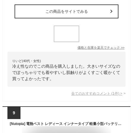
この商品をサイトでみる
価格と在庫を
楽天
でチェック
>>
りいど(40代・女性)
冷え性なのでこの商品を購入しました。大きいサイズなの
でぽっちゃりでも着やすいし肌触りがよくすごく暖かくて
買ってよかったです。
全てのおすすめコメント
(
1
件)
>
9
[Nutopia] 電熱ベスト レディース インナータイプ 軽量小型バッテリー付き ヒーターベスト PSE承認 10000mAh バッテリー 薄型ヒーターシート 加熱ベスト 国内メーカー 3段階温度調整 ポケッタブル 電熱ウェア 軽量 洗濯機で洗える 通勤 散歩 ゴルフ 防寒対策 SUGUHEAT (ジャケット/ネイビー/M)