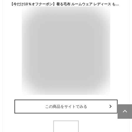
【今だけ10％オフクーポン】着る毛布 ルームウェア レディース もこもこ モコモコ かわいい 可愛い おしゃれ 着るブランケット フード付き 部屋着 パジャマ マタニティ ナイトウェア ロング 秋冬 あったかグッズ 暖かい 新生活 送料無料 MYHOME
この商品をサイトでみる