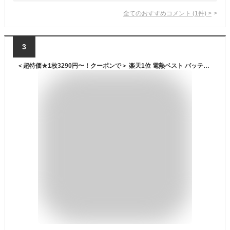
全てのおすすめコメント
(
1
件)
>
3
＜超特価★1枚3290円〜！クーポンで＞ 楽天1位 電熱ベスト バッテリー ヒーターベスト 21箇所発熱 3段階調温 発熱ベスト 電熱ベスト レディース 薄手 防寒ベスト 防寒着 作業用 電熱インナー 洗える USB給電 速暖 防寒対策 ポカポカ 日本製 繊維ヒーター ギフト 送無