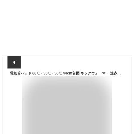
4
電気首パッド 60℃・55℃・50℃ 44cm首囲 ネックウォーマー 遠赤外線加熱 電熱 首かけ 首当て ネック ヒーター 加熱パッド 暖房器具 在宅勤務 勉強用 丸洗いOK 過熱保護 男女兼用 フリーサイズ