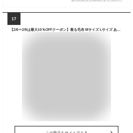
17
【2/6〜2/9は最大10％OFFクーポン】着る毛布 Mサイズ Lサイズ あったか マイクロファイバー とろけるタッチの着る毛布 レディース メンズ 男女兼用 ポケット付 フード付 冬用 秋 冬 暖か 暖かい おしゃれ ルームウェア ルームウエア パジャマ 部屋着
この商品をサイトでみる