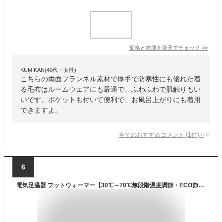
価格と在庫を
楽天
でチェック
>>
KUMIKAN(40代・女性)
こちらの両面フランネル素材で厚手で防寒性にも優れた着
る毛布はルームウェアにも最適で、ふわふわで肌触りもい
いです。ポケットも付いて便利で、お風呂上がりにも着用
できますよ。
全てのおすすめコメント
(
1
件)
>
6
電気足温器 フットウォーマー【30℃～70℃無段階温度調節・ECO節電・両面加熱】足入れタイプ ホットマット 一人用 電気マット ホットカーペット ミニ 足元ヒーター 暖房 フットヒーター 省エネ 切タイマー付き 冷風侵入防止 過熱防止 42cm*42cm 丸洗い可 足温め あったかグッズ 冷え症対策 男女兼用 デスク下