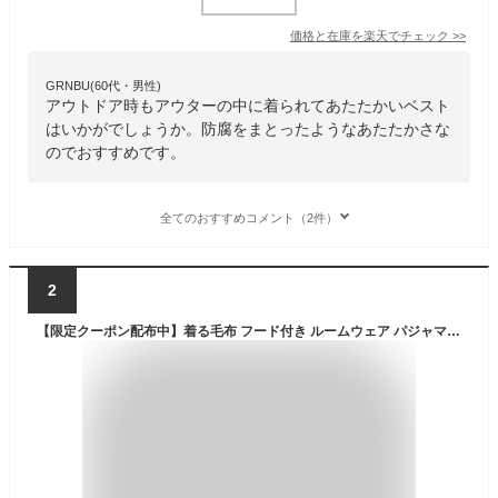
価格と在庫を
楽天
でチェック
>>
GRNBU(60代・男性)
アウトドア時もアウターの中に着られてあたたかいベスト
はいかがでしょうか。防腐をまとったようなあたたかさな
のでおすすめです。
全てのおすすめコメント（2件）
2
【限定クーポン配布中】着る毛布 フード付き ルームウェア パジャマ 部屋着 フリーサイズ 静電気防止 洗える ロング メンズ レディース ナイトウェア ガウン かわいい ブランケット 着るブランケット ナイトガウン 毛布 防寒着 丸洗い 洗濯 もこもこ