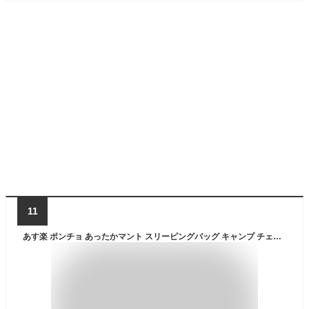
11
あす楽 ポンチョ あったかマント スリーピングバッグ キャンプ チェアリング ベランピング 防災 ソロキャンプ 防水 寝袋 ケープ 着る寝袋 帽子付き MC-ODSB01