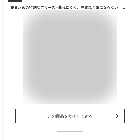
寝るための特別なフリース♪ 蒸れにくく、静電気も気にならない！ パジャマ屋 IZUMM フリース 【 スタンダード中厚 】 冬用 前開き あったか パジャマ レディース 冬 暖かい 秋 秋冬 長袖 部屋着 高級 あったかグッズ プレゼント 誕生日 母 母親 女性 40代 50代 60代
この商品をサイトでみる