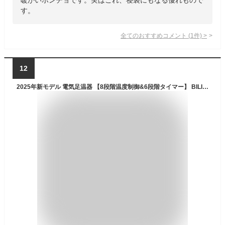
す。
全てのおすすめコメント
(
1
件)
>
12
2025年新モデル 電気足温器 【8段階温度制御&6段階タイマー】 BILIWAL フットウォーマー 速暖 柔らかフランネル 通気 抗菌 防臭 軽量 過熱保護 丸洗い可 省エネ 収納簡単 足元ヒーター ホットマット 足元 あったかグッズ 冷え症対策 42cm*42cm