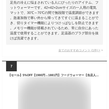
足先の冷えに悩まされている人にぴったりのアイテム、フ
ットウォーマーです。42×42×2cmサイズの一人用の電気
マットで、30℃～70℃の間で無段階で温度調節ができます
。急速加熱で寒い外から帰ってきてすぐに温まることがで
き、切りタイマー機能によりつけっぱなしを防止できます
。メモリー機能が搭載されているため、常に自分にあった
温度で使用することができます。足温器のプラグ部分を抜
けば洗濯できます。
全てのおすすめコメント
(
1
件)
>
7
【セール】5%OFF【1980円→1881円】フードウォーマー【当店人気No.2アイテム！】バラクラバ フード付きネックウォーマー ふわふわ 厚手 防寒 秋冬 冬用 暖かい フリース ボア 耳当て フェイスカバー マフラー スヌード スノーボード スノボ スキー アウトドア キャンプ