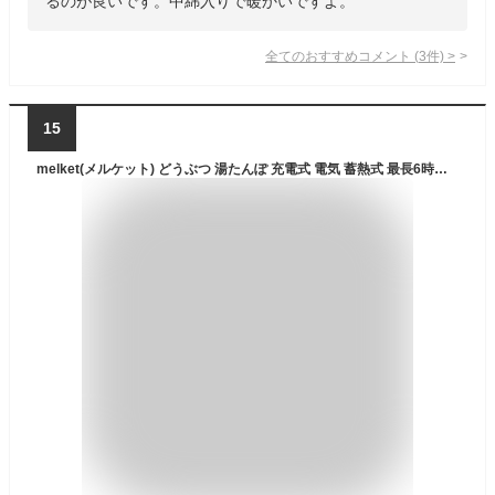
るのが良いです。中綿入りで暖かいですよ。
全てのおすすめコメント
(
3
件)
>
15
melket(メルケット) どうぶつ 湯たんぽ 充電式 電気 蓄熱式 最長6時間保温 柴犬(しばいぬ) PSE認証済み 過熱防止機能 可愛い ギフト プレゼント 冬 ヒーター お湯不要 ブラウン 茶しば 動物 アニマル