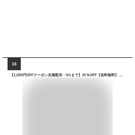
16
【1,000円OFFクーポン先着配布・6/1まで】35％OFF【送料無料】 なまけmoco 着る毛布 ルームウェア 3way襟 レディース 前開き 部屋着 もこもこ あったか 静電気防止加工 秋冬 秋用 冬用 お揃い おそろい ペアルック ペアパジャマ かわいい 可愛い おしゃれ 全5色 M-L