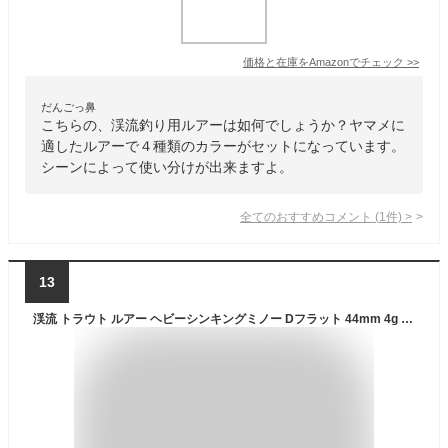
価格と在庫を
Amazon
でチェック
>>
だんごっ鼻
こちらの、渓流釣り用ルアーは如何でしょうか？ヤマメに
適したルアーで４種類のカラーがセットになっています。
シーンによって使い分けが出来ますよ。
全てのおすすめコメント
(
1
件)
>
13
渓流 トラウト ルアー ヘビーシンキングミノー Dフラット 44mm 4g 高品質ハイグレードタイプ タングステン内臓モデル ヤマメとの コンタクト インサイト (誘い) に。セットパッケージ (アソート01(5個セット))