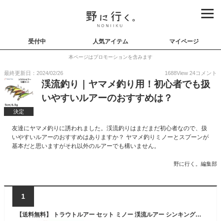
受付中
人気アイテム
マイページ
本ページはプロモーションを含みます
最終更新日：2024/02/26
1688
View
24
コメント
渓流釣り｜ヤマメ釣り用！初心者でも扱
いやすいルアーのおすすめは？
決定
友達にヤマメ釣りに誘われました。渓流釣りはまだまだ初心者なので、扱
いやすいルアーのおすすめはありますか？ ヤマメ釣りミノーとスプーンが
基本だと思いますがそれ以外のルアーでも構いません。
野に行く。編集部
1
【送料無料】 トラウトルアー セット ミノー 渓流ルアー シンキングミノー エリアトラウト ルアーセット トラウト ルアー 5cm 6.5g 50mm 管理釣り場 管釣り 釣れる ブラックバス ヤマメ アマゴ ニジマス イワナ サクラマス 渓流 中流 本流 釣り 安い 格安 タックルタイム