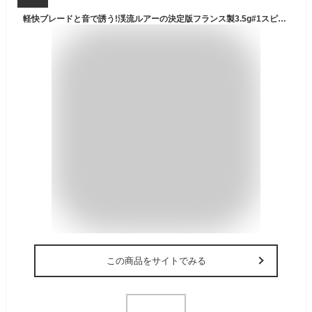
軽快ブレードと音で誘う!渓流ルアーの決定版フランス製3.5g#1スピナー【ブレードカラー：ゴールド/グリーン】山女魚ヤマメ・岩魚イワナ・虹鱒ニジマス・トラウト・渓流釣り・管理釣り場 フィッシング
この商品をサイトでみる