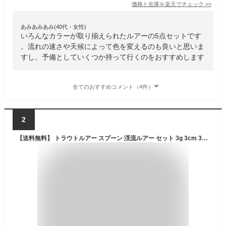
価格と在庫を
楽天
でチェック
>>
あみあみあみ(40代・女性)
いろんなカラーが取り揃えられたルアーの5点セットです
。流れの速さや天候によって色を変えるのも良いと思いま
すし、予備としていくつか持って行くのをおすすめします
全てのおすすめコメント（4件）
2
【送料無料】 トラウトルアー スプーン 渓流ルアー セット 3g 3cm 30mm 6個セット トラウト 渓流 ルアー 釣れる ヤマメ イワナ アマゴ サクラマス ニジマス メッキ 青物 ルアーセット 管理釣り場 管釣り エリアトラウト シンプル 海 湖沼 釣り 釣具 安い 格安 タックルタイム