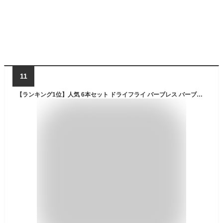
11
【ランキング1位】人気 6本セット ドライフライ バーブレス バーブド パラシュート カディス ウルフ プレゼント 渓流 管理釣り場 イワナ ヤマメ ニジマス トラウト フライフィッシング 完成品フライ フライ ルアー 釣具