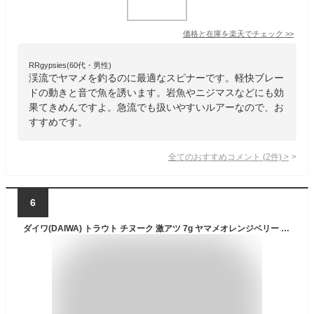
価格と在庫を
楽天
でチェック
>>
RRgypsies(60代・男性)
渓流でヤマメを釣るのに最適なスピナーです。軽快ブレー
ドの動きと音で魚を誘います。岩魚やニジマスなどにも効
果てきめんですよ。急流でも扱いやすいルアーなので、お
すすめです。
全てのおすすめコメント
(
2
件)
>
6
ダイワ(DAIWA) トラウト チヌーク 激アツ 7g ヤマメオレンジベリー ルアー