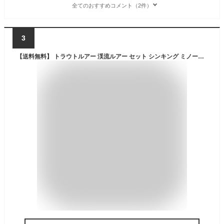
全てのおすすめコメント（2件）
3
【送料無料】 トラウトルアー 渓流ルアー セット シンキング ミノーセット 5cm 5.5g 50mm シャッド ディープ 管釣り 管理釣場 エリアトラウト トラウト 渓流 ルアー ミノー シンキングミノー ヤマメ ニジマス イワナ サクラマス アマゴ 釣れる 本流 中流 安い タックルタイム