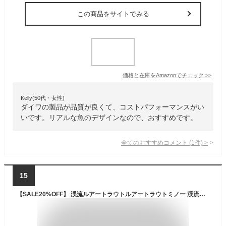
この商品をサイトでみる
価格と在庫を
Amazon
でチェック
>>
Kelly(50代・女性)
ダイワの製品が品質が良くて、コストパフォーマンスがい
いです。リアルな魚のデザインなので、おすすめです。
全てのおすすめコメント
(
1
件)
>
15
【SALE20%OFF】 渓流ルアートラウトルアートラウトミノー 渓流ミノー 4個セット |スローシンキング 5cm 5g |海水OK 管理釣り場 管釣り 海 ヤマメ アマゴ ニジマス イワナ サクラマス ブラックバス 渓流釣り 中流 本流 釣具 "プリティハンター" レビュー特典付