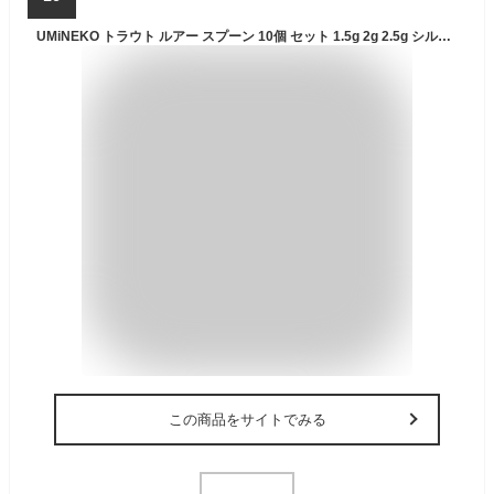
UMiNEKO トラウト ルアー スプーン 10個 セット 1.5g 2g 2.5g シルバー ゴールド ケースセット 金 銀 管理釣り場 湖 渓流 トラウト ニジマス イワナ ヤマメ バス カスタム用 必釣NEKO鱒 お買い物マラソン
この商品をサイトでみる