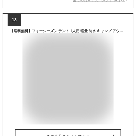
13
【送料無料】フォーシーズン テント 1人用 軽量 防水 キャンプ アウトドア 登山 シーズン オールシーズン 防水 耐水圧4000+ 撥水 防カビ UVカット 210×138×110CM ダブルウォール 簡単 コンパクト