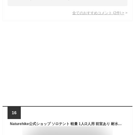
全てのおすすめコメント
(
2
件)
>
16
Naturehike公式ショップ ソロテント 軽量 1人/2人用 前室あり 耐水圧4000mm 20D ツーリング グランドシード付き コンパクト 3シーズン アウトドア キャンプ 登山 (ネイビー, ２人用)