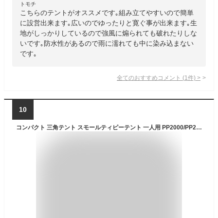
トモチ
こちらのテントがオススメです｡組み立てやすいので簡単
に設営出来ます｡広いのでゆったりと寛ぐ事が出来ます｡生
地がしっかりしているので強風に煽られても破れたりしな
いです｡防水性があるので雨に濡れても中に染み込まない
です｡
全てのおすすめコメント
(
1
件)
>
10
コンパクト 三角テント スモールティピーテント 一人用 PP2000/PP2001/PP2002/PP2003 ピースパーク 小型 組み立て式 ソロ 軽量 キャンプ ビーチ BBQ 日よけ 雨よけ 耐水 防水 撥水 ホワイト カーキ ネイビー おしゃれ