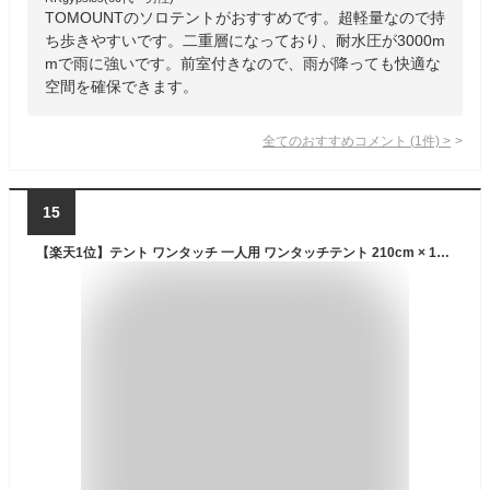
TOMOUNTのソロテントがおすすめです。超軽量なので持
ち歩きやすいです。二重層になっており、耐水圧が3000m
mで雨に強いです。前室付きなので、雨が降っても快適な
空間を確保できます。
全てのおすすめコメント
(
1
件)
>
15
【楽天1位】テント ワンタッチ 一人用 ワンタッチテント 210cm × 165cm 耐水 遮熱 UVカット ソロテント 耐水圧 1,500mm 前室 ダブルウォール 自立型 ドームテント キャンプテント ソロキャンプ アウトドア FIELDOOR ワンタッチテント100 1年保証 ★[送料無料]