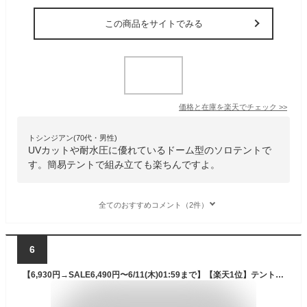
この商品をサイトでみる
価格と在庫を
楽天
でチェック
>>
トシンジアン(70代・男性)
UVカットや耐水圧に優れているドーム型のソロテントで
す。簡易テントで組み立ても楽ちんですよ。
全てのおすすめコメント（2件）
6
【6,930円→SALE6,490円〜6/11(木)01:59まで】【楽天1位】テント 一人用 ドームテント UVカット ソロテント ドーム型 耐水圧 1,500mm以上 シルバーコーティング メッシュ フルクローズテント キャノピー キャノピーテント インナーテント ★[送料無料]