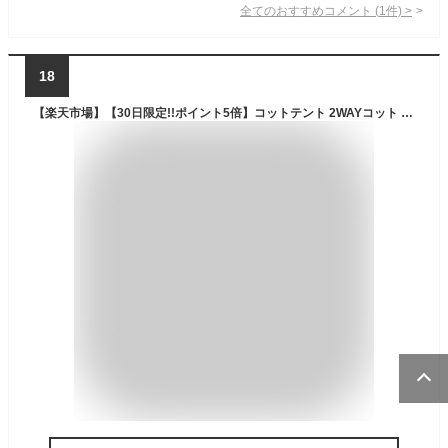
全てのおすすめコメント
(
1
件)
>
18
【楽天市場】【30日限定!!ポイント5倍】コットテント 2WAYコット テント セット TOBAU ポータブル テント 防水 UPF50 軽量 コンパクト ベンチ 簡易ベッド アウトドア ソロテント ソロキャンプ アウトドアチェア 長椅子 寝具 災害 1人用テント UVカット【1年保証】：雑貨マニアmarz