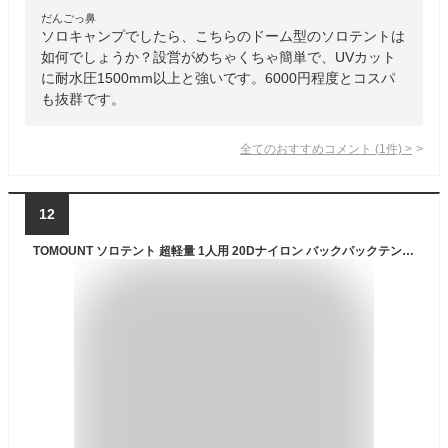
だんごっ鼻
ソロキャンプでしたら、こちらのドーム型のソロテントは
如何でしょうか？設営がめちゃくちゃ簡単で、UVカット
に耐水圧1500mm以上と強いです。6000円程度とコスパ
も抜群です。
全てのおすすめコメント
(
1
件)
>
12
TOMOUNT ソロテント 超軽量 1人用 20Dナイロン バックパックテント 二重層 耐水圧4000mm 前室付きダブルウォール 自立式 登山テント 自転車旅行 キャンプ アウトドア