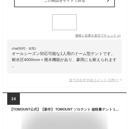
この商品をサイトでみる
価格と在庫を
楽天
でチェック
>>
chai(50代・女性)
オールシーズン対応可能な1人用のドーム型テントです。
耐水圧4000mm＋撥水機能があり、豪雨にも耐えられます
。
全てのおすすめコメント
(
1
件)
>
14
【TOMOUNT公式】【新作】 TOMOUNT ソロテント 超軽量テント 1人用 20Dナイロン バックパックテント 二重層 耐水圧3000mm 前室付きダブルウォール 自立式 登山テント 自転車旅行 キャンプ アウトドア【NY TENT 1】