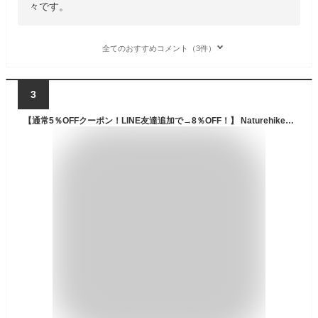
々です。
全てのおすすめコメント（3件）
3
【通常5％OFFクーポン！LINE友達追加で→8％OFF！】 Naturehike テント 軽量 1人用 2人用 20D 防水 ナイロン生地 耐水圧4000mm 前室あり アウトドア キャンプ ツーリング 耐風 防風 防雨 防災 野外フェス プロ ソロキャンプ 専用グランドシート付 アルミニウム