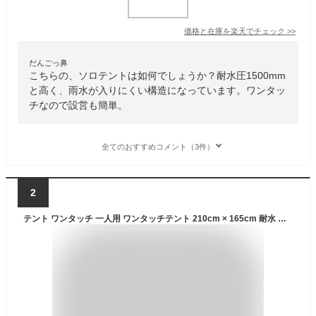
価格と在庫を
楽天
でチェック
>>
だんごっ鼻
こちらの、ソロテントは如何でしょうか？耐水圧1500mm
と高く、雨水が入りにくい構造になっています。ワンタッ
チなので設営も簡単。
全てのおすすめコメント（3件）
2
テント ワンタッチ 一人用 ワンタッチテント 210cm × 165cm 耐水 遮熱 UVカット ソロテント 耐水圧 1,500mm 前室 ダブルウォール 自立型 ドームテント キャンプテント ソロキャンプ アウトドア FIELDOOR ワンタッチテント100 ●[送料無料]