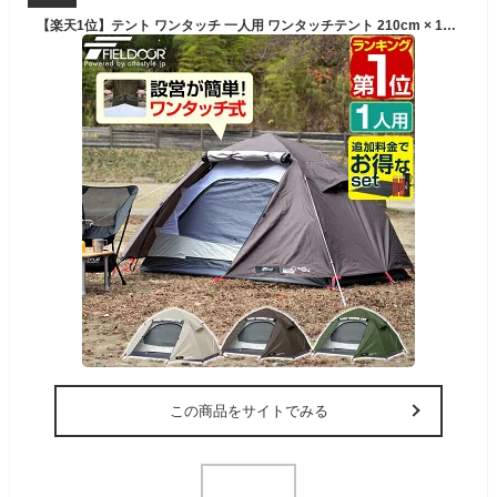
【楽天1位】テント ワンタッチ 一人用 ワンタッチテント 210cm × 165cm 耐水 遮熱 UVカット ソロテント 耐水圧 1,500mm 前室 ダブルウォール 自立型 ドームテント キャンプテント ソロキャンプ アウトドア FIELDOOR ワンタッチテント100 1年保証 ★[送料無料]
この商品をサイトでみる