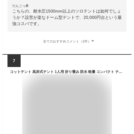
だんごっ鼻
こちらの、耐水圧1500mm以上のソロテントは如何でしょ
うか？設営が楽なドーム型テントで、20,000円台という最
強コスパです。
全てのおすすめコメント（2件）
7
コットテント 高床式テント 1人用 折り畳み 防水 軽量 コンパクト テントコット キャンプ テント アウトドアテント ベッドテント ソロ ソロキャンプ ツーリング バイク 冬 おすすめ 【EM-336】