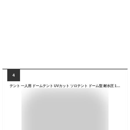
4
テント 一人用 ドームテント UVカット ソロテント ドーム型 耐水圧 1,500mm以上 シルバーコーティング メッシュ フルクローズテント キャノピー キャノピーテント インナーテント テントポール 簡易テント 軽量 FIELDOOR ●[送料無料]