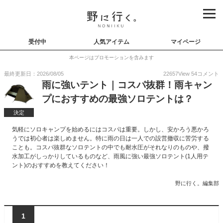
受付中
人気アイテム
マイページ
本ページはプロモーションを含みます
最終更新日：2026/08/05
22657
View
54
コメント
雨に強いテント｜コスパ抜群！雨キャン
プにおすすめの最強ソロテントは？
決定
気軽にソロキャンプを始めるにはコスパは重要。しかし、安かろう悪かろ
うでは初心者は楽しめません。特に雨の日は一人での設営撤収に苦労する
ことも。コスパ抜群なソロテントの中でも耐水圧がそれなりのものや、撥
水加工がしっかりしているものなど、雨風に強い最強ソロテント(1人用テ
ント)のおすすめを教えてください！
野に行く。編集部
1