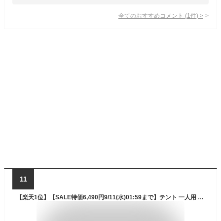
全てのおすすめコメント
(
1
件)
>
11
【楽天1位】【SALE特価6,490円9/11(水)01:59まで】テント 一人用 ドームテント UVカット ソロテント ドーム型 耐水圧 1,500mm以上 シルバーコーティング メッシュ フルクローズテント キャノピー キャノピーテント インナーテント ★[送料無料]