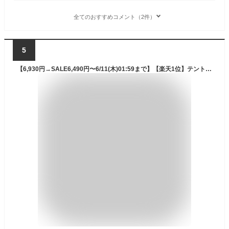
全てのおすすめコメント（2件）
5
【6,930円→SALE6,490円〜6/11(木)01:59まで】【楽天1位】テント 一人用 ドームテント UVカット ソロテント ドーム型 耐水圧 1,500mm以上 シルバーコーティング メッシュ フルクローズテント キャノピー キャノピーテント インナーテント ■[送料無料]