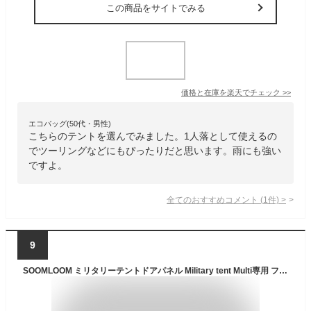
この商品をサイトでみる
価格と在庫を
楽天
でチェック
>>
エコバッグ(50代・男性)
こちらのテントを選んでみました。1人落として使えるの
でツーリングなどにもぴったりだと思います。雨にも強い
ですよ。
全てのおすすめコメント
(
1
件)
>
9
SOOMLOOM ミリタリーテントドアパネル Military tent Multi専用 フロントフラップ テント拡張パーツ 軍幕 テント パップテント シェルターテント ソロキャンプ テント 一人用 TC素材 ポリコットン 防風防雨 アーミーグリーン