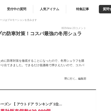
受付中の質問
人気アイテム
特集記事
質問
ージはプロモーションを含みます
803
View
23
コメント
プの防寒対策！コスパ最強の冬用シュラ
ために防寒対策を徹底することになったので、冬用シュラフを購
かり出てきました。できるだけ低価格で押さえたいので、コスパ
野に行く。編集部
寝袋 －15℃ オール シーズン 【 アウトドア ランキング 1位獲得 】 シュラフ キャンプ シェラフ 封筒型 −15度 夏 夏用 夏用寝袋 封筒型寝袋 封筒型シュラフ 洗える 丸洗い ワイドサイズ コンパクト 大きい ワイド 布団 代わり 車中泊 おしゃれ あったか 洗濯 部屋 室内