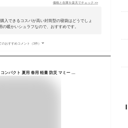
価格と在庫を
楽天
でチェック
>>
で購入できるコスパが高い封筒型の寝袋はどうでしょ
冬用の暖かいシュラフなので、おすすめです。
てのおすすめコメント（3件）
寝袋 シュラフ 洗える コンパクト 夏用 春用 軽量 防災 マミー 型 寝袋 マット 封筒型 軽量 連結 防寒 大人 登山 キャンプ レジャー 布団 アウトドア 車中泊 防災 節電 春 秋 冬 3シーズン AT02