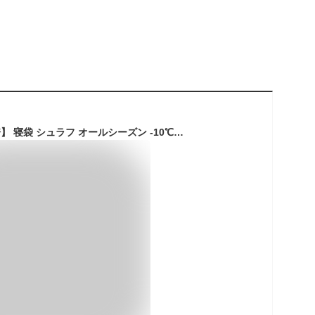
【マラソン限定P10倍】 寝袋 シュラフ オールシーズン -10℃ おすすめ 封筒型 コンパクト 軽量 キャンプ用品 防災 アウトドア用品 防災用品 丸洗い 抗菌仕様 洗える 春 秋 冬用 車 中泊 寝袋 防災セット 震災 避難所