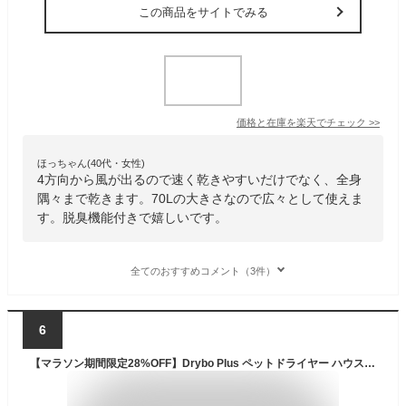
この商品をサイトでみる
価格と在庫を
楽天
でチェック
>>
ほっちゃん(40代・女性)
4方向から風が出るので速く乾きやすいだけでなく、全身
隅々まで乾きます。70Lの大きさなので広々として使えま
す。脱臭機能付きで嬉しいです。
全てのおすすめコメント（3件）
6
【マラソン期間限定28%OFF】Drybo Plus ペットドライヤー ハウス PD50 自動 ペット乾燥箱 犬 猫 ペット乾燥機 急速乾燥ケース 静音 オールシーズン お手入れ簡単 ハンズフリー ドライヤーボックス Homerunpet 日本規格 PSE取得 風速 温度調整 ポカポカ ドライヤールーム