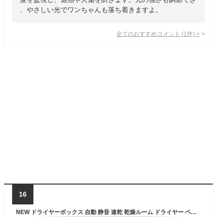
、やさしい光でワンちゃんも落ち着きますよ。
全てのおすすめコメント
(
1
件)
>
16
NEW ドライヤーボックス 自動 静音 速乾 乾燥ルーム ドライヤー ペットドライヤー ペット乾燥ボックス ペット乾燥機 自動乾燥機 乾燥ルーム 乾燥ケース ペット 犬用 猫用 UVライト 除菌 抗菌 お手入れ簡単 ハウス ブロワー 強力 台風量 小型犬 おしゃれ ホワイト