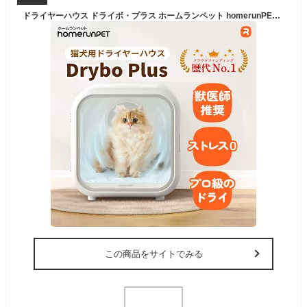
ドライヤーハウス ドライボ・プラス ホームランペット homerunPET Drybo Plus ペットドライヤー 犬 猫 ドライルーム ペット乾燥機 ブロワー 静か 速乾 ペットにも使える ドライハウス 日本規格 PSE
この商品をサイトでみる