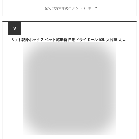
全てのおすすめコメント（6件）
3
ペット乾燥ボックス ペット乾燥箱 自動ドライボール 50L 大容量 犬 猫 小型犬用 静音 タイマー機能 急速乾燥 速乾 温度調整 照明 UV除菌消毒 循環送風 保証付き フェザーストア