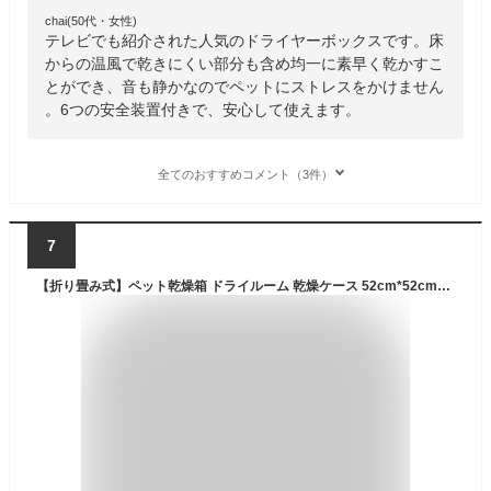
chai(50代・女性)
テレビでも紹介された人気のドライヤーボックスです。床
からの温風で乾きにくい部分も含め均一に素早く乾かすこ
とができ、音も静かなのでペットにストレスをかけません
。6つの安全装置付きで、安心して使えます。
全てのおすすめコメント（3件）
7
【折り畳み式】ペット乾燥箱 ドライルーム 乾燥ケース 52cm*52cm*52cm キャリーバッグ 猫 犬 兼用 ペット 小動物 お風呂後 シャワー上がり 風呂上がり 恒温乾燥 通気性良い 携帯便利 トラベルバッグ 乾燥ケース 換気 ヘアドライヤー 屋内 旅行 外泊 車用 アウトドア 送料無料