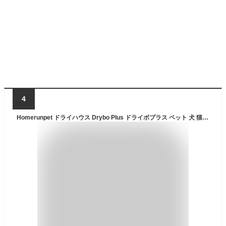
4
Homerunpet ドライハウス Drybo Plus ドライボプラス ペット 犬 猫 ドライヤー 乾燥 ボックス 静音 ハンズフリー 快適 ハウス 静か 箱 ドライヤールーム 自動