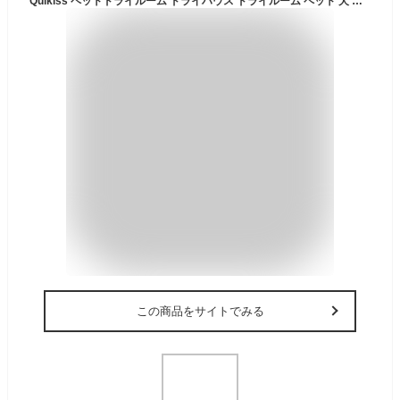
Quikiss ペットドライルーム ドライハウス ドライルーム ペット 犬 猫 ドライボックス ドライヤー 乾燥/花粉/除塵対応 静音 過熱保護 ハンズフリー 快適 ドライヤールーム 自動乾燥 (HG-1)
この商品をサイトでみる