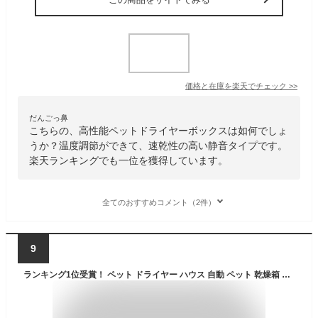
価格と在庫を
楽天
でチェック
>>
だんごっ鼻
こちらの、高性能ペットドライヤーボックスは如何でしょ
うか？温度調節ができて、速乾性の高い静音タイプです。
楽天ランキングでも一位を獲得しています。
全てのおすすめコメント（2件）
9
ランキング1位受賞！ ペット ドライヤー ハウス 自動 ペット 乾燥箱 犬 猫 急速乾燥ケース 静音 ペット用ドライヤー お手入れ簡単 ハンズフリー ドライヤーボックス 日本規格 PSE取得 温度調整 ポカポカ ドライヤールーム