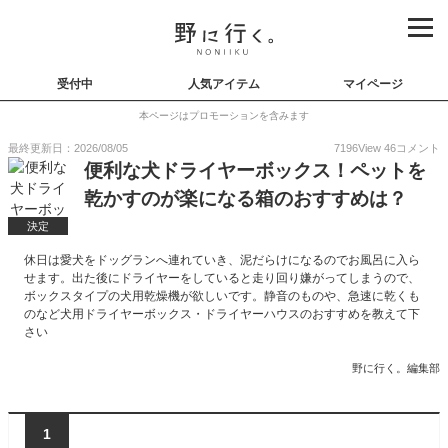
受付中
人気アイテム
マイページ
本ページはプロモーションを含みます
最終更新日：2026/08/05
7196
View
46
コメント
便利な犬ドライヤーボックス！ペットを
乾かすのが楽になる箱のおすすめは？
決定
休日は愛犬をドッグランへ連れていき、泥だらけになるのでお風呂に入ら
せます。出た後にドライヤーをしていると走り回り嫌がってしまうので、
ボックスタイプの犬用乾燥機が欲しいです。静音のものや、急速に乾くも
のなど犬用ドライヤーボックス・ドライヤーハウスのおすすめを教えて下
さい
野に行く。編集部
1