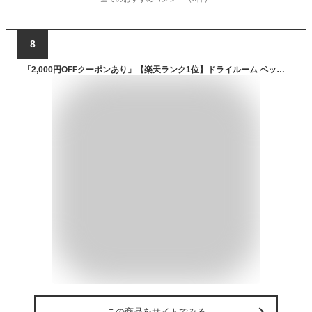
8
「2,000円OFFクーポンあり」【楽天ランク1位】ドライルーム ペットドライヤー ボックス ペット ドライヤー ペット用ドライヤー ドライヤー 猫 ペット乾燥機 犬速乾 乾燥 自動ネロハウス 静音 温度調節 UV消毒 日本規格 PSE取得 65L多頭飼 【楽天ランク1位】
この商品をサイトでみる