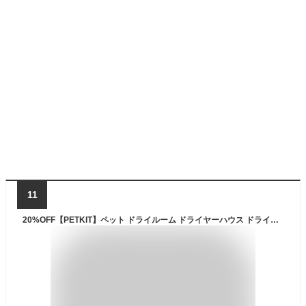
11
20%OFF【PETKIT】ペット ドライルーム ドライヤーハウス ドライヤーボックス 乾燥ドライルーム 大容量 安全 自動 猫 小型犬 中型犬 静音 急速乾燥 ケース ドライヤーハウス 風速 温度調整 広い 2匹同時乾燥 ペットキット