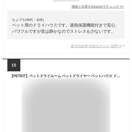
価格と在庫を
Amazon
でチェック
>>
ちょプラ(40代・女性)
ペット用のドライハウスです。過熱保護機能付きで安心、
パワフルですが音は静かなのでストレスも少ないです。
全てのおすすめコメント
(
1
件)
>
15
【PETKIT】ペットドライルーム ペットドライヤー ペットハウス ドライヤー ボックス ハウス ドライルーム 猫 犬 ペット乾燥 ペット乾燥機 乾燥 乾燥箱 乾燥機 ヘアドライヤー ブローボックス グルーミングハウス 低騒音 I-ponゴミ袋 持ち運び ペットの毛 イヌ ネコ【正規品】