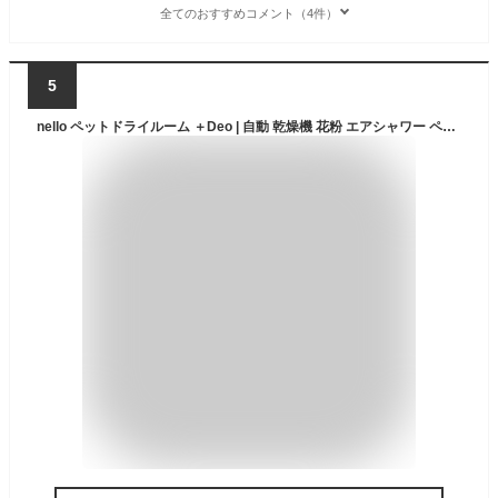
全てのおすすめコメント（4件）
5
nello ペットドライルーム ＋Deo | 自動 乾燥機 花粉 エアシャワー ペット 犬 猫 ペットドライヤー ドライヤーハウス ドライルーム ドライヤーボックス ドライヤールーム ペット用ドライヤー 脱臭機 ペット臭 脱臭 ドライハウス 乾かす 機械 犬用ドライヤー 猫用ドライヤー