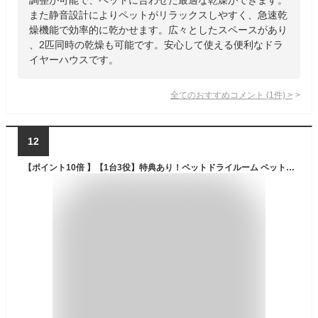
また静音設計によりペットがリラックスしやすく、急速乾
燥機能で効率的に乾かせます。広々としたスペースがあり
、2匹同時の乾燥も可能です。安心して使える便利なドラ
イヤーハウスです。
全てのおすすめコメント
(
1
件)
>
12
【ポイント10倍 】【1台3役】特典あり！ペットドライルーム ペット用ドライヤー 自動 ペット乾燥箱 ペット用 猫 犬 鳥 兼用 乾燥ケース お風呂後 Pets-9 ドライヤー・エアジャワー・ハウス 急速乾燥 オゾン消毒 通気性良い 360°内部循環 ヘアドライヤー ペットハウス