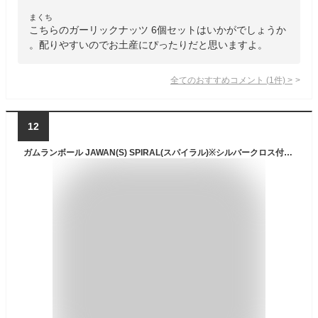
まくち
こちらのガーリックナッツ 6個セットはいかがでしょうか
。配りやすいのでお土産にぴったりだと思いますよ。
全てのおすすめコメント
(
1
件)
>
12
ガムランボール JAWAN(S) SPIRAL(スパイラル)※シルバークロス付き 【 ストラップ ネックレス キーホルダー ジャワン バリ 雑貨 バリ島 お土産 銀細工 シルバー アクセサリー ペンダントトップ インドネシア お守り 鈴 開運 正規品 】《メール便対応可》