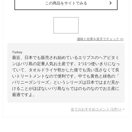
この商品をサイトでみる
価格と在庫を
楽天
でチェック
>>
Turkey
最近、日本でも販売され始めているエリプスのヘアビタミ
ンはバリ島の定番人気お土産です。1つ1つ使いきりになっ
ていて、タオルドライヤ乾かした後でも洗い流さなくて良
いトリートメントなので便利です。中でも黄色と緑色の「
バリニーズシリーズ」というシリーズは日本ではまだ見か
けることがほぼないバリ島ならではのものなのでお土産に
最適ですよ。
全てのおすすめコメント
(
1
件)
>