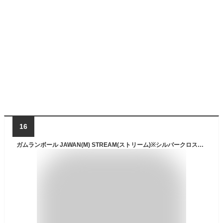
16
ガムランボール JAWAN(M) STREAM(ストリーム)※シルバークロス付き 【 ストラップ ネックレス キーホルダー ジャワン バリ 雑貨 バリ島 お土産 銀細工 シルバー アクセサリー ペンダントトップ インドネシア お守り 鈴 開運 正規品 】《メール便対応可》