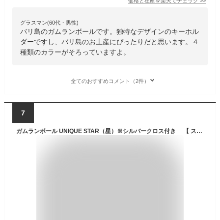
価格と在庫を
楽天
でチェック
>>
グラスマン(60代・男性)
バリ島のガムランボールです。独特なデザインのキーホル
ダーですし、バリ島のお土産にぴったりだと思います。４
種類のカラーがそろっていますよ。
全てのおすすめコメント（2件）
7
ガムランボール UNIQUE STAR（星）※シルバークロス付き 【 スター ストラップ ネックレス キーホルダー バリ 雑貨 バリ島 お土産 銀細工 シルバー アクセサリー ペンダントトップ インドネシア お守り 鈴 正規品 】《メール便対応可》