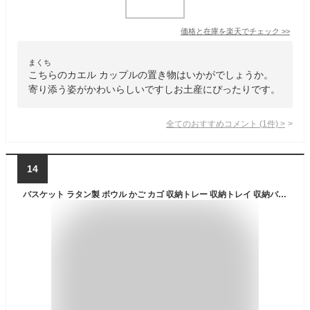
価格と在庫を
楽天
でチェック
>>
まくち
こちらのカエル カップルの置き物はいかがでしょうか。
寄り添う姿がかわいらしいですしお土産にぴったりです。
全てのおすすめコメント
(
1
件)
>
14
バスケット ラタン製 ボウル かご カゴ 収納トレー 収納トレイ 収納バスケット 収納かご フルーツバスケット Sサイズ 径約15cm 深さ5cm キッチン雑貨 キッチン小物 お菓子入れ おしゃれ トレー トレイ アジアン雑貨 アジア雑貨 バリ島 [13826]