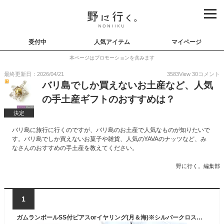
受付中
人気アイテム
マイページ
本ページはプロモーションを含みます
最終更新日：2026/04/21
3583
View
30
コメント
バリ島でしか買えないお土産など、人気
の手土産ギフトのおすすめは？
決定
バリ島に旅行に行くのですが、バリ島のお土産で人気なものが知りたいで
す。バリ島でしか買えないお菓子や雑貨、人気のYAVAのナッツなど、み
なさんのおすすめの手土産を教えてください。
野に行く。編集部
1
ガムランボールSS付ピアスorイヤリング(月＆海)※シルバークロス付き 【ガムラン ボール バリ島 お土産 銀細工 シルバー アクセサリー ペンダントトップ インドネシア お守り 鈴 開運グッズ 開運 恋愛運 金運 仕事運 アイテム 正規品 】《メール便対応可》