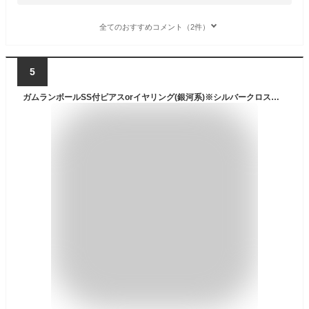
全てのおすすめコメント（2件）
5
ガムランボールSS付ピアスorイヤリング(銀河系)※シルバークロス付き 【 ガムラン ボール バリ島 お土産 銀細工 シルバー アクセサリー ペンダントトップ インドネシア お守り 鈴 開運グッズ 開運 恋愛運 金運 仕事運 アイテム 正規品 】《メール便対応可》