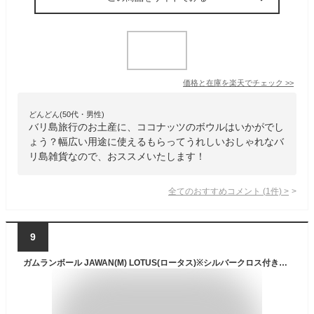
価格と在庫を
楽天
でチェック
>>
どんどん(50代・男性)
バリ島旅行のお土産に、ココナッツのボウルはいかがでし
ょう？幅広い用途に使えるもらってうれしいおしゃれなバ
リ島雑貨なので、おススメいたします！
全てのおすすめコメント
(
1
件)
>
9
ガムランボール JAWAN(M) LOTUS(ロータス)※シルバークロス付き 【 ストラップ ネックレス キーホルダー ジャワン バリ 雑貨 バリ島 お土産 銀細工 シルバー アクセサリー ペンダントトップ インドネシア お守り 鈴 開運 正規品 】《メール便対応可》