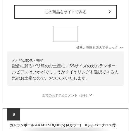
この商品をサイトでみる
価格と在庫を
楽天
でチェック
>>
どんどん(50代・男性)
記念に残るバリ島のお土産に、SSサイズのガムランボー
ルピアスはいかがでしょうか？イヤリングも選択できる人
気のお土産なので、おススメいたします。
全てのおすすめコメント（2件）
6
ガムランボール ARABESUQUE(S) (4カラー) ※シルバークロス付き 【 アラベスク 長寿 お守り キーホルダー バリ島 お土産 シルバー アクセサリー 鈴 正規品 】《メール便対応可》