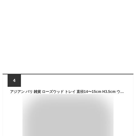
4
アジアン バリ 雑貨 ローズウッド トレイ 直径14〜15cm H3.5cm ウッド 木製 ソノクリンウッド 小物 アクセサリー 木 紫檀 ミニ かわいい ラウンド 丸 小さい トレー ボウル 鍵置き 玄関 キッチン ディスプレイ お皿 バリ島 お土産 お洒落 木製 トレー おしゃれ WOO-0466-L