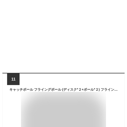
11
キャッチボール フライングボール (ディスク*２+ボール*２) フライングキャッチボール マジックボール ディスク ボール 親子 ボール 粘着式 マジックテープ 人気 アウトドア スポーツ ストレス解消グッズ