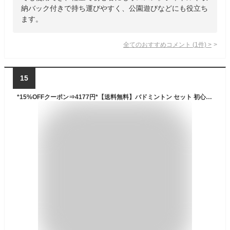
納バック付きで持ち運びやすく、公園遊びなどにも役立ち
ます。
全てのおすすめコメント
(
1
件)
>
15
*15%OFFクーポン⇒4177円*【送料無料】バドミントン セット 初心者向け バトミントン ネット ポール バドミントン ラケット バドミントン シャトル セット 子供 レジャー アウトドア 練習 全身運動 スポーツ クリスマス プレゼント de111