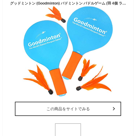
グッドミントン (Goodminton) バドミントン パドルゲーム (羽 4個 ラケット 2本 メッシュバッグ セット) 屋外 軽量 おもちゃ ファミリースポーツ 【 日本正規品 】
この商品をサイトでみる