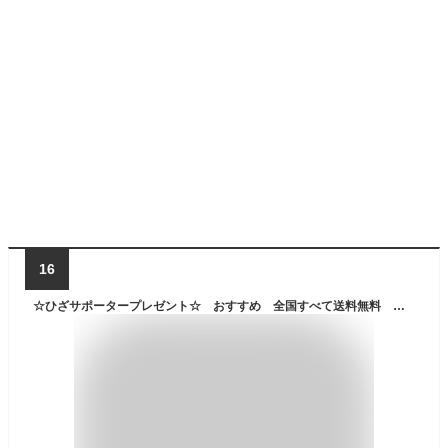
16
☆ひざサポータープレゼント☆ おすすめ 全国すべて送料無料 スポーツ 子どもから大人まで 軽量 ノーパンク クリスマス 外遊び 三輪 一人遊び オリジナル キッズペダルバイク日本初上陸のNEWスポーツ！！【PB-001】