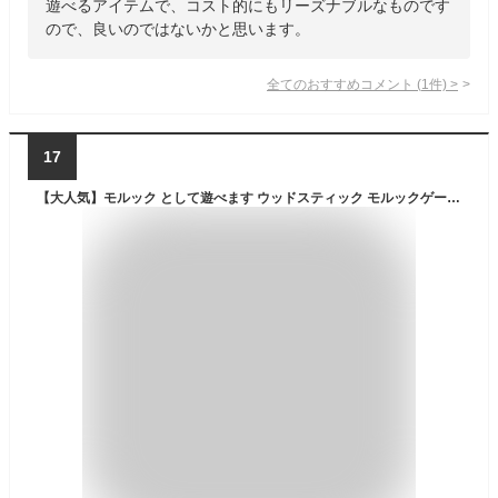
遊べるアイテムで、コスト的にもリーズナブルなものです
ので、良いのではないかと思います。
全てのおすすめコメント
(
1
件)
>
17
【大人気】モルック として遊べます ウッドスティック モルックゲーム 用具 道具 収納ケース付き セット レクリエーション 老若男女 ファミリー キッズ スポーツ キャンプ アウトドア レジャー 木製 玩具 おもちゃ 木の棒 投げる 遊ぶ 遊具 運動 ゲーム イベント 頭の体操