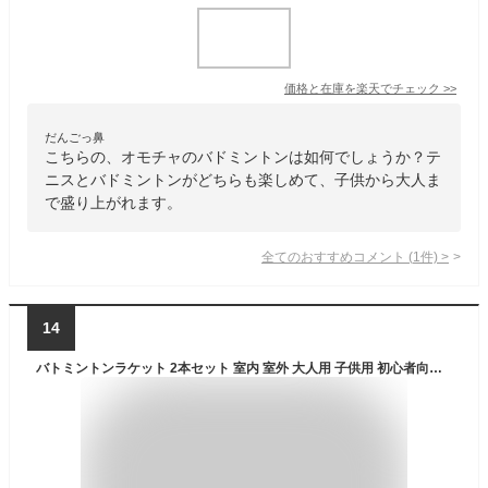
価格と在庫を
楽天
でチェック
>>
だんごっ鼻
こちらの、オモチャのバドミントンは如何でしょうか？テ
ニスとバドミントンがどちらも楽しめて、子供から大人ま
で盛り上がれます。
全てのおすすめコメント
(
1
件)
>
14
バトミントンラケット 2本セット 室内 室外 大人用 子供用 初心者向け トレーニング用 軽量 ダブルラケット シャトル3個 収納ケース 頑丈 練習用 軽い 使いやすい 送料無料