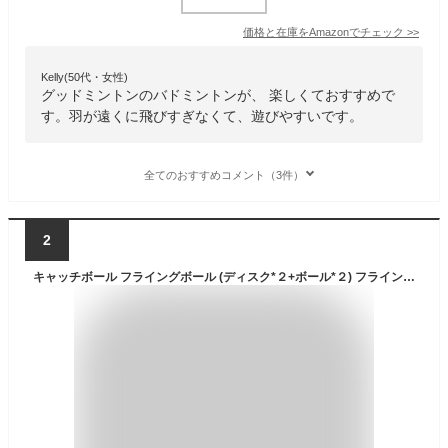
価格と在庫を
Amazon
でチェック
>>
Kelly(50代・女性)
グッドミントンのバドミントンが、 楽しくておすすめで
す。羽が遠くに飛びすぎなくて、遊びやすいです。
全てのおすすめコメント（3件）
2
キャッチボール フライングボール (ディスク*２+ボール*２) フライングキャッチボール マジックボール ディスク ボール 親子 ボール 粘着式 マジックテープ 人気 アウトドア スポーツ ストレス解消グッズ 子供 大人