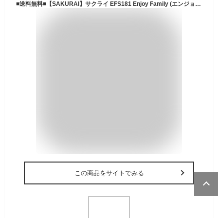
■送料無料■【SAKURAI】サクライ EFS181 Enjoy Family (エンジョイファミリー） マジックナインベースボール[ストライクアウト/ストライクピッチング/家族/ファミリー/子供/子ども/こども/キッズ/レクレーション/レクリエーション/ゲーム]【RCP】
この商品をサイトでみる