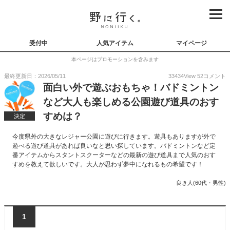
受付中
人気アイテム
マイページ
本ページはプロモーションを含みます
最終更新日：2026/05/11
33434
View
52
コメント
面白い外で遊ぶおもちゃ！バドミントン
など大人も楽しめる公園遊び道具のおす
すめは？
決定
今度県外の大きなレジャー公園に遊びに行きます。遊具もありますが外で
遊べる遊び道具があれば良いなと思い探しています。バドミントンなど定
番アイテムからスタントスクーターなどの最新の遊び道具まで人気のおす
すめを教えて欲しいです。大人が思わず夢中になれるもの希望です！
良き人(60代・男性)
1