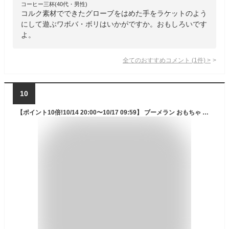
コーヒー三杯(40代・男性)
コルク素材でできたグローブをはめた手をラケットのよう
にして遊ぶワボバ・ボリはいかがですか。おもしろいです
よ。
全てのおすすめコメント
(
1
件)
>
10
【ポイント10倍!10/14 20:00〜10/17 09:59】 ブーメラン おもちゃ フリスビー 玩具 アウトドア 安全 公園 ビーチ キャンプ 砂浜 痛くない やわらかい ソフト 犬 ワンちゃん 大人 こども 鷹 イーグル くじら 鯨 カラフル 回転 飛行 外遊び ブーメランおもちゃ