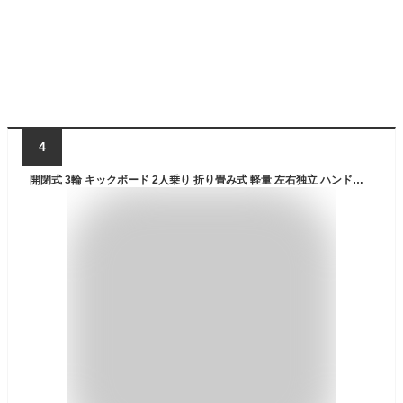
4
開閉式 3輪 キックボード 2人乗り 折り畳み式 軽量 左右独立 ハンドブレーキ ベル付 【 フロッグスクーター Lサイズ 】 子供 幼児 キッズ 大人 高齢者 運動 外遊び 遊び場 公園 フィットネス ダイエット ツーリング トレイル キックボード