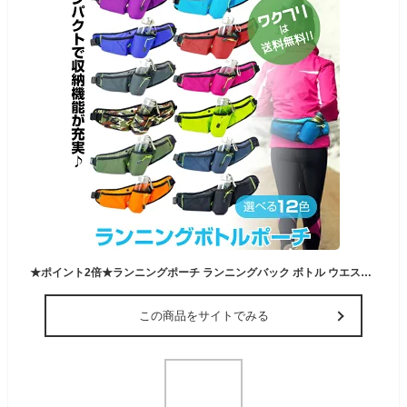
★ポイント2倍★ランニングポーチ ランニングバック ボトル ウエスト ポーチ 揺れない ウォーキング ジョギング 斜め掛け 防水 スマホ ペットボトル 水筒 スポーツ アウトドア
この商品をサイトでみる