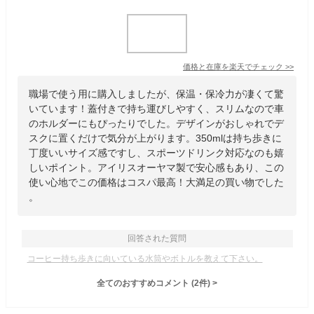
価格と在庫を
楽天
でチェック
>>
職場で使う用に購入しましたが、保温・保冷力が凄くて驚
いています！蓋付きで持ち運びしやすく、スリムなので車
のホルダーにもぴったりでした。デザインがおしゃれでデ
スクに置くだけで気分が上がります。350mlは持ち歩きに
丁度いいサイズ感ですし、スポーツドリンク対応なのも嬉
しいポイント。アイリスオーヤマ製で安心感もあり、この
使い心地でこの価格はコスパ最高！大満足の買い物でした
。
回答された質問
コーヒー持ち歩きに向いている水筒やボトルを教えて下さい。
全てのおすすめコメント
(
2
件)
>