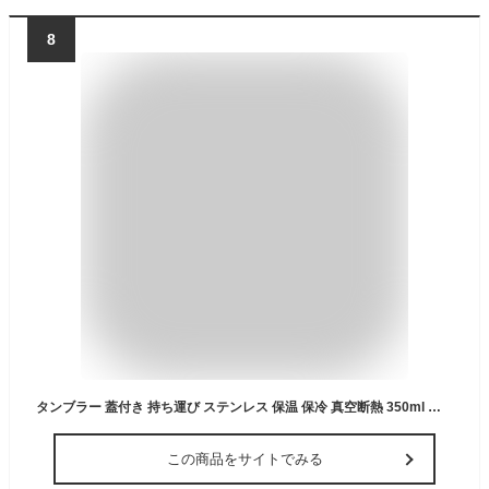
8
タンブラー 蓋付き 持ち運び ステンレス 保温 保冷 真空断熱 350ml ギフト プレゼント コーヒー おしゃれ 可愛い スリム スポーツドリンク 対応 会社 通勤 車 ホット アイス アイリスオーヤマ NCD-TLT350 NCD-L350 *
この商品をサイトでみる