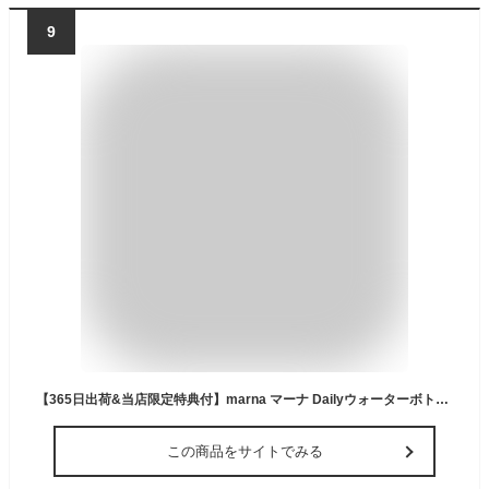
9
【365日出荷&当店限定特典付】marna マーナ Dailyウォーターボトル 500ml K795 1L K819 cocuri 水筒 洗いやすい 広口 軽い パッキンなし 食洗機対応 クリアボトル 持ち歩き 持ち手付き ハンドル 取っ手 おしゃれ マイボトル
この商品をサイトでみる