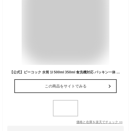
【公式】ピーコック 水筒 1l 500ml 350ml 食洗機対応 パッキン一体 洗いやすい 保冷 スポーツドリンク対応 750 パッキン一体型 スポーツ 軽量 直飲み おしゃれ ハンドル SUS316 調乳用水筒 1000ml 1リットル パッキンなし プレゼント ギフト AEZ-35 AEZ-50 AEZ-75 AEZ-100
この商品をサイトでみる
価格と在庫を
楽天
でチェック
>>