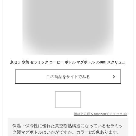
京セラ 水筒 セラミック コーヒー ボトル マグボトル 350ml スクリュー栓 内面セラミック加工 真空断熱構造 保温 保冷 CERAMUG セラマグ ブラック 黒 MB-12SBK-AZ 【Amazon.co.jp限定】
この商品をサイトでみる
価格と在庫を
Amazon
でチェック
>>
保温・保冷性に優れた真空断熱構造になっているセラミッ
ク製マグボトルはいかがですか。カラーは5色あります。