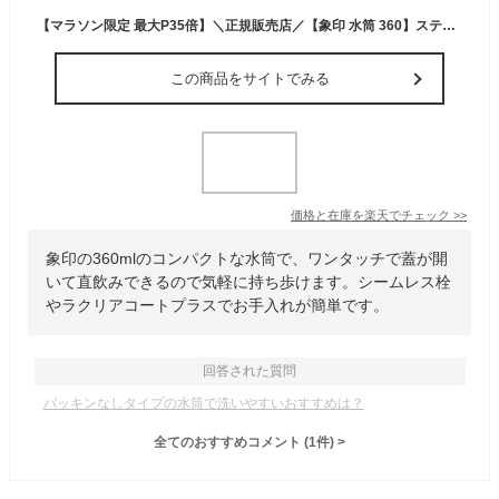
【マラソン限定 最大P35倍】＼正規販売店／【象印 水筒 360】ステンレスマグ シームレスせん 保温 保冷 直飲み ワンタッチ 360ml 小容量 軽量 コンパクト おしゃれ シンプル ラクリアコート パッキン なし スポーツドリンク対応 洗いやすい お手入れ簡単 シームレス
この商品をサイトでみる
価格と在庫を
楽天
でチェック
>>
象印の360mlのコンパクトな水筒で、ワンタッチで蓋が開
いて直飲みできるので気軽に持ち歩けます。シームレス栓
やラクリアコートプラスでお手入れが簡単です。
回答された質問
パッキンなしタイプの水筒で洗いやすいおすすめは？
全てのおすすめコメント
(
1
件)
>