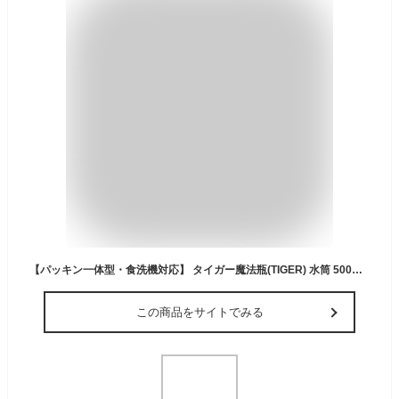
【パッキン一体型・食洗機対応】 タイガー魔法瓶(TIGER) 水筒 500ml スクリュー マグ ステンレスボトル 保冷 保温 軽量 なめらか飲み口 洗いやすい BPAフリー シナモンベージュ MMZ-W050CW
この商品をサイトでみる