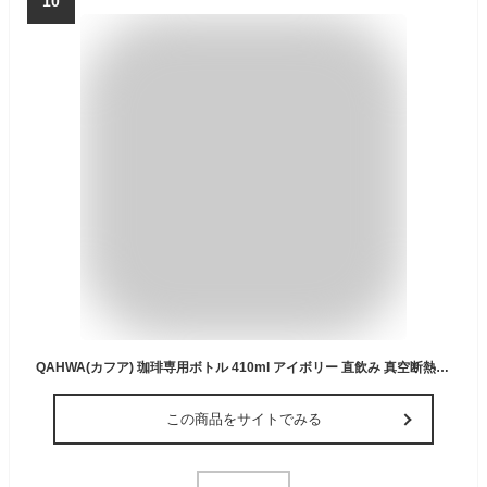
10
QAHWA(カフア) 珈琲専用ボトル 410ml アイボリー 直飲み 真空断熱2層構造 内面テフロン加工 コーヒーの味と香りを愉しむ カフアコーヒーボトル2 シービージャパン
この商品をサイトでみる