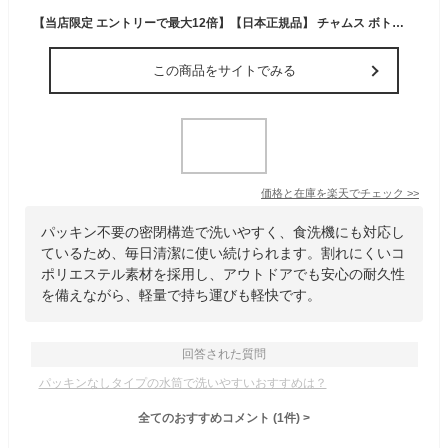
【当店限定 エントリーで最大12倍】【日本正規品】 チャムス ボトル ウォーターボトル 水筒 1リットル 目盛り食洗機対応 CHUMS 1L おしゃれ 食洗機 食洗機OK かわいい ドリンクボトル 1000ml 可愛い パッキンなし ブービーボトル1000ml CH62-2125
この商品をサイトでみる
価格と在庫を
楽天
でチェック
>>
パッキン不要の密閉構造で洗いやすく、食洗機にも対応し
ているため、毎日清潔に使い続けられます。割れにくいコ
ポリエステル素材を採用し、アウトドアでも安心の耐久性
を備えながら、軽量で持ち運びも軽快です。
回答された質問
パッキンなしタイプの水筒で洗いやすいおすすめは？
全てのおすすめコメント
(
1
件)
>