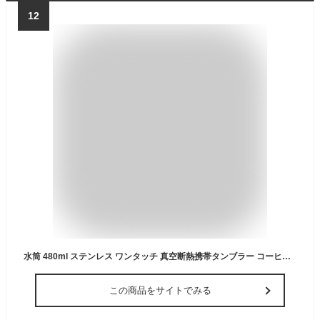
12
水筒 480ml ステンレス ワンタッチ 真空断熱携帯タンブラー コーヒー （ ワンプッシュ 保温 保冷 コーヒー用 ステンレスマグボトル おしゃれ タンブラー 持ち歩き 蓋付き ステンレス製 ふた付き マグ ボトル カフェマグ ）
この商品をサイトでみる