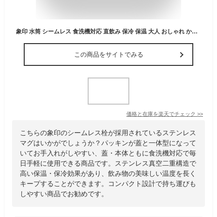
象印 水筒 シームレス 食洗機対応 直飲み 保冷 保温 大人 おしゃれ かわいい パッキン なし 洗いやすい スポーツドリンク対応 スクリュー ステンレスマグ 600ml 720ml SM-GS60 SM-GS72
この商品をサイトでみる
価格と在庫を
楽天
でチェック
>>
こちらの象印のシームレス栓が採用されているステンレス
マグはいかがでしょうか？パッキンが蓋と一体型になって
いてお手入れがしやすい、蓋・本体ともに食洗機対応で毎
日手軽に使用できる商品です。ステンレス真空二重構造で
高い保温・保冷効果があり、飲み物の美味しい温度を長く
キープすることができます。コンパクト設計で持ち運びも
しやすい商品でお勧めです。