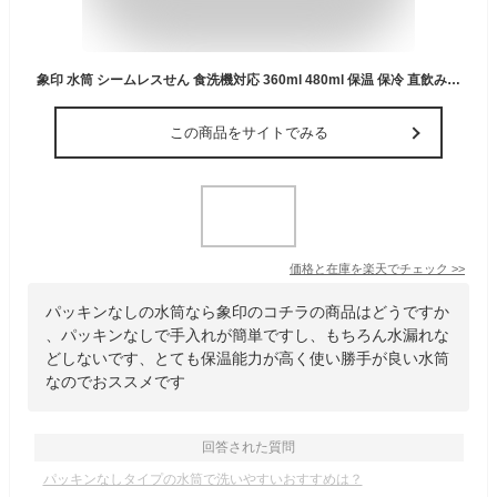
象印 水筒 シームレスせん 食洗機対応 360ml 480ml 保温 保冷 直飲み 軽量 洗いやすい パッキン なし 大人 おしゃれ 広口 ブラック ブルー レッド ベージュ イエロー パープル ステンレスマグ SU-AA36 SU-AA48
この商品をサイトでみる
価格と在庫を
楽天
でチェック
>>
パッキンなしの水筒なら象印のコチラの商品はどうですか
、パッキンなしで手入れが簡単ですし、もちろん水漏れな
どしないです、とても保温能力が高く使い勝手が良い水筒
なのでおススメです
回答された質問
パッキンなしタイプの水筒で洗いやすいおすすめは？