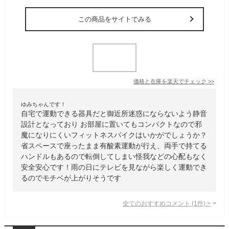
この商品をサイトでみる
価格と在庫を
楽天
でチェック
>>
ゆみちゃんです！
自宅で運動できる器具だと御近所迷惑にならないよう静音
設計となっており お部屋に置いてもコンパクトなので邪
魔になりにくいフィットネスバイクはいかがでしょうか？
省スペースで座ったまま有酸素運動が行え、両手で持てる
ハンドルもあるので転倒してしまい怪我などの心配もなく
安全安心です！雨の日にテレビを見ながら楽しく運動でき
るのでモチベが上がりそうです
全てのおすすめコメント
(
1
件)
>