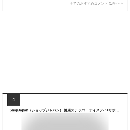
全てのおすすめコメント
(
1
件)
>
4
ShopJapan（ショップジャパン） 健康ステッパー ナイスデイ+サポートマットセット(レッド) [メーカー保証1年] 省スペース 自宅で有酸素運動 踏み台 運動 室内 エクササイズ 歩数カウンター付 ステップ回数やステップ速度が表示 高さ調整 NICEAM03