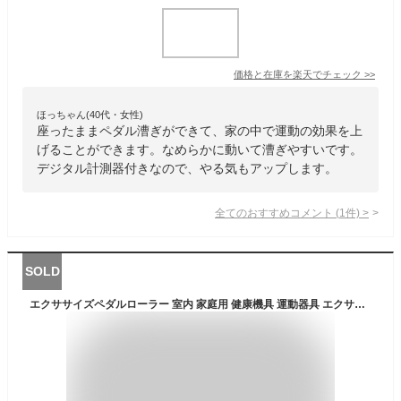
価格と在庫を
楽天
でチェック
>>
ほっちゃん(40代・女性)
座ったままペダル漕ぎができて、家の中で運動の効果を上
げることができます。なめらかに動いて漕ぎやすいです。
デジタル計測器付きなので、やる気もアップします。
全てのおすすめコメント
(
1
件)
>
SOLD
エクササイズペダルローラー 室内 家庭用 健康機具 運動器具 エクササイズペダラー フィットネスバイク 折りたたみ 自転車こぎ コンパクトフィットネスバイク エアロ ながら運動 有酸素運動 サイクル運動 静音 筋トレ 室内運動 有酸素運動 歩く自転車 エクササイズ 静音 ミニ