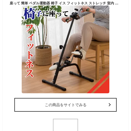
座って 簡単 ペダル運動器 椅子 イス フィットネス ストレッチ 室内 ウォーキング リハビリ つまずき予防 静音 エクササイズ 気軽 負荷調整 筋肉 体操 二の腕 皮下脂肪 コレステロール メタボ 中性脂肪 組立 運動不足 あす楽 送料無料
この商品をサイトでみる