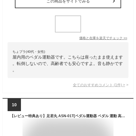
この商品をサイトでみる
価格と在庫を
楽天
でチェック
>>
ちょプラ(40代・女性)
屋内用のペダル運動器です。こちらは座ったまま使えます
。転倒しないので、高齢者でも安心ですよ。音も静かです
。
全てのおすすめコメント
(
1
件)
>
10
【レビュー特典あり】足若丸 ASN-01T[ペダル運動器 ペダル 運動 高齢者 年配 室内 運動器具 ダイエット エクササイズ トレーニング リハビリ 有酸素運動 フィットネス トレーニング器具 トレーニングマシン 自宅 下半身 腹筋 お腹 筋トレ]