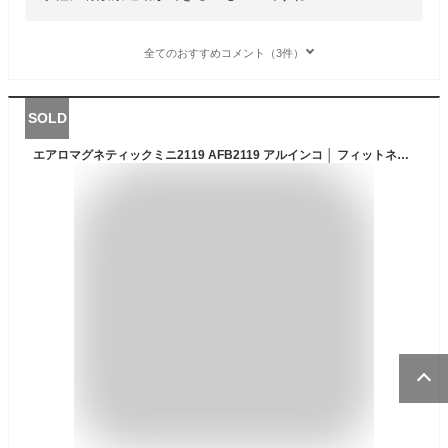
全てのおすすめコメント（3件）
SOLD
エアロマグネティックミニ2119 AFB2119 アルインコ │ フィットネス ペダル運動 自転車こぎ 自宅で運動 ホームジム 健康維持 運動不足 室内 運動器具 自転車運動 健康器具 ダイエット エクササイズ