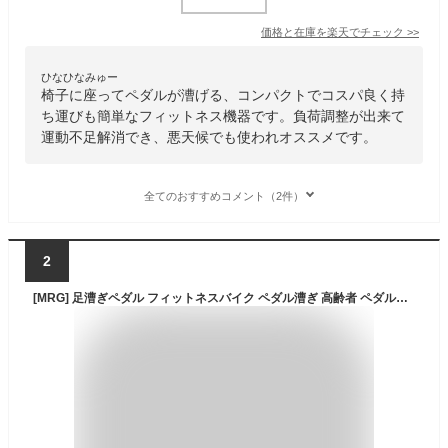
価格と在庫を
楽天
でチェック
>>
ひなひなみゅー
椅子に座ってペダルが漕げる、コンパクトでコスパ良く持
ち運びも簡単なフィットネス機器です。負荷調整が出来て
運動不足解消でき、悪天候でも使われオススメです。
全てのおすすめコメント（2件）
2
[MRG] 足漕ぎペダル フィットネスバイク ペダル漕ぎ 高齢者 ペダルエクササイザー 介護 予防 リハビリテーション リハビリマシン リハビリ ペダル漕ぎ 足 腕 鍛える 安心 安全 自宅 介護予防 トレーニング マシン 施設 病院 介護用品