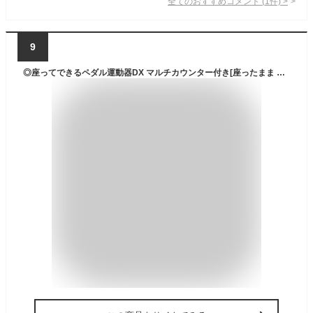
全てのおすすめコメント
(
1
件)
>
9
◎座ってできるペダル運動器DX マルチカウンター付き[座ったまま 運動器具 高齢者 足腰 下半身 運動 ペダル 室内運動 有酸素運動 健康 家庭用 自宅 トレーニング器具 トレーニング ながら運動] 1-2W