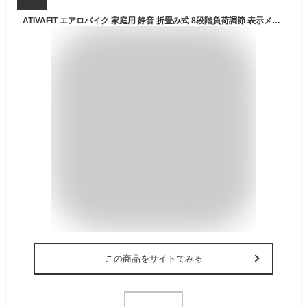
ATIVAFIT エアロバイク 家庭用 静音 折畳み式 8段階負荷調節 表示メーター付き フィットネスバイク エクササイズバイク 室内 ミニ マグネット式 移動簡単・組み立て簡単 (黒)
この商品をサイトでみる