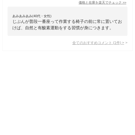
価格と在庫を
楽天
でチェック
>>
あみあみあみ(40代・女性)
じぶんが普段一番座って作業する椅子の前に常に置いてお
けば、自然と有酸素運動をする習慣が身につきます。
全てのおすすめコメント
(
1
件)
>