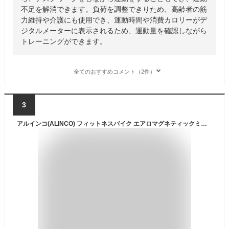
不足を解消できます。負荷を調整できりため、高齢者の筋
力維持や介護にも使用でき、運動時間や消費カロリーがデ
ジタルメーターに表示されるため、運動量を確認しながら
トレーニングができます。
全てのおすすめコメント（2件）
3
アルインコ(ALINCO) フィットネスバイク エアロマグネティックミニバイク AFB2119K 気軽に室内運動 ながら運動 電源不要 8段階負荷 表示メーター ペダルベルト付き オートスタート＆オフ機能 コンパクト 省スペース 静音 簡単移動 脚力アップ 転倒予防