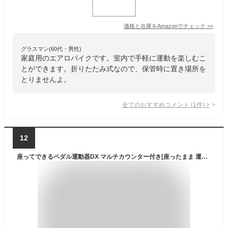
価格と在庫を
Amazon
でチェック
>>
グラスマン(60代・男性)
家庭用のエアロバイクです。室内で手軽に運動を楽しむこ
とができます。折りたたみ式なので、保管時に置き場所を
とりませんよ。
全てのおすすめコメント
(
1
件)
>
12
座ってできるペダル運動器DX マルチカウンター付き[座ったまま 運動器具 高齢者 足腰 下半身 運動 ペダル 室内運動 有酸素運動 健康 家庭用 自宅 トレーニング器具 トレーニング ながら運動] 1-2W