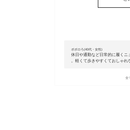
ポポロろ(40代・女性)
休日や通勤など日常的に履くニュ
。軽くて歩きやすくておしゃれ
全