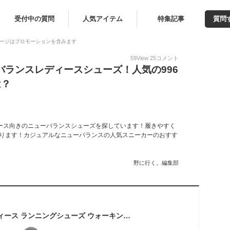
受付中の質問
人気アイテム
特集記事
質問
ージはプロモーションを含みます
59
View
25
コメント
バランスレディースシューズ！人気の996
は？
ース向きのニューバランスシューズを探しています！履きやすく
になります！カジュアルなニューバランスの人気スニーカーのおすす
野に行く。編集部
ニューバランス レディース ランニングシューズ ウォーキングシューズ スニーカー 靴 おしゃれ New Balance