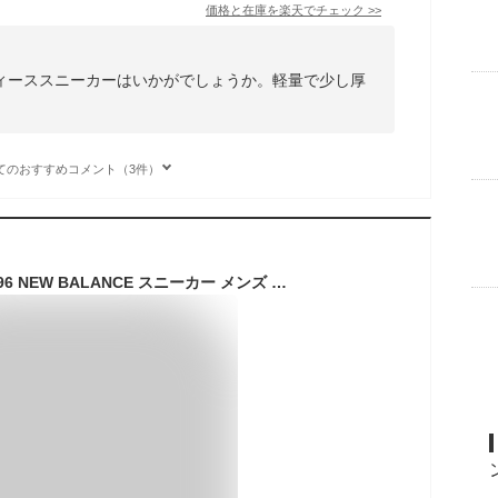
価格と在庫を
楽天
でチェック
>>
ィーススニーカーはいかがでしょうか。軽量で少し厚
てのおすすめコメント（3件）
ニューバランス CM996 NEW BALANCE スニーカー メンズ レディース ブラック 黒 グレー CM996BK2 CM996GR2 靴 シューズ ローカット ブランド スポーツ スポーティ カジュアル 軽量 ロゴ 定番 通勤 通学 おしゃれ 歩きやすい 履きやすい|slz|