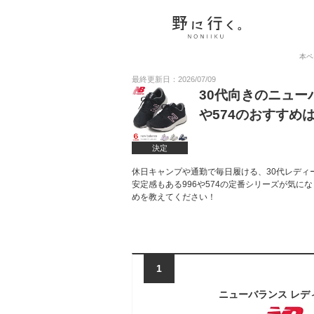
本ペ
最終更新日：2026/07/09
30代向きのニュー
や574のおすすめ
決定
休日キャンプや通勤で毎日履ける、30代レディ
安定感もある996や574の定番シリーズが気
めを教えてください！
1