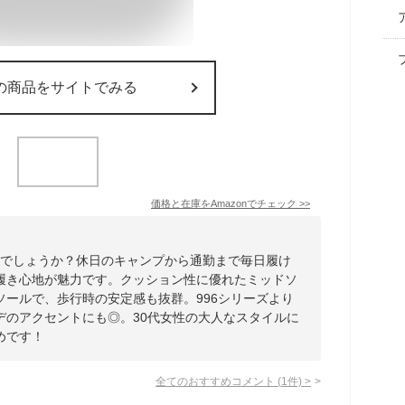
の商品をサイトでみる
価格と在庫を
Amazon
でチェック
>>
かかでしょうか？休日のキャンプから通勤まで毎日履け
履き心地が魅力です。クッション性に優れたミッドソ
ソールで、歩行時の安定感も抜群。996シリーズより
デのアクセントにも◎。30代女性の大人なスタイルに
めです！
全てのおすすめコメント
(
1
件)
>