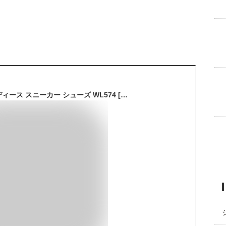
[ニューバランス] レディース スニーカー シューズ WL574 [並行輸入品]