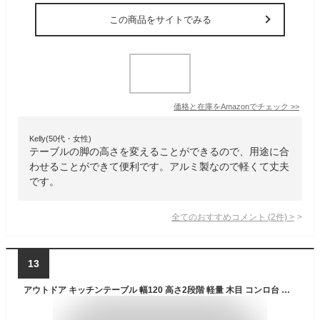
この商品をサイトでみる
価格と在庫を
Amazon
でチェック
>>
Kelly(50代・女性)
テーブルの脚の高さを変えることができるので、用途に合
わせることができて便利です。アルミ製なので軽くて丈夫
です。
全てのおすすめコメント
(
2
件)
>
13
アウトドア キッチンテーブル 幅120 高さ2段階 軽量 木目 コンロ台 高さ調節 折りたたみテーブル 折りたたみ ランタンハンガー ツールハンガー レジャーテーブル アウトドアテーブル アウトドア キャンプ バーベキュー グレー ブラウン