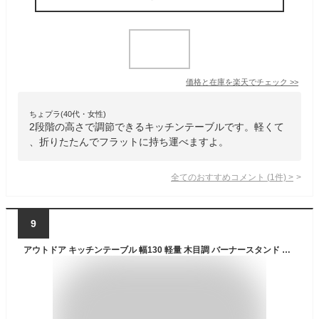
価格と在庫を
楽天
でチェック
>>
ちょプラ(40代・女性)
2段階の高さで調節できるキッチンテーブルです。軽くて
、折りたたんでフラットに持ち運べますよ。
全てのおすすめコメント
(
1
件)
>
9
アウトドア キッチンテーブル 幅130 軽量 木目調 バーナースタンド セット 高さ調節 レジャーテーブル 折りたたみテーブル 折りたたみ ツールハンガー 調理台 アウトドアテーブル アウトドア キャンプ テーブル 折りたたみ 木目 おしゃれ