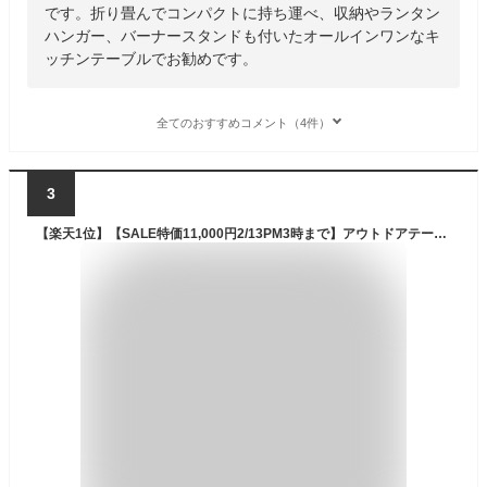
です。折り畳んでコンパクトに持ち運べ、収納やランタン
ハンガー、バーナースタンドも付いたオールインワンなキ
ッチンテーブルでお勧めです。
全てのおすすめコメント（4件）
3
【楽天1位】【SALE特価11,000円2/13PM3時まで】アウトドアテーブル バーナースタンド 天然木 幅約150cm 折りたたみ テーブル レジャーテーブル キッチンテーブル 調理台 キッチンスタンド ツーバーナー対応 作業台 キャンプ バーベキュー ウ ★[送料無料]