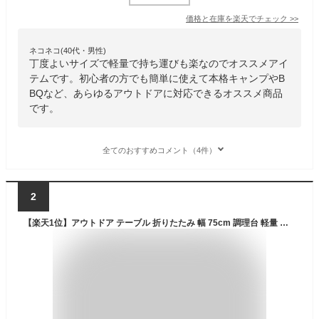
価格と在庫を
楽天
でチェック
>>
ネコネコ(40代・男性)
丁度よいサイズで軽量で持ち運びも楽なのでオススメアイ
テムです。初心者の方でも簡単に使えて本格キャンプやB
BQなど、あらゆるアウトドアに対応できるオススメ商品
です。
全てのおすすめコメント（4件）
2
【楽天1位】アウトドア テーブル 折りたたみ 幅 75cm 調理台 軽量 アルミ製 キッチン キッチンテーブル バーナースタンド キャンプ用 折りたたみテーブル 収納式 アウトドアテーブル レジャーテーブル アルミ BBQ バーベキュー FIELDOOR 1年保証 ★[送料無料]