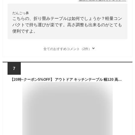
だんごっ鼻
こちらの、折り畳みテーブルは如何でしょうか？軽量コン
パクトで持ち運びが楽です。高さ調整も出来るのがとても
便利ですよ。
全てのおすすめコメント（2件）
7
【20時~クーポン5%OFF】 アウトドア キッチンテーブル 幅120 高さ2段階 軽量 木目 コンロ台 高さ調節 折りたたみテーブル 折りたたみ ランタンハンガー ツールハンガー レジャーテーブル アウトドアテーブル アウトドア キャンプ バーベキュー グレー ブラウン