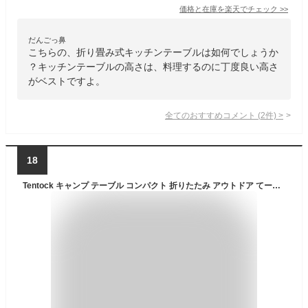
価格と在庫を
楽天
でチェック
>>
だんごっ鼻
こちらの、折り畳み式キッチンテーブルは如何でしょうか
？キッチンテーブルの高さは、料理するのに丁度良い高さ
がベストですよ。
全てのおすすめコメント
(
2
件)
>
18
Tentock キャンプ テーブル コンパクト 折りたたみ アウトドア てーぶる アルミ ロールテーブル 折り畳み ソロ キッチン テーブル 折りたたみ 無限拡大可能 BBQ ハイキング アウトドア用 収納ケース付き (テーブル本体+ランタンハンガー+ハンガー)