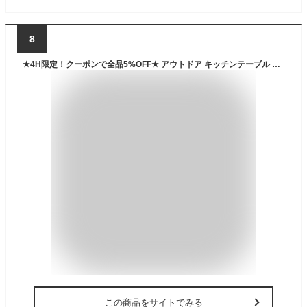
8
★4H限定！クーポンで全品5%OFF★ アウトドア キッチンテーブル 幅120 高さ2段階 軽量 木目 コンロ台 高さ調節 折りたたみテーブル 折りたたみ ランタンハンガー ツールハンガー レジャーテーブル アウトドアテーブル アウトドア キャンプ バーベキュー
この商品をサイトでみる