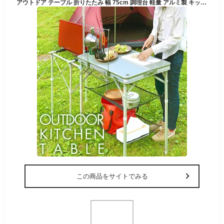
アウトドア テーブル 折りたたみ 幅 75cm 調理台 軽量 アルミ製 キッチン キッチンテーブル バーナースタンド キャンプ用 折りたたみテーブル 収納式 アウトドアテーブル レジャーテーブル アルミ BBQ バーベキュー FIELDOOR 1年保証 ●[送料無料][あす楽]
この商品をサイトでみる