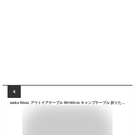
4
waku fimac アウトドアテーブル 90×60cm キャンプテーブル 折りたたみ ロールテーブル アルミ 軽量 高さ調整 木目調 収納バッグ付 バーベキュー BBQ レジャーテーブル ファミリーキャンプ ピクニック 屋外 キャンプ用品 コンパクト 2〜4人用