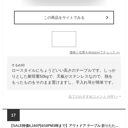
この商品をサイトでみる
価格と在庫を
Amazon
でチェック
>>
するめ50
ロースタイルにちょうどいい高さのテーブルです。しっか
りとした耐荷重50kgで、天板がステンレスなので、熱を
もったものをそのまま置けますし、手入れ等が簡単です。
全てのおすすめコメント
(
4
件)
>
17
【SALE特価6,160円4/18PM3時まで】アウトドア テーブル 折りたたみ 幅 75cm 調理台 軽量 アルミ製 キッチン キッチンテーブル バーナースタンド キャンプ用 折りたたみテーブル 収納式 アウトドアテーブル レジャーテーブル コンパクト アルミ ■[送料無料][あす楽]