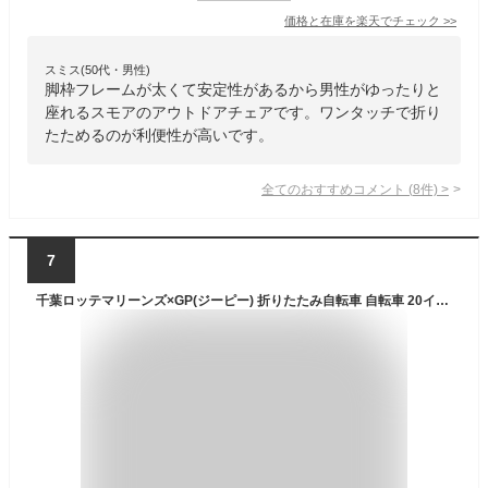
価格と在庫を
楽天
でチェック
>>
スミス(50代・男性)
脚枠フレームが太くて安定性があるから男性がゆったりと
座れるスモアのアウトドアチェアです。ワンタッチで折り
たためるのが利便性が高いです。
全てのおすすめコメント
(
8
件)
>
7
千葉ロッテマリーンズ×GP(ジーピー) 折りたたみ自転車 自転車 20インチ シマノ6段変速 カゴ ロック付き GPCL002 54291 ホワイト