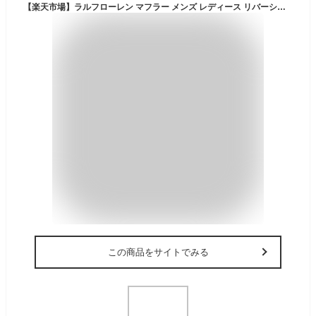
【楽天市場】ラルフローレン マフラー メンズ レディース リバーシブル 無地 プレゼント ストール ウール ポロ ポロラルフローレン クリスマス ギフト プレゼント 男性 女性 POLO RALPH LAUREN Scarf PC0455 【メール便送料無料】[M便 1/1]：ＫＯＴＥＮ 楽天市場支店
この商品をサイトでみる