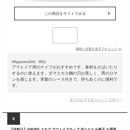
この商品をサイトでみる
価格と在庫を
楽天
でチェック
>>
RRgypsies(60代・男性)
アウトドア用のナイフがおすすめです。食材をさばいたり
するのに使えます。ダマスカス鋼の刃が美しく、男のロマ
ンを感じます。革製のシース付きで、持ち歩くのに便利で
す。
全てのおすすめコメント
(
1
件)
>
6
【送料込】SMORE スモア アウトドアチェア 折りたたみ椅子 お洒落 かわいい アウトドアチェア 折りたたみ おしゃれ アルミ ハイチェア オックスフォード 背面ポケット 持ち運び 収納袋付き 簡単ワンタッチ設置 Alumi High Armchair ランキング 持ち物 実用品 プレゼント