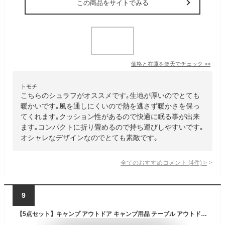
この商品をサイトでみる
価格と在庫を
楽天
でチェック
>>
トモチ
こちらのシュラフがオススメです｡生地が厚いのでとても
暖かいです｡風を通しにくいので熱を逃さず暖かさを保っ
てくれます｡クッション性があるので快適に眠る事が出来
ます｡コンパクトに折り畳めるので持ち運びしやすいです｡
オシャレなデザインなのでとても素敵です｡
全てのおすすめコメント
(
4
件)
>
9
【5点セット】キャンプ アウトドア キャンプ用品 テーブル アウトドアテーブル ヘキサタープ コンテナボックス 5点セット 2人用 ハイタイプ キャンプ アウトドア レジャー 椅子 イス テーブル タープ 組み立て簡単 折りたたみ C5S-2H