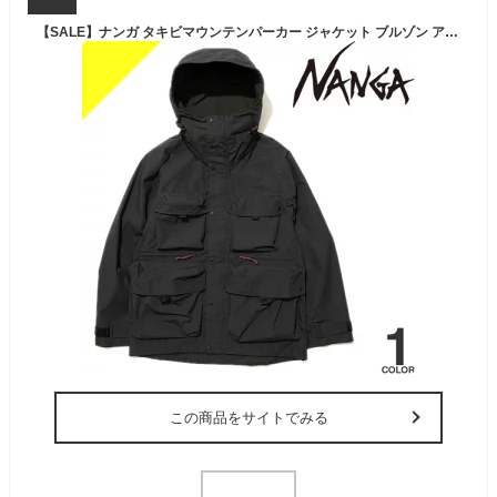
【SALE】ナンガ タキビマウンテンパーカー ジャケット ブルゾン アウター メンズ フード付き 難燃 アウトドア キャンプ 軽量 防寒 超撥水 通勤 通学 大きいサイズ ブランド チャコール コヨーテ NANGA
この商品をサイトでみる