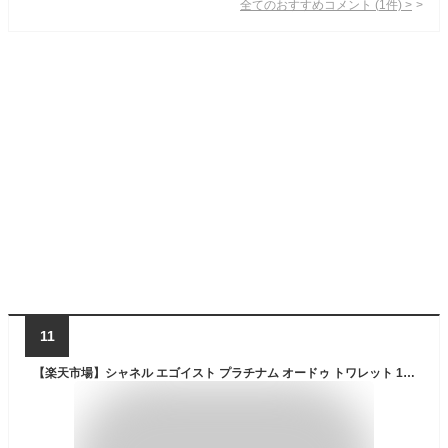
全てのおすすめコメント
(
1
件)
>
11
【楽天市場】シャネル エゴイスト プラチナム オードゥ トワレット 100ml 香水 CHANEL EGOISTE PLATINUM EDT [4601] [3F-C8]：アクアブーケ楽天市場店