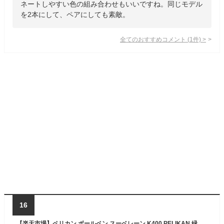
ネートしやすい色の組み合わせもいいですね。同じモデル
を2本にして、ペアにしても素敵。
全てのおすすめコメント
(
1
件)
>
16
【楽天市場】ペリカン ボールペン スーベレーン K400 PELIKAN 緑縞 ワイトトータス ブルー縞 ボルドー 黒 名前入り 1本から 名前入りボールペン クリスマス プレゼント 男性 高級ボールペン おしゃれ かっこいい ペリカンボールペン：万年筆・ボールペンのペンハウス