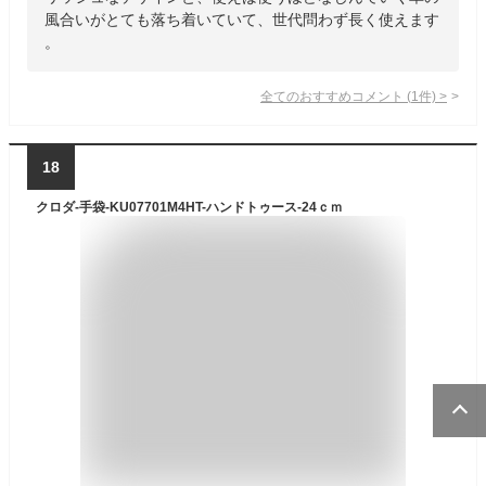
風合いがとても落ち着いていて、世代問わず長く使えます
。
全てのおすすめコメント
(
1
件)
>
18
クロダ-手袋-KU07701M4HT-ハンドトゥース-24ｃｍ