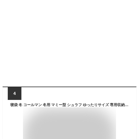
4
寝袋 冬 コールマン 冬用 マミー型 シュラフ ゆったりサイズ 専用収納袋付き North Rim Mummy Coleman ノースリム スリーピングバッグ ねぶくろ -18度対応 丸洗いOK 来客用 オレンジ/ブラック 最強 車中泊 用 寝袋シュラフ マミー型寝袋