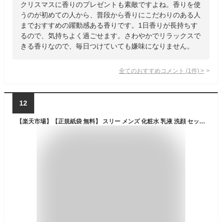
クリスマスに香りのプレゼントも素敵ですよね。香りを使
うのが初めての人から、普段から香りにこだわりのある人
までおすすめの躍動感ある香りです。1日香りが長持ちす
るので、気持ちよく過ごせます。さわやかでリラックスで
きる香りなので、毎日つけていても嫌味になりません。
全てのおすすめコメント
(
1
件)
>
12
【楽天市場】【正規紙袋 無料】 スリー メンズ 化粧水 乳液 洗顔 セット フォー メン ジェントリング トライアルキット 洗顔フォーム フォー・メン three コスメ 化粧品 化粧 オーガニック ギフト スキンケア 新品 ブランド メンズコスメ 通販 実用的：ワールドインポート 楽天市場店