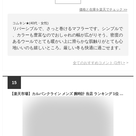
価格と在庫を
楽天
でチェック
>>
コムキン★(40代・女性)
リバーシブルで、さっと巻けるマフラーです。シンプルで
、カラーも豊富なのでおしゃれの幅が広がりそう。密度の
あるウールでとても暖かい上に滑らかな肌触りがとても心
地いいのも嬉しいところ。厳しい冬も快適に過ごせます。
全てのおすすめコメント
(
1
件)
>
15
【楽天市場】カルバンクライン メンズ 腕時計 当店 ランキング 1位 選べる3モデル スイス製 時計 メンズ ハイヌーン クロノグラフ レザー ビジネス 男性 彼氏 旦那 父 息子 男友達 大学生 社会人 就活 内定 合格 入学 誕生日 お祝い ギフト サプライズ プレゼント 合格 入学 卒業 社会人：ペアウォッチ 腕時計 ノップル