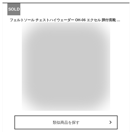
SOLD
フェルトソール チェストハイウェーダー OH-06 エクセル 胴付長靴 胴長 長靴 ウェダー 土木 災害 清掃胴付き長靴 釣り用長靴 水中作業 作業服 フェルト底 ナイロン 70D
類似商品を探す