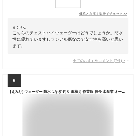
価格と在庫を
楽天
でチェック
>>
まくりん
こちらのチェストハイウェーダーはどうでしょうか。防水
性に優れていますしラジアル底なので安全性も高いと思い
ます。
全てのおすすめコメント
(
7
件)
>
6
[えみり] ウェーダー 防水つなぎ 釣り 田植え 作業服 胴長 水産業 オールインワン 水仕事 24-27cm 大きいサイズ 迷彩柄 インナーポケット付き 5色 グリーン27