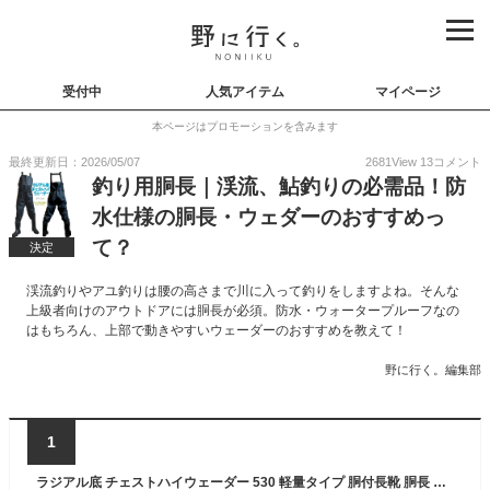
受付中
人気アイテム
マイページ
本ページはプロモーションを含みます
最終更新日：2026/05/07
2681
View
13
コメント
釣り用胴長｜渓流、鮎釣りの必需品！防
水仕様の胴長・ウェダーのおすすめっ
て？
決定
渓流釣りやアユ釣りは腰の高さまで川に入って釣りをしますよね。そんな
上級者向けのアウトドアには胴長が必須。防水・ウォータープルーフなの
はもちろん、上部で動きやすいウェーダーのおすすめを教えて！
野に行く。編集部
1
ラジアル底 チェストハイウェーダー 530 軽量タイプ 胴付長靴 胴長 長靴 ウェダー 土木 災害 清掃胴付き長靴 釣り用長靴 水中作業 作業服 ラジアルソール農作業 田植 潮干狩り 洗車 OU