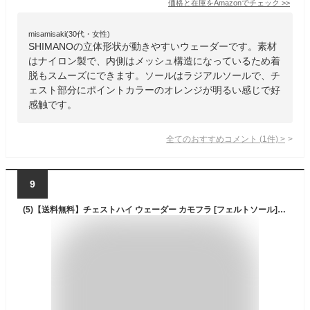
価格と在庫を
Amazon
でチェック
>>
misamisaki(30代・女性)
SHIMANOの立体形状が動きやすいウェーダーです。素材
はナイロン製で、内側はメッシュ構造になっているため着
脱もスムーズにできます。ソールはラジアルソールで、チ
ェスト部分にポイントカラーのオレンジが明るい感じで好
感触です。
全てのおすすめコメント
(
1
件)
>
9
(5)【送料無料】チェストハイ ウェーダー カモフラ [フェルトソール] [補修キット付属] /迷彩/釣り/水場作業/清掃/ウェダー/渓流/X'SELL/エクセル/OH-821/長靴/胴長靴