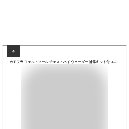
4
カモフラ フェルトソール チェストハイ ウェーダー 補修キット付 エクセル インナーメッシュ SS〜5L 胴付長靴 胴長 ウェダー フェルト底 清掃 胴付き 釣り用長靴 水中作業 作業服 レディース メンズ 子供 ジュニア 防水 迷彩柄 OH-821