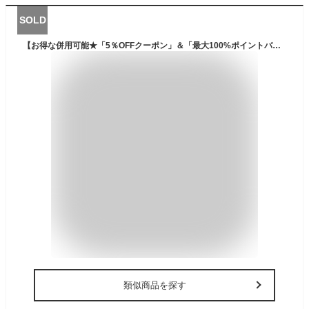
SOLD
【お得な併用可能★「5％OFFクーポン」＆「最大100%ポイントバック」★3/18】 【楽天1位】 ウェーダー チェストハイ フィッシングウェーダー チェストハイウェーダー ナイロンウェーダー ウエストハイ フィッシング 釣り 胸ポケット 胴付長靴 胴長 釣り 長靴 土木 防災 清掃
類似商品を探す