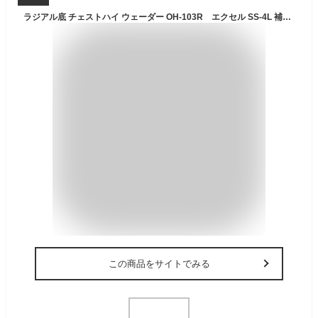
ラジアル底 チェストハイ ウェーダー OH-103R エクセル SS-4L 補修材付 胴付長靴 胴長 釣り用長靴 ウェダー 土木 防災 清掃 農業 農作業 漁業 胴付き長靴 釣り用長靴 作業服 レディース 子供 防水 水産長靴 潮干狩り 貝堀り 貝掘り
この商品をサイトでみる