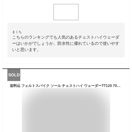
まくち
こちらのランキングでも人気のあるチェストハイウェーダ
ーはいかがでしょうか。防水性に優れているので使いやす
いと思います。
SOLD
送料込 フェルトスパイク ソール チェストハイ ウェーダーTT120 70デニール 3S〜5L 胴付長靴 胴長 ウェダー 水産 フェルトピン 清掃 胴付き長靴 釣り用 水中作業 作業靴 レディース メンズ 防水 迷彩 カモフラージュ エクセル ss12