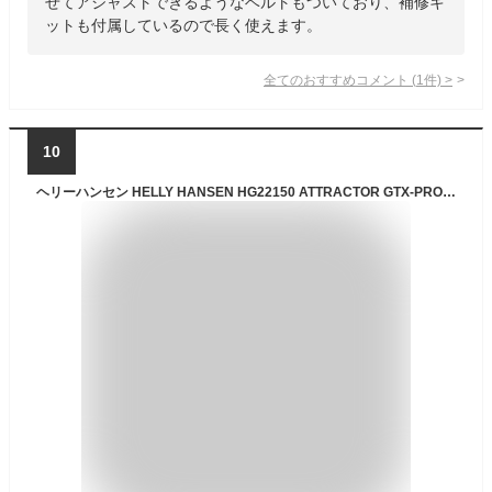
せてアジャストできるようなベルトもついており、補修キ
ットも付属しているので長く使えます。
全てのおすすめコメント
(
1
件)
>
10
ヘリーハンセン HELLY HANSEN HG22150 ATTRACTOR GTX-PRO TROUSERS アトラクター ゴアテックス プロ トラウザース GORE-TEX ビブ パンツ ウェーダー オーバーオール ソルトルアー フィッシング 吉田 遊 海 釣り 撥水 防水 防寒 防風 2カラー 国内正規 2021AW