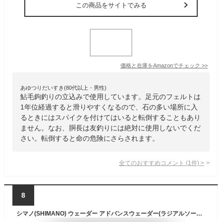
この商品をサイトでみる
価格と在庫を
Amazon
でチェック
>>
あゆつりだいすき(80代以上・男性)
鮎毛鉤釣りの立込みで使用しています。足元のフェルトは
1年位経過すると滑りやすくなるので、石の多い場所に入
るときにはスパイクを付けてはいると転倒することもあり
ません。なお、胴長は友釣りには絶対に使用しないでくだ
さい。転倒すると命の危険にさらされます。
全てのおすすめコメント
(
1
件)
>
8
シマノ(SHIMANO) ウェーダー アドバンスウェーダー(ラジアルソール・カットピンフェルトソール) SS~3Lサイズ FF-044S/FF-045S