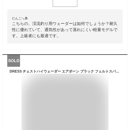
だんごっ鼻
こちらの、渓流釣り用ウェーダーは如何でしょうか？耐久
性に優れていて、通気性があって蒸れにくい軽量モデルで
す。上級者にも最適です。
SOLD
DRESS チェストハイウェーダー エアボーン ブラック フェルトスパイク ラジアルソール AIRBORNE ウエストベルト付き S-XXLサイズ 裏メッシュ ナイロン 胴長 釣り ガーデニング 水仕事 雪かき 潮干狩り 農作業 漁業 ドレス