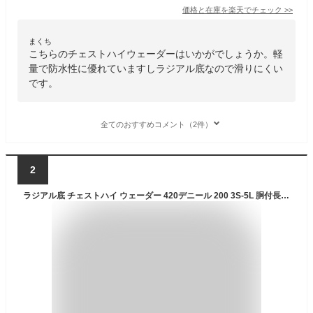
価格と在庫を
楽天
でチェック
>>
まくち
こちらのチェストハイウェーダーはいかがでしょうか。軽
量で防水性に優れていますしラジアル底なので滑りにくい
です。
全てのおすすめコメント（2件）
2
ラジアル底 チェストハイ ウェーダー 420デニール 200 3S-5L 胴付長靴 胴長 ウェダー 土木 水産 農作業 漁業 ラジアルソール 胴付き長靴 釣り用長靴 作業服 レディース 子供 防水 水産長靴 潮干狩り 貝堀り 貝掘り