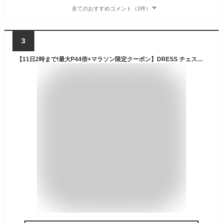
全てのおすすめコメント（2件）
3
【11日2時まで!最大P44倍+マラソン限定クーポン】DRESS チェストハイウェーダーエアボーン フェルトスパイクソール [ブラック/グレー/ブロンズ] [S～XXL] 裏メッシュ ナイロン 水仕事 除雪 潮干狩り 掃除 農作業 漁業 フローター 釣り