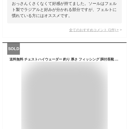
おっさんくさくなくて好感が持てました。ソールはフェル
ト製でラジアルと好みが分かれる部分ですが、フェルトに
慣れている方にはオススメです。
全てのおすすめコメント
(
1
件)
>
SOLD
送料無料 チェストハイウェーダー 釣り 厚さ フィッシング 胴付長靴 胴長 釣り用長靴 カモフラ アウトドア【作業用 釣り 農作業 田畑仕事 水産用 釣り用ウェア つなぎ 作業服 釣りスーツ チェストウェーダー ウエーダー ゴム長靴 防水生地 防水服 田植え漁師 除雪作業】