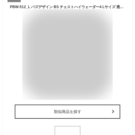
PBW-512_L パズデザイン BS チェストハイウェーダー4 Lサイズ 透湿タイプ(チャコール) Pazdesign BS CHEST HIGH WADER IV
類似商品を探す