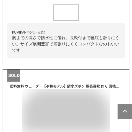
KUMIKAN(40代・女性)
胸までの高さで防水性に優れ、長靴付きで靴底も滑りにく
い。サイズ展開豊富で嵩張りにくくコンパクトなのもいい
です
SOLD
送料無料 ウェーダー【令和モデル】防水ズボン 胴長長靴 釣り 田植え 漁業 雪かき 26~27cm