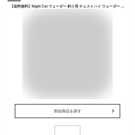
【送料無料】Night Cat ウェーダー 釣り用 チェストハイ ウェーダー 胴長 渓流釣り ラジアル ワンタッチベルト 付き 通気 軽量 おしゃれ 作業着
類似商品を探す