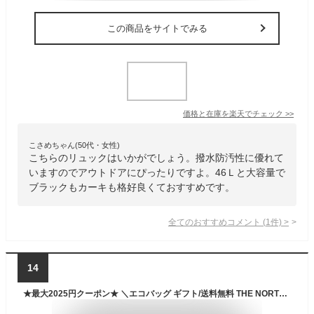
この商品をサイトでみる
価格と在庫を
楽天
でチェック
>>
こさめちゃん(50代・女性)
こちらのリュックはいかがでしょう。撥水防汚性に優れて
いますのでアウトドアにぴったりですよ。46Ｌと大容量で
ブラックもカーキも格好良くておすすめです。
全てのおすすめコメント
(
1
件)
>
14
★最大2025円クーポン★ ＼エコバッグ ギフト/送料無料 THE NORTH FACE BIG SHOT ザノースフェイス 韓国正規品 ビッグショット 30l リュック バッグ 大容量 大型 学生 通学 通勤 メンズ レディース 大人 おしゃれ かわいい カジュアル 大人 旅行 マザーズバッグ ママバッグ