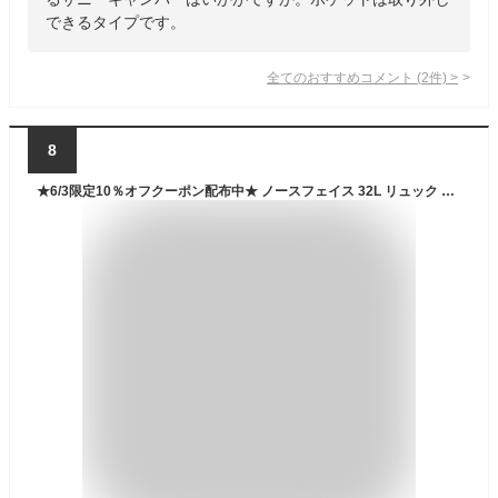
できるタイプです。
全てのおすすめコメント
(
2
件)
>
8
★6/3限定10％オフクーポン配布中★ ノースフェイス 32L リュック BOREALIS II ☆ ロゴ 大容量 バックパック スクールバッグ 通勤 通学 レディース メンズ 韓国 THE NORTH FACE【正規品/関税込/送料無料】