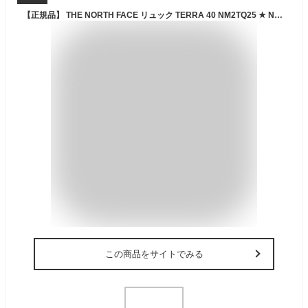
【正規品】 THE NORTH FACE リュック TERRA 40 NM2TQ25 ★ NM2TQ54 ★ NM2TR20 ☆ バックパック ロゴ バッグ 鞄 メンズ レディース ユニセックス 韓国 韓国ファッション ノースフェイス【関税込/送料無料】
この商品をサイトでみる