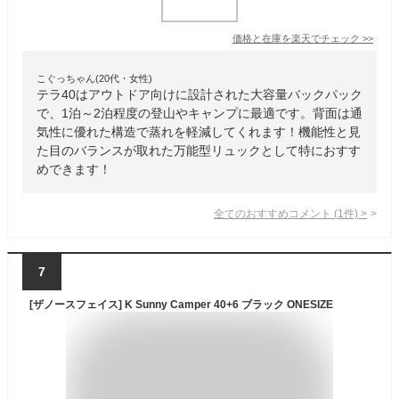
価格と在庫を
楽天
でチェック
>>
こぐっちゃん(20代・女性)
テラ40はアウトドア向けに設計された大容量バックパック
で、1泊～2泊程度の登山やキャンプに最適です。背面は通
気性に優れた構造で蒸れを軽減してくれます！機能性と見
た目のバランスが取れた万能型リュックとして特におすす
めできます！
全てのおすすめコメント
(
1
件)
>
7
[ザノースフェイス] K Sunny Camper 40+6 ブラック ONESIZE