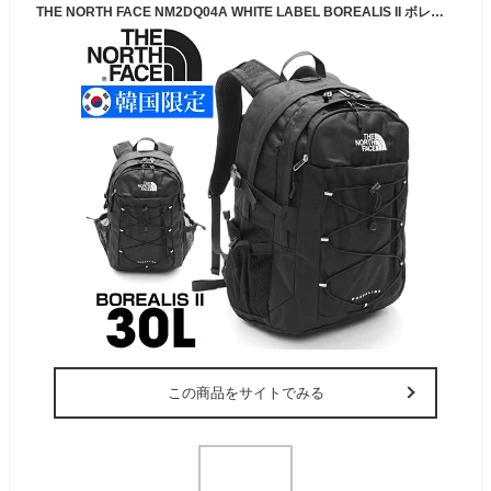
THE NORTH FACE NM2DQ04A WHITE LABEL BOREALIS II ボレアリス2 ノースフェイス バックパック リュックサック 30L リュック メンズ おしゃれ ビジネス ビジネスリュック ブランド ビジネスバッグ カジュアル
この商品をサイトでみる