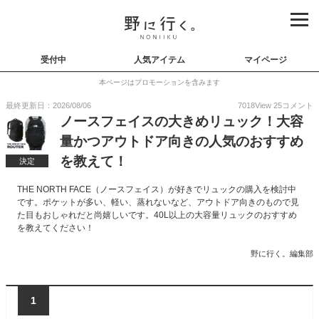
受付中
人気アイテム
マイページ
本ページはプロモーションを含みます
最終更新日：2026/08/06
7018
View
25
コメント
ノースフェイスの大きめリュック！大容
量かつアウトドア向きの人気のおすすめ
を教えて！
決定
THE NORTH FACE（ノースフェイス）が好きでリュックの購入を検討中
です。ポケットが多い、軽い、蒸れないなど、アウトドア向きのもので見
た目もおしゃれだと尚嬉しいです。40L以上の大容量リュックのおすすめ
を教えてください！
野に行く。編集部
1