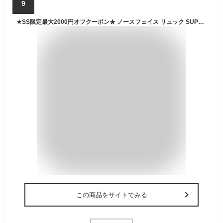
9
★SS限定最大2000円オフクーポン★ ノースフェイス リュック SUPER PACK II ☆ ロゴ バックパック ポーチ付き 通勤 通学 バッグ 鞄 メンズ レディース 韓国 THE NORTH FACE【正規品/関税込/送料無料】
この商品をサイトでみる