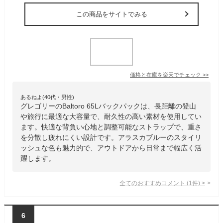
この商品をサイトでみる
価格と在庫を
楽天
でチェック
>>
あるねよ(40代・男性)
グレゴリーのBaltoro 65Lバックパックは、長距離の登山
や旅行に最適な大容量で、耐久性の高い素材を使用してい
ます。快適な背負い心地と調整可能なストラップで、重さ
を分散し疲れにくい設計です。アラスカブルーのスタイリ
ッシュな色も魅力的で、アウトドアから日常まで幅広く活
躍します。
全てのおすすめコメント
(
1
件)
>
6