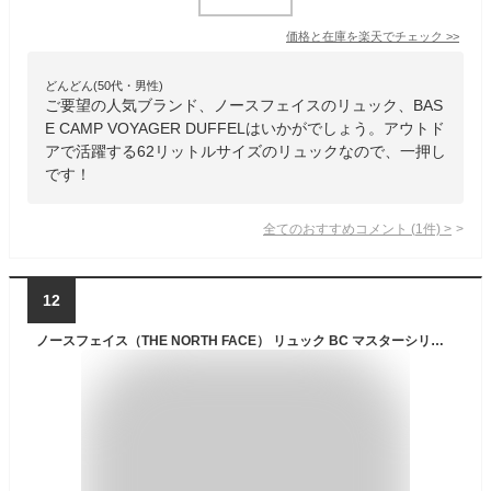
価格と在庫を
楽天
でチェック
>>
どんどん(50代・男性)
ご要望の人気ブランド、ノースフェイスのリュック、BAS
E CAMP VOYAGER DUFFELはいかがでしょう。アウトド
アで活躍する62リットルサイズのリュックなので、一押し
です！
全てのおすすめコメント
(
1
件)
>
12
ノースフェイス（THE NORTH FACE） リュック BC マスターシリンダー NM82350X K （ブラック/ＦＦ/Men's、Lady's）