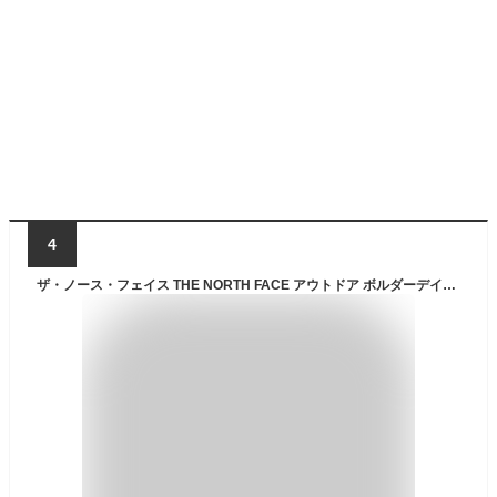
4
ザ・ノース・フェイス THE NORTH FACE アウトドア ボルダーデイパック リュック バックパック かばん 24L 大容量 小物 パソコン収納 A4サイズ収納可能 通勤 通学 ビジネス 自立 通気性 高機能 NM72356