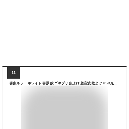
11
害虫キラー ホワイト 害獣 蚊 ゴキブリ 虫よけ 超音波 蚊よけ USB充電 虫対策 アウトドア 安全設計 GAKIRARA-WH