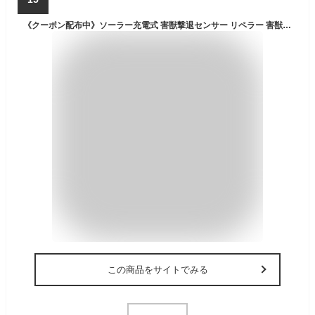
《クーポン配布中》ソーラー充電式 害獣撃退センサー リペラー 害獣 鳥獣 撃退 駆除 退治 対策 作物被害 フン 騒音対策 超音波 警告音 LEDライト ガーデニング 庭 畑 アウトドア キャンプ ネズミ ハト タヌキ 犬 キツネ テン 猫 アライグマ アナグマ スカンク コウモリ 鳥
この商品をサイトでみる