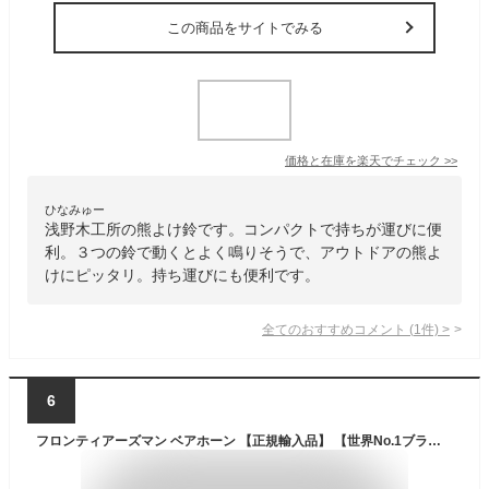
この商品をサイトでみる
価格と在庫を
楽天
でチェック
>>
ひなみゅー
浅野木工所の熊よけ鈴です。コンパクトで持ちが運びに便
利。３つの鈴で動くとよく鳴りそうで、アウトドアの熊よ
けにピッタリ。持ち運びにも便利です。
全てのおすすめコメント
(
1
件)
>
6
フロンティアーズマン ベアホーン 【正規輸入品】 【世界No.1ブランド/SEC社製】 最強 熊撃退 獰猛な 野生動物 ヒグマ 猪 サル にも有効！