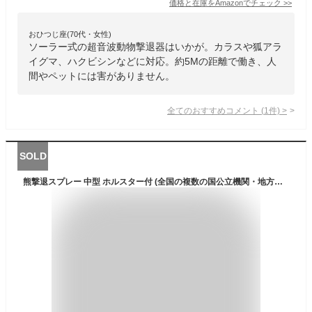
価格と在庫を
Amazon
でチェック
>>
おひつじ座(70代・女性)
ソーラー式の超音波動物撃退器はいかが。カラスや狐アラ
イグマ、ハクビシンなどに対応。約5Mの距離で働き、人
間やペットには害がありません。
全てのおすすめコメント
(
1
件)
>
SOLD
熊撃退スプレー 中型 ホルスター付 (全国の複数の国公立機関・地方自治体正式採用品) B-609-CS