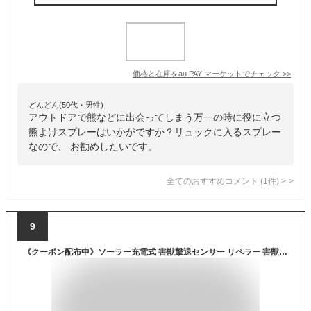
価格と在庫を
au PAY マーケット
でチェック
>>
どんどん(50代・男性)
アウトドアで熊などに出会ってしまう万一の時に役に立つ
熊よけスプレーはいかがですか？リュックに入るスプレー
なので、 お勧めしたいです。
全てのおすすめコメント
(
1
件)
>
9
《クーポン配布中》ソーラー充電式 害獣撃退センサー リペラー 害獣 鳥獣 撃退 駆除 退治 対策 作物被害 フン 騒音対策 超音波 警告音 LEDライト ガーデニング 庭 畑 アウトドア キャンプ ネズミ ハト タヌキ 犬 キツネ テン 猫 アライグマ アナグマ スカンク コウモリ 鳥