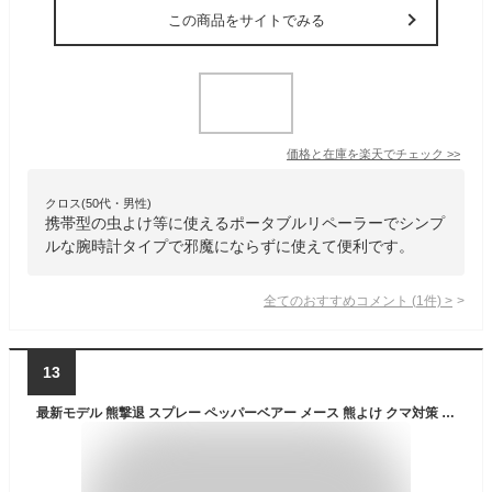
この商品をサイトでみる
価格と在庫を
楽天
でチェック
>>
クロス(50代・男性)
携帯型の虫よけ等に使えるポータブルリペーラーでシンプ
ルな腕時計タイプで邪魔にならずに使えて便利です。
全てのおすすめコメント
(
1
件)
>
13
最新モデル 熊撃退 スプレー ペッパーベアー メース 熊よけ クマ対策 80346 mace トウガラシ成分 害獣対策 カプサイシノイド 防犯 熊