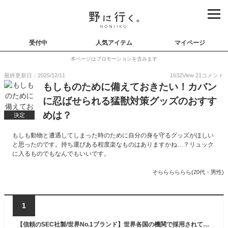
受付中
人気アイテム
マイページ
本ページはプロモーションを含みます
最終更新日：2025/12/11
1632
View
21
コメント
もしものために備えておきたい！カバン
に忍ばせられる猛獣対策グッズのおすす
めは？
決定
もしも動物と遭遇してしまった時のために自分の身を守るグッズがほしい
と思ったのです。持ち運びある程度楽なものはありますかね…？リュック
に入るものでもなんでもいいです。
そらららららら(20代・男性)
1
【信頼のSEC社製/世界No.1ブランド】世界各国の機関で採用されている フロンティアーズマン・熊撃退スプレー（ベアスプレー） 熊を撃退！イノシシ、猿、鹿、野犬などの対策にも使えます！ 大容量の熊スプレー258g(272ml)しかもお得なホルスター(ケース)付き【正規輸入品/安心の日本語表記】