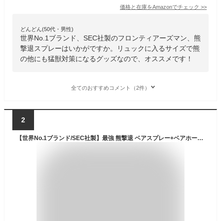
価格と在庫を
Amazon
でチェック
>>
どんどん(50代・男性)
世界No.1ブランド、SEC社製のフロンティアーズマン、熊
撃退スプレーはいかがですか。リュックに入るサイズで熊
の他にも猛獣対策になるグッズなので、オススメです！
全てのおすすめコメント（2件）
2
【世界No.1ブランド/SEC社製】最強 熊撃退 ベアスプレー+ベアホーン セット 獰猛なヒグマ 猪（いのしし） サルにも有効 熊スプレー【正規輸入品/安心の日本語表記】