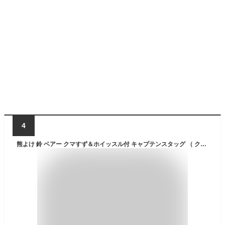
4
熊よけ 鈴 ベアー クマすず＆ホイッスル付 キャプテンスタッグ （ クマよけ 登山 グッズ ハイキング 森 山 アウトドア ベル キーホルダー アクセサリー 笛 熊 ）【3980円以上送料無料】