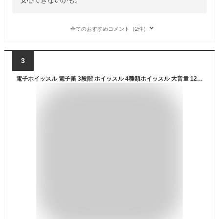
全てのおすすめコメント（2件）
3
電子ホイッスル 電子笛 3段階 ホイッスル 4種類ホイッスル 大音量 125db サッカ バスケットボール スポーツ 審判 団体競技 アウトドア 防災 防犯 登山 害獣 対策 (ブラック)