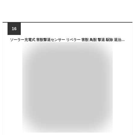
16
ソーラー充電式 害獣撃退センサー リペラー 害獣 鳥獣 撃退 駆除 退治 対策 作物被害 フン 騒音対策 超音波 警告音 LEDライト ガーデニング 庭 畑 アウトドア キャンプ ネズミ ハト タヌキ 犬 キツネ テン 猫 アライグマ アナグマ スカンク コウモリ 鳥 父の日 プレゼント