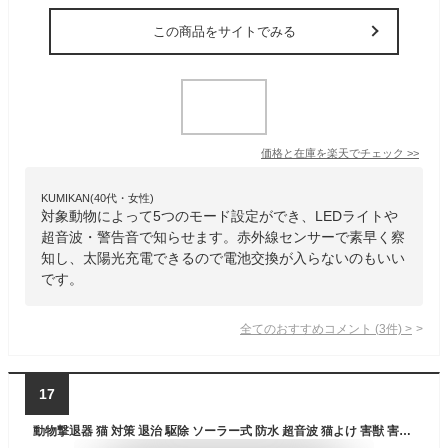
この商品をサイトでみる
価格と在庫を
楽天
でチェック
>>
KUMIKAN(40代・女性)
対象動物によって5つのモード設定ができ、LEDライトや
超音波・警告音で知らせます。赤外線センサーで素早く察
知し、太陽光充電できるので電池交換が入らないのもいい
です。
全てのおすすめコメント
(
3
件)
>
17
動物撃退器 猫 対策 退治 駆除 ソーラー式 防水 超音波 猫よけ 害獣 害鳥 犬ネズミ カラス コウモリ 狐アライグマハクビシンげっ歯類などに対応