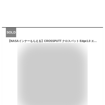
SOLD
【NASAインナーもらえる】CROSSPUTT クロスパット Edge1.0 エッジ1.0 公式 ゴルフ パター ネオマレット センターシャフト 三角構造 送料無料 正規代理店 正規 ヘッドカバー付き デュアルアラインメント 特許技術 メンズ レディース ブラック