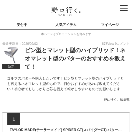
受付中
人気アイテム
マイページ
本ページはプロモーションを含みます
最終更新日：2026/02/02
878
View
9
コメント
ピン型とマレット型のハイブリッド！ネ
オマレット型のパターのおすすめを教え
て！
決定
ゴルフのパターを購入したいです！ピン型とマレット型のハイブリッドと
も言えるネオマレット型のもので、何かおすすめがあれば教えてくださ
い！初心者でもしっかりと芯を捉えて転がしやすいものでお願いします！
野に行く。編集部
1
TAYLOR MADE(テーラーメイド) SPIDER GT(スパイダーGT) パター シングルベンド メンズゴルフクラブ 右用 PT 33インチ ホーゼルタイプ : シングルベンド