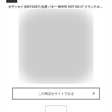
オデッセイ (ODYSSEY) 右用 パター WHITE HOT OG #7 クランクホーゼル (マレットタイプ, 34インチ, スチール) メンズ
この商品をサイトでみる