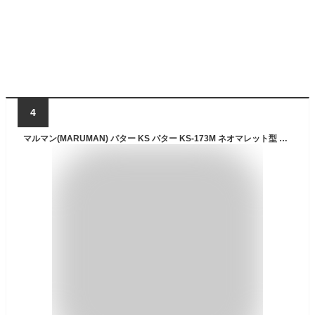
4
マルマン(MARUMAN) パター KS パター KS-173M ネオマレット型 34インチ メンズ KS-173M 右 ロフト角:4度