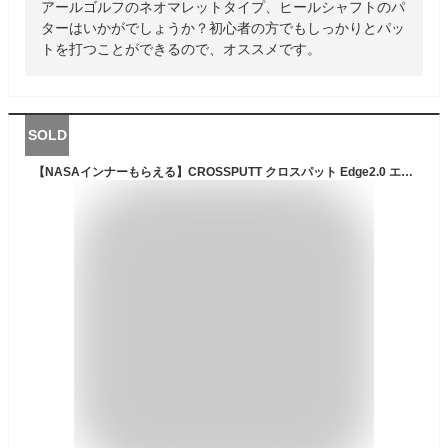
アールゴルフのネオマレットタイプ、ヒールシャフトのパ
ターはいかがでしょうか？初心者の方でもしっかりとパッ
トを打つことができるので、オススメです。
SOLD
【NASAインナーもらえる】CROSSPUTT クロスパット Edge2.0 エッジ2.0 公式 ゴルフ パター ネオマレット センターシャフト 三角構造 送料無料 正規代理店 正規 ヘッドカバー付き デュアルアラインメント 特許技術 ブラック メンズ レディース