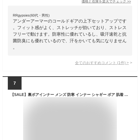
価格と在庫を
楽天
でチェック
>>
RRgypsies(60代・男性)
アンダーアーマーのコールドギアの上下セットアップです
。フィット感がよく、ストレッチが効いており、ストレス
フリーで動けます。防寒性に優れているし、吸汗速乾と抗
菌防臭にも優れているので、汗をかいても気になりません
。
全てのおすすめコメント
(
1
件)
>
7
【SALE】裏ボアインナー メンズ 防寒 インナー シャギー ボア 肌着 無地 ベーシック M L LL 3L 全3色