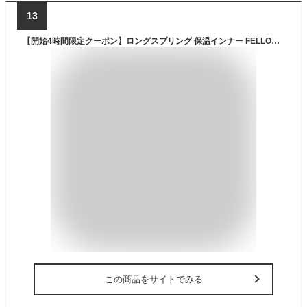
13
【開始4時間限定クーポン】ロングスプリング 保温インナー FELLOW ロンスプ サーフィン 裏起毛 エアーヒート起毛インナー ウェットスーツ インナー ウエットスーツ 防寒インナー セミドライスーツ用インナー SUP ダイビング 日本規格 大きいサイズ
この商品をサイトでみる