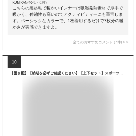
KUMIKAN(40代・女性)
こちらの裏起毛で暖かいインナーは吸湿発熱素材で厚手で
暖かく、伸縮性も高いのでアクティビティーにも重宝しま
す。ベーシックなカラーで、1枚着用するだけで7枚分の暖
かさが実感できますよ。
全てのおすすめコメント
(
7
件)
>
10
【置き配】【納期を必ずご確認ください】【上下セット】スポーツインナー 防寒インナー 冬 冬用 ヒートコンプレッション メンズ アンダーシャツ 裏起毛インナー 加圧 発熱 保温 長袖 スパッツ タイツ 人気 スポーツ用 メンズインナー