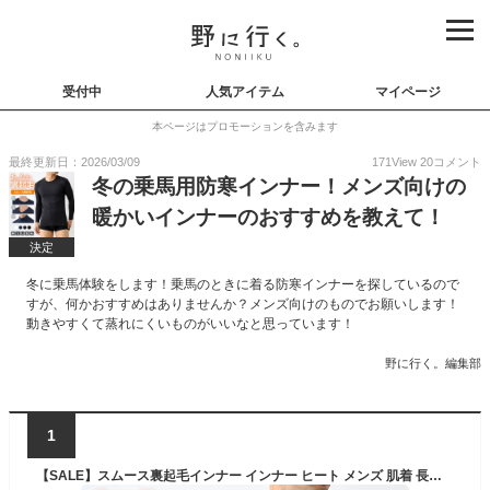
受付中
人気アイテム
マイページ
本ページはプロモーションを含みます
最終更新日：2026/03/09
171
View
20
コメント
冬の乗馬用防寒インナー！メンズ向けの
暖かいインナーのおすすめを教えて！
決定
冬に乗馬体験をします！乗馬のときに着る防寒インナーを探しているので
すが、何かおすすめはありませんか？メンズ向けのものでお願いします！
動きやすくて蒸れにくいものがいいなと思っています！
野に行く。編集部
1
【SALE】スムース裏起毛インナー インナー ヒート メンズ 肌着 長袖 無地 ベーシック 大きいサイズ M L LL 3L 4L 全3色