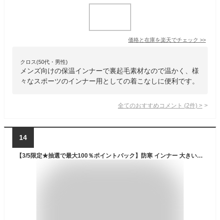
価格と在庫を
楽天
でチェック
>>
クロス(50代・男性)
メンズ向けの保温インナーで裏起毛素材なので温かく、様
々なスポーツのインナー用としての着こなしに便利です。
全てのおすすめコメント
(
2
件)
>
14
【3/5限定★抽選で最大100％ポイントバック】防寒 インナー 大きいサイズ メンズ 裏ボア M〜5L ( 長袖 裏起毛 あったかインナー 暖かい あたたかい 裏シャギー ストレッチ 極暖 ストレッチ 動きやすい 冬 寒さ対策 肌着 Tシャツ M L LL 3L 4L 5L )【在庫限り】