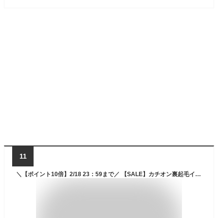
11
＼【ポイント10倍】2/18 23：59まで／ 【SALE】カチオン裏起毛インナー ヒート インナー メンズ カチオン 肌着 長袖 無地 ベーシック 大きいサイズ M L LL 3L 4L 全3色