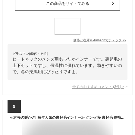
この商品をサイトでみる
価格と在庫を
Amazon
でチェック
>>
グラスマン(60代・男性)
ヒートネックのメンズ用あったかインナーです。裏起毛の
上下セットですし、保温性に優れています。動きやすいの
で、冬の乗馬用にぴったりですよ。
全てのおすすめコメント
(
3
件)
>
9
≪究極の暖かさ!!毎年人気の裏起毛インナー≫ グンゼ 極 裏起毛 長袖 丸首 メンズ 冬用 防寒 防寒着 あったか インナー 暖かい 厚い 柔らか 生地 保温 下着 肌着 9分袖 ストレッチ 伸びる クルーネック 発熱 厚手 超厚手 部屋着 ギフト MH0808 M L LL