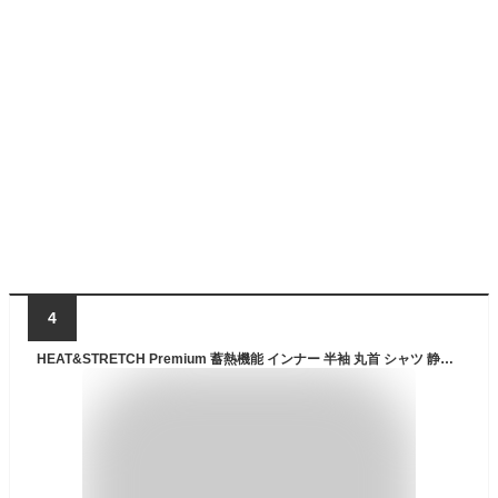
4
HEAT&STRETCH Premium 蓄熱機能 インナー 半袖 丸首 シャツ 静電防止 保温 冬のお悩み 裏起毛 メンズ 秋冬 ヒートテック あったか 肌着 ストレッチ 防寒 アンダーウェア インナー 男性 紳士 24AW M/L/LL K1120P-E