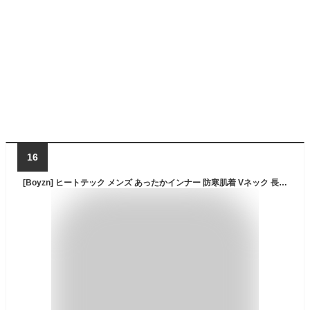
16
[Boyzn] ヒートテック メンズ あったかインナー 防寒肌着 Vネック 長袖シャツ ズボン下 前開き 上下セット 保温インナー[吸湿発熱・中厚・保温] Black-M