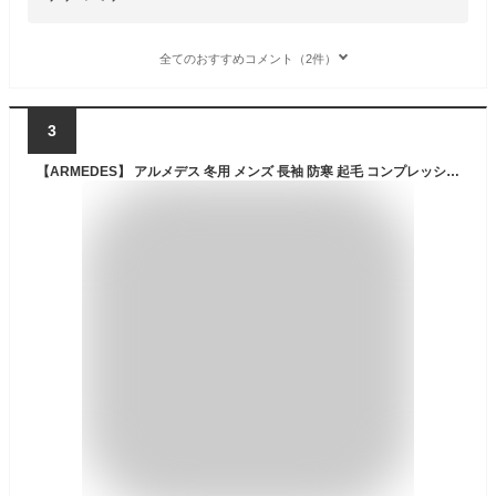
全てのおすすめコメント（2件）
3
【ARMEDES】 アルメデス 冬用 メンズ 長袖 防寒 起毛 コンプレッションインナー タートルネック ハイネック 加圧シャツ 伸縮性 吸汗速乾 スポーツインナー テックフィット メンズ 長袖 UVカット 紫外線対策 通気性 速乾性 送料無料 M-2XL 全3色 AR25