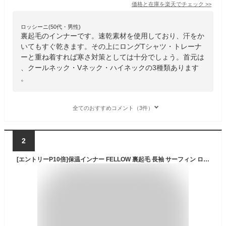
価格と在庫を
楽天
でチェック
>>
ロッシーニ(50代・男性)
裏起毛のインナーです。速乾素材を使用しており、汗をか
いてもすぐ乾きます。その上にロングTシャツ・トレーナ
ーと重ね着すれば寒さ対策としては十分でしょう。首元は
、クールネック・Vネック・ハイネックの3種類あります
。
全てのおすすめコメント（3件）
2
[エントリーP10倍]保温インナー FELLOW 裏起毛 長袖 サーフィン ロングスリーブ エアーヒート 起毛インナー ウェットスーツ インナー 防寒インナー セミドライスーツ用インナー 日本規格 大きいサイズ 14F-WT11