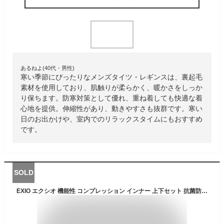
あるねよ(40代・男性)
寒い季節にぴったりなメンズタイツ・レギンスは、裏起毛
素材を使用しており、肌触りが柔らかく、暖かさをしっか
り保ちます。防寒対策として優れ、重ね着しても快適な着
心地を提供。伸縮性があり、動きやすさも抜群です。寒い
日のお出かけや、室内でのリラックスタイムにもおすすめ
です。
SOLD
EXIO エクシオ 機能性 コンプレッション インナー 上下セット 抗菌防臭 吸汗速乾 ストレッチ プレミアム起毛 シャツ 長袖 ハイネック/丸首 タイツ 前閉じ/前開き メンズ M-2XL 全8種 冬 W-H-SET 送料無料