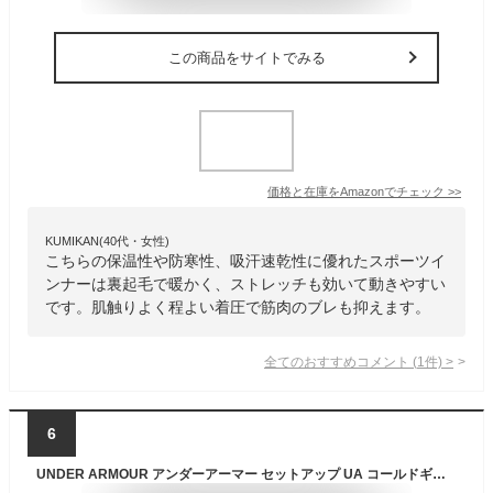
この商品をサイトでみる
価格と在庫を
Amazon
でチェック
>>
KUMIKAN(40代・女性)
こちらの保温性や防寒性、吸汗速乾性に優れたスポーツイ
ンナーは裏起毛で暖かく、ストレッチも効いて動きやすい
です。肌触りよく程よい着圧で筋肉のブレも抑えます。
全てのおすすめコメント
(
1
件)
>
6
UNDER ARMOUR アンダーアーマー セットアップ UA コールドギア アーマー フィッティド ツイスト ロングスリーブ モック シャツ・ツイスト レギンス 上下セット（トレーニング/MEN）002：Black / TeamRoyal トレーニングウエア 上下 保温性 秋冬 暖かさ 快適 吸汗速乾