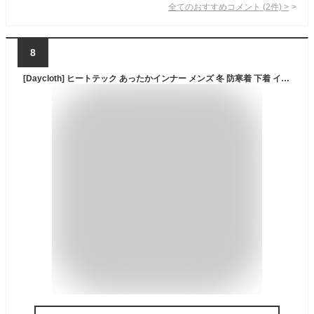
全てのおすすめコメント
(
2
件)
>
8
[Daycloth] ヒートテック あったかインナー メンズ 冬 防寒着 下着 インナー上下セット 保温肌着 裏起毛 長袖シャツ ズボン下 高弾性【厚手・特厚】誕生日/クリスマス/敬老の日/元旦 (2XL, 黒い-特厚)