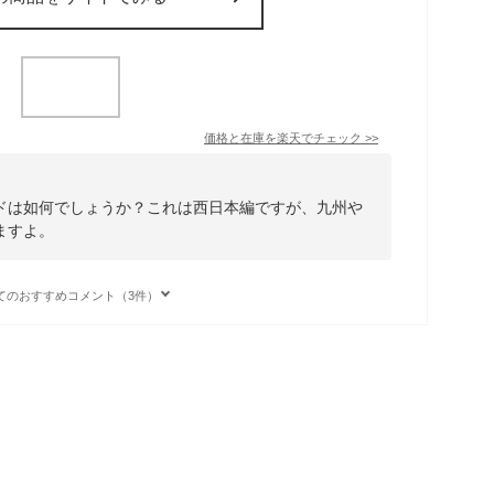
価格と在庫を
楽天
でチェック
>>
ドは如何でしょうか？これは西日本編ですが、九州や
ますよ。
てのおすすめコメント（3件）