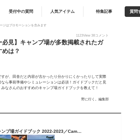
受付中の質問
人気アイテム
特集記事
質問
ージはプロモーションを含みます
1123
View
38
コメント
ー必見】キャンプ場が多数掲載されたガ
すめは？
ですが、田舎だと内容が古かったり分かりにくかったりして実際
者なら事前準備やシミュレーションは必須！ガイドブックだと見
。みなさんのおすすめのキャンプ場ガイドブックを教えて！
野に行く。編集部
テーマで選ぶ全国キャンプ場ガイドブック 2022-2023／CampGoodsMagazine【1000円以上送料無料】