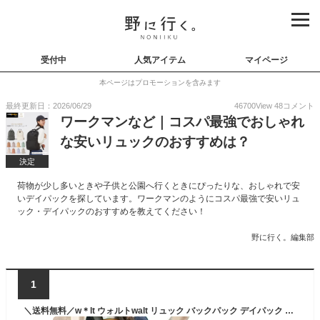
受付中
人気アイテム
マイページ
本ページはプロモーションを含みます
最終更新日：2026/06/29
46700
View
48
コメント
ワークマンなど｜コスパ最強でおしゃれ
な安いリュックのおすすめは？
決定
荷物が少し多いときや子供と公園へ行くときにぴったりな、おしゃれで安
いデイパックを探しています。ワークマンのようにコスパ最強で安いリュ
ック・デイパックのおすすめを教えてください！
野に行く。編集部
1
＼送料無料／w＊lt ウォルトwalt リュック バックパック デイパック ブラック グレー ネイビー 180-061E ユニセックス 男女兼用