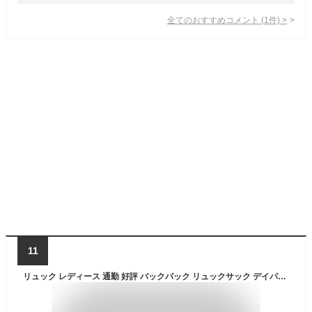
全てのおすすめコメント
(
1
件)
>
11
リュック レディース 通勤 好評 バックパック リュックサック デイパック バッグ バック 鞄 かばん カバン メンズ 容量 多機能 軽量 軽い ナイロン 背面ファスナー キャリーオン 撥水 はっ水 A4 通学 旅行 おしゃれ オシャレ