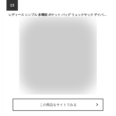
13
レディース シンプル 多機能 ポケット バッグ リュックサック デイパック リュック 黒 軽量 無地 楽天 防災リュック バックパック A.O.T. メンズ 高校生 大容量 通学 男女兼用バッグ 3543AR ba000023963-0AA0/000
この商品をサイトでみる