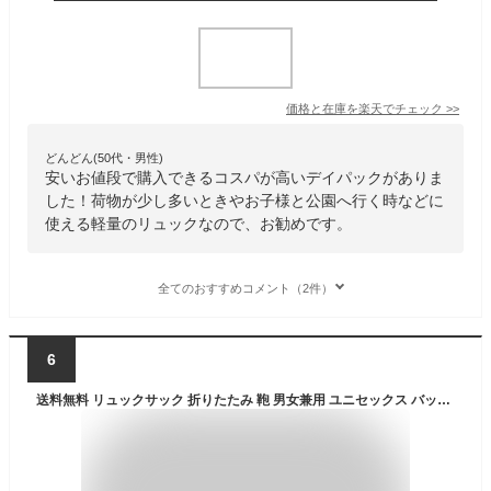
価格と在庫を
楽天
でチェック
>>
どんどん(50代・男性)
安いお値段で購入できるコスパが高いデイパックがありま
した！荷物が少し多いときやお子様と公園へ行く時などに
使える軽量のリュックなので、お勧めです。
全てのおすすめコメント（2件）
6
送料無料 リュックサック 折りたたみ 鞄 男女兼用 ユニセックス バックパック デイパック レディース メンズ カバン ファスナー メッシュポケット コンパクト収納 折り畳み 持ち歩き便利 サブバッグ 普段使い お出かけ 旅行 アウトドア