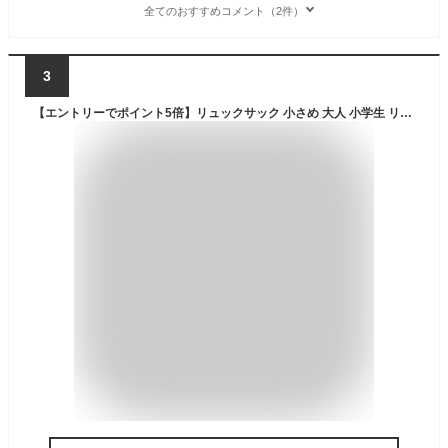
全てのおすすめコメント（2件）
3
【エントリーでポイント5倍】リュックサック 小さめ 大人 小学生 リュック 通学 レディース メンズ キッズ 男女兼用 アウトドア シンプル 軽量 プチプラ 通勤 バイク 旅行 防災用 デイバッグ デイパック マザーズバッグ A4 かばん 22L 送料無料 9102 バックパック