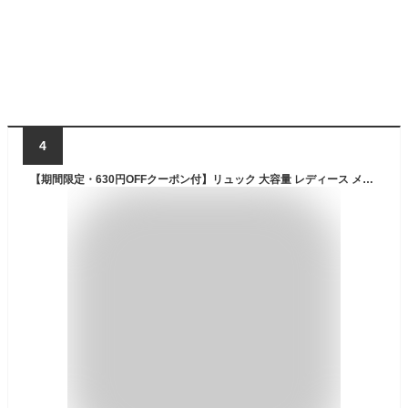
4
【期間限定・630円OFFクーポン付】リュック 大容量 レディース メンズ 楽天 シンプル バックパック 黒 ブラック リュックサック 通学 軽い 軽量 大きめ 旅行 a3 無地 地震対策 避難準備 防災リュック ディパック デイパック 防災用 非常