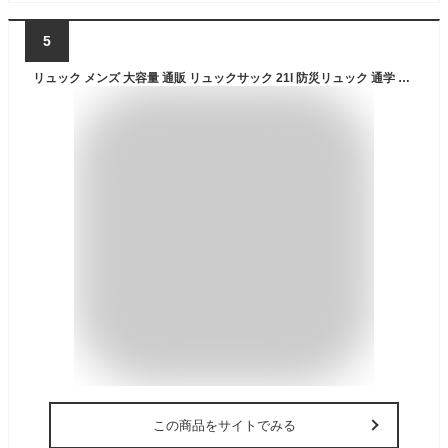
5
リュック メンズ 大容量 通販 リュックサック 21l 防災リュック 通学 通勤 旅行 軽量 軽い 非常用持ち出し袋 スポーツ 部活 アウトドア シンプル 無地 カモフラ 迷彩 デイパック Dパック バックパック TIGER LABEL タイガーレーベル TL-3
この商品をサイトでみる