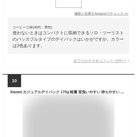
価格と在庫を
Amazon
でチェック
>>
コーヒー三杯(40代・男性)
使わないときはコンパクトに収納できるソロ・ツーリスト
のパッカブルタイプのデイパックはいかがですか。カラー
は2色あります。
全てのおすすめコメント
(
1
件)
>
10
Xiaomi カジュアルデイパック 170g 軽量 背負いやすい 持ちやすい 防滴素材 EPE コットンショルダーストラップ YKK ダブルスライダージッパー 10L ハンドストラップ 10 インチ 耐水性 コンパクトなサイズ 収納力