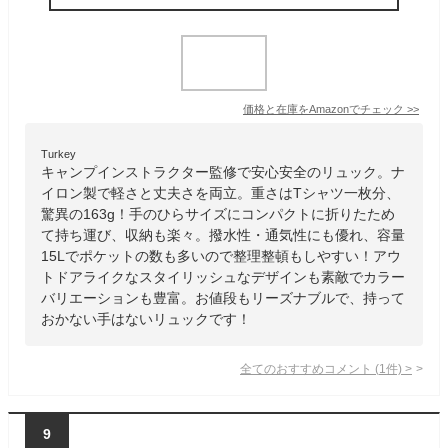
価格と在庫を
Amazon
でチェック
>>
Turkey
キャンプインストラクター監修で安心安全のリュック。ナ
イロン製で軽さと丈夫さを両立。重さはTシャツ一枚分、
驚異の163g！手のひらサイズにコンパクトに折りたため
て持ち運び、収納も楽々。撥水性・通気性にも優れ、容量
15Lでポケットの数も多いので整理整頓もしやすい！アウ
トドアライクなスタイリッシュなデザインも素敵でカラー
バリエーションも豊富。お値段もリーズナブルで、持って
おかない手はないリュックです！
全てのおすすめコメント
(
1
件)
>
9