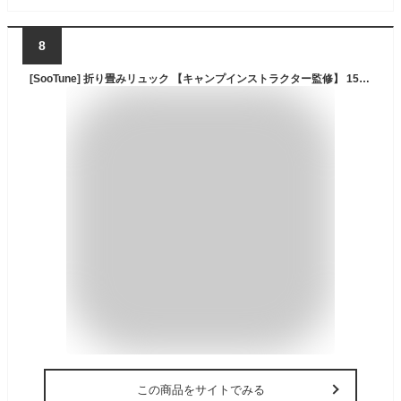
8
[SooTune] 折り畳みリュック 【キャンプインストラクター監修】 15L 軽量 防水 メンズ サブバッグ アウトドア 旅行 PC ナイロン 丈夫 登山 人気 男女兼用 (オレンジ)
この商品をサイトでみる