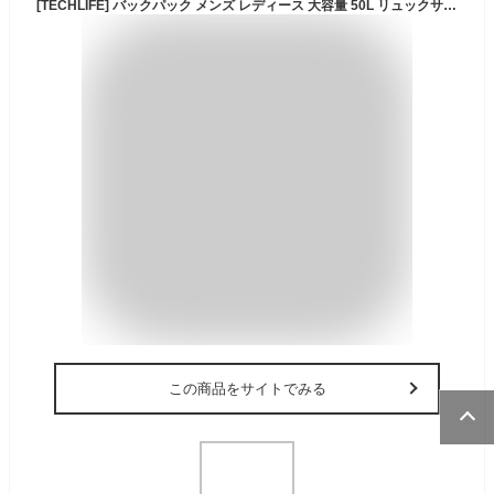
[TECHLIFE] バックパック メンズ レディース 大容量 50L リュックサック リュック 登山 拡張 撥水 多機能 出張 旅行 通勤 通学 防災 キャンプ用 ビジネスリュック 男女兼用 登山リュック
この商品をサイトでみる