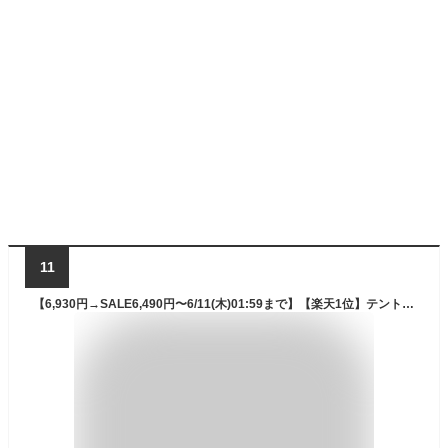
11
【6,930円→SALE6,490円〜6/11(木)01:59まで】【楽天1位】テント 一人用 ドームテント UVカット ソロテント ドーム型 耐水圧 1,500mm以上 シルバーコーティング メッシュ フルクローズテント キャノピー キャノピーテント インナーテント ■[送料無料]