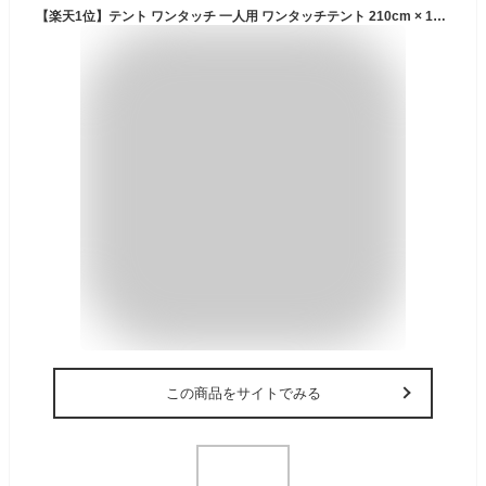
【楽天1位】テント ワンタッチ 一人用 ワンタッチテント 210cm × 165cm 耐水 遮熱 UVカット ソロテント 耐水圧 1,500mm 前室 ダブルウォール 自立型 ドームテント キャンプテント ソロキャンプ アウトドア FIELDOOR ワンタッチテント100 1年保証 ■[送料無料]
この商品をサイトでみる