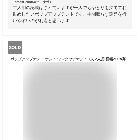
LemonSoda(50代・女性)
二人用の記載はされていますが一人でもゆとりを持ててお
勧めしたいポップアップテントです。手間取らず設営を行
いやすいのが利点と思います
SOLD
ポップアップテント テント ワンタッチテント 1人 2人用 横幅200×高さ120cm 紫外線対策 アウトドア サンシェード キャンプ用品 キャンプ アウトドア 高耐水 収納バック付き 持ち運び便利 軽量 通気 ソロテント BBQ 釣り sl-zp150