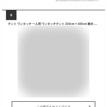
8
テント ワンタッチ 一人用 ワンタッチテント 210cm × 165cm 耐水 遮熱 UVカット ソロテント 耐水圧 1,500mm 前室 ダブルウォール 自立型 ドームテント キャンプテント ソロキャンプ アウトドア FIELDOOR ワンタッチテント100 ●[送料無料]
この商品をサイトでみる