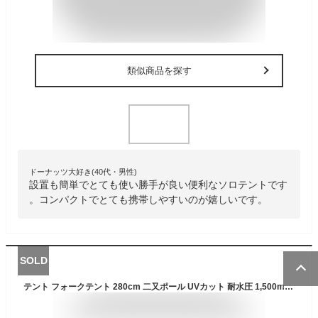
類似商品を探す
ドーナッツ大好き(40代・男性)
設置も簡単でとても使い勝手が良い便利なソロテントです
。コンパクトでとても携帯しやすいのが嬉しいです。
SOLD
テント フォークテント 280cm 二又ポール UVカット 耐水圧 1,500mm以上 ドームテント フルクローズテント ティピー ソロキャンプ ツーリング フライシート インナーテント ランタン フック 付き アウトドア キャンプ FIELDOOR 1年保証 ●[送料無料]