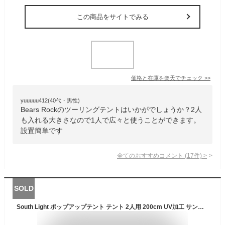
この商品をサイトでみる
価格と在庫を
楽天
でチェック
>>
yuuuuu412(40代・男性)
Bears Rockのツーリングテントはいかがでしょうか？2人
も入れる大きさなので1人で広々と使うことができます。
設置簡単です
全てのおすすめコメント
(
17
件)
>
SOLD
South Light ポップアップテント テント 2人用 200cm UV加工 サンシェード 日除け 遮光 メッシュ フルクローズ 防水 テント ポップアップ 海 公園 BBQ アウトドア ソロ キャンプ レジャー 人気 おしゃれ 軽量 収納袋付 sl-zp150