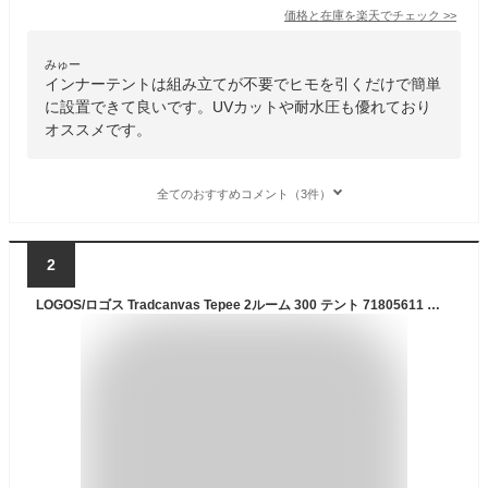
価格と在庫を
楽天
でチェック
>>
みゅー
インナーテントは組み立てが不要でヒモを引くだけで簡単
に設置できて良いです。UVカットや耐水圧も優れており
オススメです。
全てのおすすめコメント（3件）
2
LOGOS/ロゴス Tradcanvas Tepee 2ルーム 300 テント 71805611 インナーテント ワンポールテント ソロキャンプ 1～2人用 キャンプ バイク好き ギフト お買い物マラソン 開催