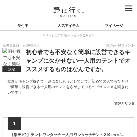
受付中
人気アイテム
マイページ
本ページはプロモーションを含みます
最終更新日：2026/08/05
81
View
14
コメント
初心者でも不安なく簡単に設営できるキ
ャンプに欠かせない一人用のテントでオ
ススメするものはなんですか。
決定
友達がキャンプ好きで一緒に楽しもうとしていて、初めての人でもひとり
で簡単に設営できる一人用のテントをさがしているのでオススメを聞きた
いです！
旅好きサラダ
1
【楽天1位】テント ワンタッチ 一人用 ワンタッチテント 210cm × 165cm 耐水 遮熱 UVカット ソロテント 耐水圧 1,500mm 前室 ダブルウォール 自立型 ドームテント キャンプテント ソロキャンプ アウトドア FIELDOOR ワンタッチテント100 1年保証 ★[送料無料]