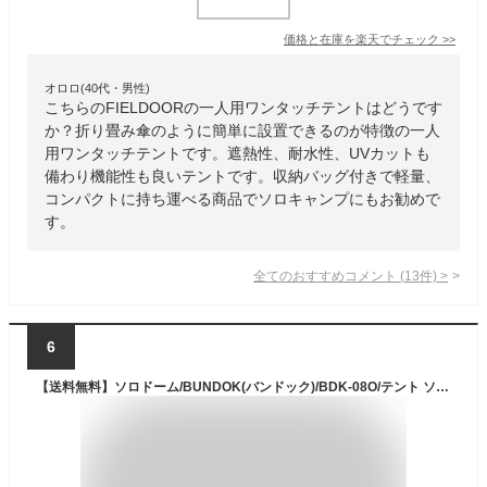
価格と在庫を
楽天
でチェック
>>
オロロ(40代・男性)
こちらのFIELDOORの一人用ワンタッチテントはどうです
か？折り畳み傘のように簡単に設置できるのが特徴の一人
用ワンタッチテントです。遮熱性、耐水性、UVカットも
備わり機能性も良いテントです。収納バッグ付きで軽量、
コンパクトに持ち運べる商品でソロキャンプにもお勧めで
す。
全てのおすすめコメント
(
13
件)
>
6
【送料無料】ソロドーム/BUNDOK(バンドック)/BDK-08O/テント ソロドーム ソロテント 1人用 コンパクト ソロキャンプ フェス 防災 バイク ツーリング ドーム型 ミリタリー 軽量 コンパクト 耐風 耐水圧 撥水