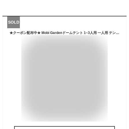
SOLD
★クーポン配布中★ Mobi Gardenドームテント 1~3人用 一人用 テント ツーリング ハイキング 日よけ 虫よけ メッシュ 吊り下げ式 キャンプ アウトドア レジャー UVカット 防水 耐水圧 4000mm 軽量 ソロキャンプ コンパクト おしゃれ Sunny2/3