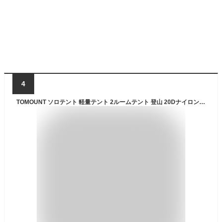
4
TOMOUNT ソロテント 軽量テント 2ルームテント 登山 20Dナイロン PU3000mm インナー付き 煙突穴付き コンパクト 組立簡単 徒歩 ハイキング アウトドア キャンプ 4シーズン PANGOLIN-TENT (グリーン)