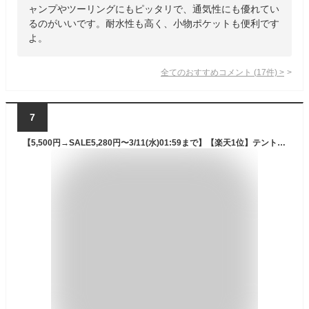
ャンプやツーリングにもピッタリで、通気性にも優れてい
るのがいいです。耐水性も高く、小物ポケットも便利です
よ。
全てのおすすめコメント
(
17
件)
>
7
【5,500円→SALE5,280円〜3/11(水)01:59まで】【楽天1位】テント ワンタッチ 一人用 2人用 ワンタッチテント 150 × 200 耐水 遮熱 UVカット スクエア テント 耐水圧 1,500mm以上 ドームテント キャンプテント キャンプ用品 アウトドア ■[送料無料]