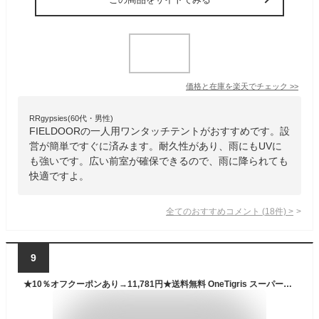
価格と在庫を
楽天
でチェック
>>
RRgypsies(60代・男性)
FIELDOORの一人用ワンタッチテントがおすすめです。設
営が簡単ですぐに済みます。耐久性があり、雨にもUVに
も強いです。広い前室が確保できるので、雨に降られても
快適ですよ。
全てのおすすめコメント
(
18
件)
>
9
★10％オフクーポンあり→11,781円★送料無料 OneTigris スーパーシェルター 無骨さ 超軽量 BLACK ORCA 2.0