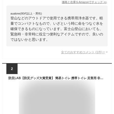
価格と在庫を
Amazon
でチェック
>>
aualone(80代以上・男性)
登山などのアウトドアで使用できる携帯用浄水器です。軽
量でコンパクトなもので、いざという時に命をつなぐ水を
確保できるものになっています。富士山登山においても、
緊急時・非常時に役立つ便利なアイテムですので、良いの
ではないかと思います。
全てのおすすめコメント
(
1
件)
>
2
防災LAB【防災グッズ大賞受賞】 簡易トイレ 携帯トイレ 災害用 非常用トイレ 防災トイレ 個包装 防災グッズ 100回分