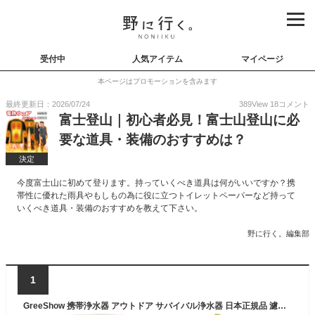
受付中
人気アイテム
マイページ
本ページはプロモーションを含みます
最終更新日：2026/07/24
389
View
18
コメント
富士登山｜初心者必見！富士山登山に必
要な道具・装備のおすすめは？
決定
今度富士山に初めて登ります。持っていくべき道具は何がいいですか？携
帯性に優れた雨具やもしもの為に役に立つトイレットペーパーなど持って
いくべき道具・装備のおすすめを教えて下さい。
野に行く。編集部
1
GreeShow 携帯浄水器 アウトドア サバイバル浄水器 日本正規品 濾過器 非常用 災害用 災害グッズ 登山 キャンプ 野営 地震 ミニ 軽量コンパクト グリーン