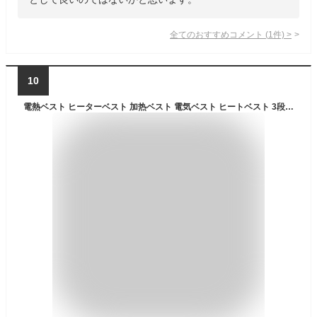
全てのおすすめコメント
(
1
件)
>
10
電熱ベスト ヒーターベスト 加热ベスト 電気ベスト ヒートベスト 3段階温度調整 充電式 秋冬 メンズ レディース 男女兼用 温熱ベスト 電熱インナーベスト 電熱ジャケット 防寒服 防寒保温 速暖 洗濯可能 軽量 通勤通学 屋外作業 旅行 釣り 登山用 ヒートベスト (L)