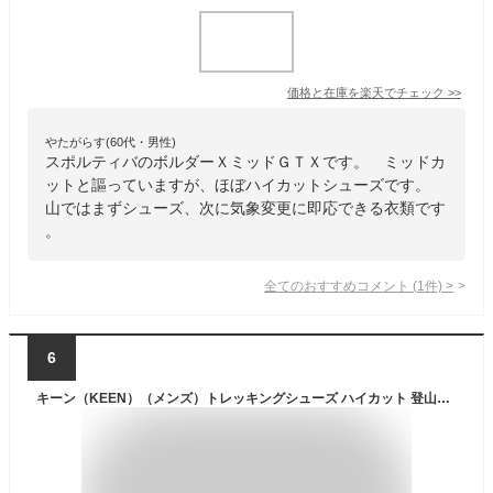
価格と在庫を
楽天
でチェック
>>
やたがらす(60代・男性)
スポルティバのボルダーＸミッドＧＴＸです。 ミッドカ
ットと謳っていますが、ほぼハイカットシューズです。
山ではまずシューズ、次に気象変更に即応できる衣類です
。
全てのおすすめコメント
(
1
件)
>
6
キーン（KEEN）（メンズ）トレッキングシューズ ハイカット 登山靴 ピレニーズ 1002435