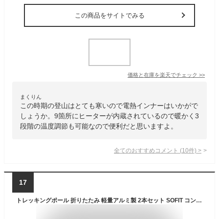
この商品をサイトでみる
価格と在庫を
楽天
でチェック
>>
まくりん
この時期の登山はとても寒いので電熱インナーはいかがで
しょうか。9箇所にヒーターが内蔵されているので暖かく3
段階の温度調節も可能なので便利だと思いますよ。
全てのおすすめコメント
(
10
件)
>
17
トレッキングポール 折りたたみ 軽量アルミ製 2本セット SOFIT コンパクト 登山ストック 長さ調整可能 36-130cm伸縮可 ウォーキング ストック ステッキ ポール 男女兼用 トレッキングステッキ 収納バッグ付き 3種類のキット 付 登山 杖 アウトドア (ブラック)