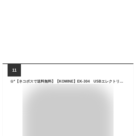
11
☆*【ネコポスで送料無料】【KOMINE】EK-304 USBエレクトリックネックウォーマー 電熱 秋冬 インナー 冬用 防寒 大きいサイズ コミネ【バイク用品】