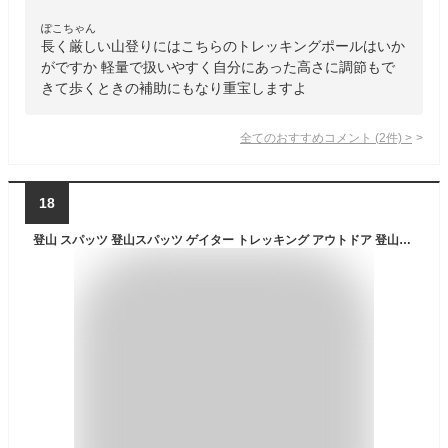
ぽこちゃん
長く厳しい山登りにはこちらのトレッキングポールはいか
がですか 軽量で扱いやすく自分にあった高さに調節もで
きて歩くときの補助にもなり重宝しますよ
全てのおすすめコメント
(
2
件)
>
18
登山 スパッツ 登山スパッツ ゲイター トレッキング アウトドア 登山用品 シューズカバー 防寒 防水 撥水 雨 泥 防止 山登り 山歩き ハイキング ロングスパッツ 雨具 レインウェア 防水ポーチ 自転車 バイク 送料無料 yp rm