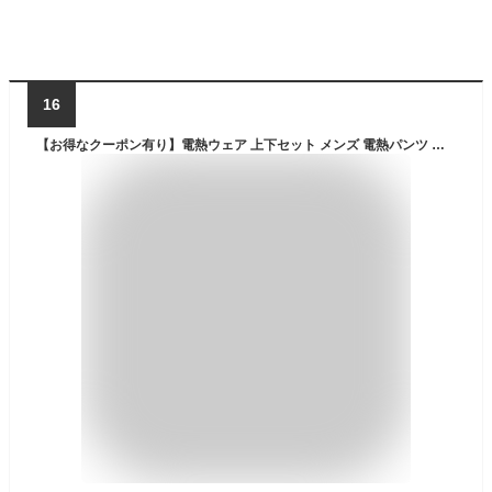
16
【お得なクーポン有り】電熱ウェア 上下セット メンズ 電熱パンツ 電熱インナーウェア レディース 暖房インナー 電熱インナー USB給電 裏起毛 速暖 防寒対策 9箇所ヒーター 3段階