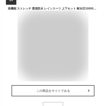
高機能 ストレッチ 透湿防水 レインスーツ 上下セット 耐水圧10000mmH2O 透湿度5000g/m2/24h [4カラー/5サイズ] バイク オートバイ 自転車 アウトドア 作業現場 作業服 農作業 登山 通勤通学 レインウェア メンズ レディース 通年 オールシーズン
この商品をサイトでみる