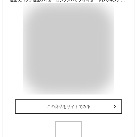
登山スパッツ 登山ゲイター ロングスパッツ ゲイター トレッキング アウトドア 登山用品 登山 スパッツ シューズカバー 防寒 防水 撥水 雨 泥 防止 山登り 山歩き ハイキング ロングスパッツ 雨具 レインウェア 防水ポーチ 自転車 バイク 男女兼用
この商品をサイトでみる