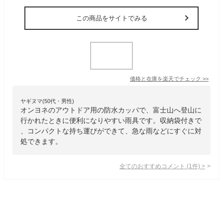
この商品をサイトでみる
価格と在庫を
楽天
でチェック
>>
ヤギヌマ(50代・男性)
オンヨネのアウトドア用の防水カッパで、富士山へ登山に
行かれたときに便利になりやすい雨具です。収納袋付きで
、コンパクトな持ち運びができて、急な雨などにすぐに対
処できます。
全てのおすすめコメント
(
1
件)
>