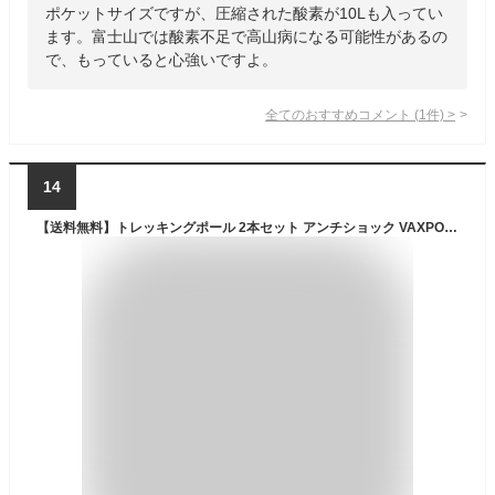
ポケットサイズですが、圧縮された酸素が10Lも入ってい
ます。富士山では酸素不足で高山病になる可能性があるの
で、もっていると心強いですよ。
全てのおすすめコメント
(
1
件)
>
14
【送料無料】トレッキングポール 2本セット アンチショック VAXPOT(バックスポット) 登山 ステッキ 2本 4段式 VA-8010【アルミ製 トレッキングステッキ トレッキング ポール ストック ステッキ スティック I型 ダブル 登山 アウトドア 富士登山】[返品交換不可]