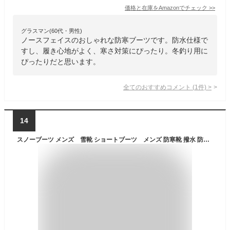
価格と在庫を
Amazon
でチェック
>>
グラスマン(60代・男性)
ノースフェイスのおしゃれな防寒ブーツです。防水仕様で
すし、履き心地がよく、寒さ対策にぴったり。冬釣り用に
ぴったりだと思います。
全てのおすすめコメント
(
1
件)
>
14
スノーブーツ メンズ 雪靴 ショートブーツ メンズ 防寒靴 撥水 防滑 保温 ウィンターブーツ おしゃれ 冬用 軽量 滑らない 履きやすい 歩きやすい 防寒 スニーカー 裏起毛 運動靴 ワークブーツ 大きいサイズ 人気 ブラック 24.5-28cm