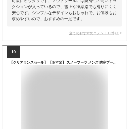
対策にピッタリです。アウトソールには防滑性の高いトラ
クションが入っているので、雪上や凍結路でも滑りにくく
安心です。シンプルなデザインもおしゃれで、お値段もお
求めやすいので、おすすめの一足です。
全てのおすすめコメント
(
1
件)
>
10
【クリアランスセール】 【あす楽】 スノーブーツ メンズ 防寒ブーツ ウィンターブーツ moz モズ 冬 防水 雪 雨 M-LLL 黒 ブラック カーキ ネイビー ベージュ 防滑 内側 フリース あったかい 防滑底 滑りにくい クッション中敷き moz 2673