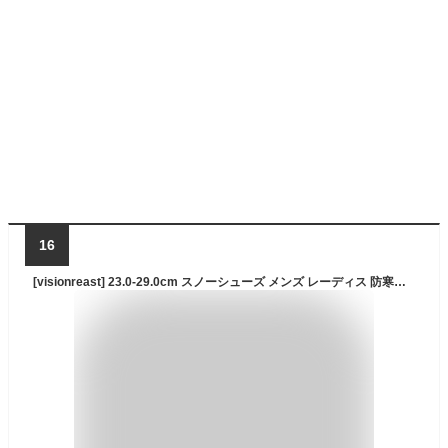
16
[visionreast] 23.0-29.0cm スノーシューズ メンズ レーディス 防寒靴 防水 ワークブーツ 裏起毛 バイク ブーツ ショートブーツ 履き口ニット スノトレ 短靴 トレッキングブーツ 雪対応 アウトドア 防滑 ブラック 26.0cm