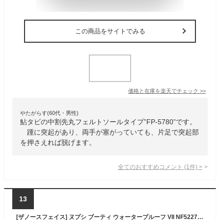
この商品をサイトでみる
価格と在庫を
楽天
でチェック
>>
やたがらす(60代・男性)
鮎タビの中割先丸フェルトソールタイプ”FP-5780”です。
踵に突起があり、両手が塞がっていても、片足で突起部
を押さえれば脱げます。
全てのおすすめコメント
(
1
件)
>
13
[ザノースフェイス] ヌプシ ブーティ ウォータープルーフ VII NF52272 ユニセックス TNFブラック/TNFブラック 26.0 cm