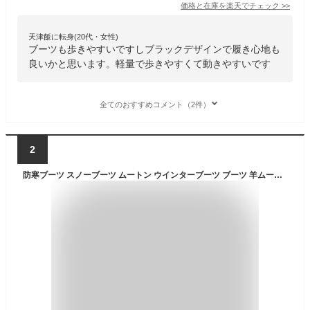
価格と在庫を
楽天
でチェック
>>
天津飯に転身(20代・女性)
ブーツも歩きやすいですしブラックデザインで履き心地も
良いかと思います。軽量で歩きやすくて動きやすいです
全てのおすすめコメント（2件）
2
防寒ブーツ スノーブーツ ムートン ウインターブーツ ブーツ 羊ムートン 中敷き付き メンズ 靴 シューズ 防滑 撥水 アウトドア 釣り キャンプ スノボ スキー 登山 25.0cm～27.5cm プレゼント ギフト