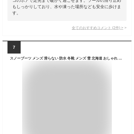
コのボアで足先まで暖かく過ごせます。ソールの滑り止め
もしっかりしており、水や凍った場所なども安全に歩けま
す。
全てのおすすめコメント
(
2
件)
>
7
スノーブーツ メンズ 滑らない 防水 冬靴 メンズ 雪 北海道 おしゃれ ピンスパイク 雪靴 メンズ 防寒 大きい 大きいサイズ 25-28cm 10cm完全防水 防滑 暖か 歩きやすい 裏起毛 裏ボア 暖かい 寒さ対策 雪対策 冬の釣り 海釣り 釣り トレッキング マウンテンブーツ