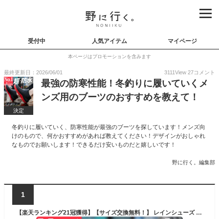
受付中
人気アイテム
マイページ
本ページはプロモーションを含みます
最終更新日：2026/06/01
3111
View
27
コメント
最強の防寒性能！冬釣りに履いていくメ
ンズ用のブーツのおすすめを教えて！
決定
冬釣りに履いていく、防寒性能が最強のブーツを探しています！メンズ向
けのもので、何かおすすめがあれば教えてください！デザインがおしゃれ
なものでお願いします！できるだけ安いものだと嬉しいです！
野に行く。編集部
1
【楽天ランキング21冠獲得】【サイズ交換無料！】 レインシューズ 長靴 レインブーツ メンズ 靴 ショート アウトドア 完全防水 疲れない 雨靴 ラウンドトゥ 軽量 オシャレ 歩きやすい 防水 釣り 作業 履きやすい 幅広 農作業 ガーデニング レディース長靴 防水靴