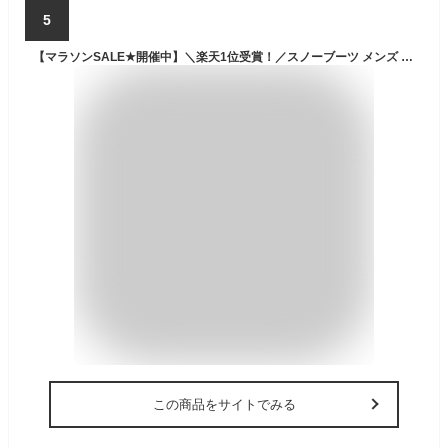
5
【マラソンSALE★開催中】＼楽天1位受賞！／スノーブーツ メンズ レディース 防水 滑り止め 雪 雨 ブーツ 防寒 防滑 保温 滑らない 防風 撥水 ショートブーツ 寒さ対策 暖かい 雪対策 軽量 歩きやすい 脱ぎやすい 長靴 スノーシューズ PT-308|slz shn|
この商品をサイトでみる