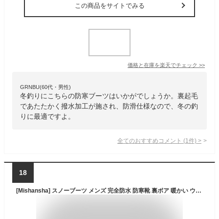
この商品をサイトでみる
価格と在庫を
楽天
でチェック
>>
GRNBU(60代・男性)
冬釣りにこちらの防寒ブーツはいかがでしょうか。裏起毛
であたたかく撥水加工が施され、防滑仕様なので、冬の釣
りに最適ですよ。
全てのおすすめコメント
(
1
件)
>
18
[Mishansha] スノーブーツ メンズ 完全防水 防寒靴 裏ボア 暖かい ウィンターブーツ 滑り止め スノーシューズ 冬 キャンプ 釣り