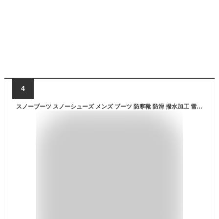
4
スノーブーツ スノーシューズ メンズ ブーツ 防寒靴 防滑 撥水加工 雪靴 ブラック ブラウン ショートブーツ 裏起毛 ボア 保暖 滑り止め シューズ 冬用 軽量 釣り 登山 アウトドア 作業 男性