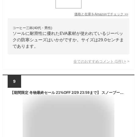
価格と在庫を
Amazon
でチェック
>>
コーヒー三杯(40代・男性)
ソールに耐滑性に優れたEVA素材が使われているジーベッ
クの防寒シューズはいかがですか。サイズは29.0センチま
であります。
全てのおすすめコメント
(
1
件)
>
9
【期間限定 冬物最終セール 21%OFF 2/29 23:59まで】 スノーブーツ メンズ 長靴 黒 ブラック カーキ ベージュ 軽量 軽い 防水 雨 雨の日 レインブーツ フリース ダウン 冬 雪 暖かい 防寒 ストラップ シンプル おしゃれ 人気 かっこいい モズ moz moz-2673